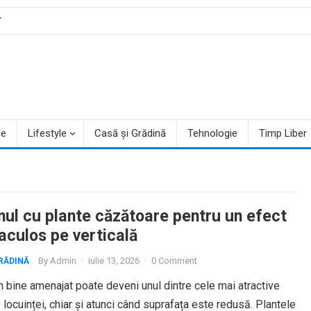
T
le
Lifestyle
Casă și Grădină
Tehnologie
Timp Liber
nul cu plante căzătoare pentru un efect
aculos pe verticală
By
Admin
·
iulie 13, 2026
·
0 Comment
RĂDINĂ
 bine amenajat poate deveni unul dintre cele mai atractive
e locuinței, chiar și atunci când suprafața este redusă. Plantele