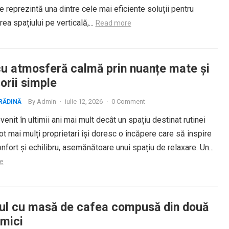
 reprezintă una dintre cele mai eficiente soluții pentru
rea spațiului pe verticală,...
Read more
cu atmosferă calmă prin nuanțe mate și
orii simple
By
Admin
·
iulie 12, 2026
·
0 Comment
RĂDINĂ
venit în ultimii ani mai mult decât un spațiu destinat rutinei
Tot mai mulți proprietari își doresc o încăpere care să inspire
confort și echilibru, asemănătoare unui spațiu de relaxare. Un...
e
gul cu masă de cafea compusă din două
 mici