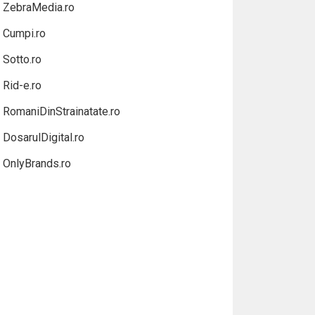
ZebraMedia.ro
Cumpi.ro
Sotto.ro
Rid-e.ro
RomaniDinStrainatate.ro
DosarulDigital.ro
OnlyBrands.ro