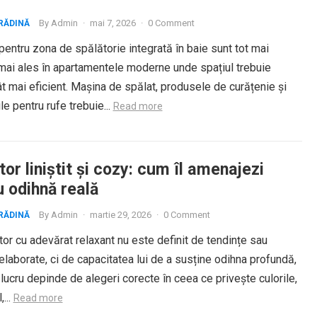
By
Admin
·
mai 7, 2026
·
0 Comment
RĂDINĂ
 pentru zona de spălătorie integrată în baie sunt tot mai
 mai ales în apartamentele moderne unde spațiul trebuie
ât mai eficient. Mașina de spălat, produsele de curățenie și
le pentru rufe trebuie...
Read more
or liniștit și cozy: cum îl amenajezi
u odihnă reală
By
Admin
·
martie 29, 2026
·
0 Comment
RĂDINĂ
or cu adevărat relaxant nu este definit de tendințe sau
elaborate, ci de capacitatea lui de a susține odihna profundă,
 lucru depinde de alegeri corecte în ceea ce privește culorile,
,...
Read more