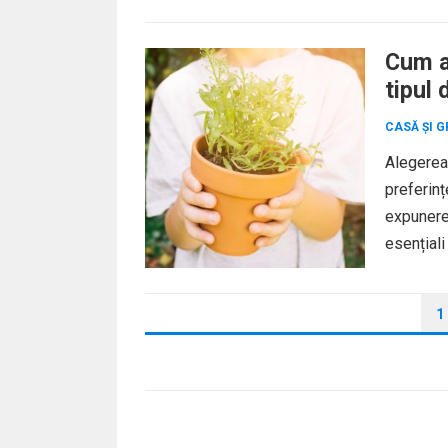
Cum al
tipul 
CASĂ ȘI G
Alegerea 
preferinț
expunerea
esențiali
PAGINAȚIE
1
ARTICOLE