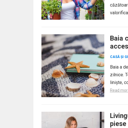
căzătoare
valorifica
Baia 
acces
CASĂ ȘI G
Baia a de
zilnice. 
liniște, 
Read mor
Livin
piese