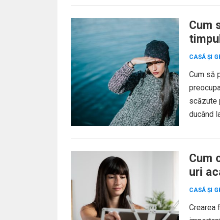
Cum să
timpul
CASĂ ȘI G
Cum să pr
preocupar
scăzute p
ducând la
Cum c
uri a
CASĂ ȘI G
Crearea f