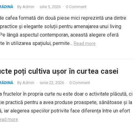
By
Admin
·
iulie 5, 2026
·
0 Comment
RĂDINĂ
e cafea formată din două piese mici reprezintă una dintre
practice și elegante soluții pentru amenajarea unui living
Pe lângă aspectul contemporan, această alegere oferă
ate în utilizarea spațiului, permite...
Read more
cte poți cultiva ușor în curtea casei
By
Admin
·
iunie 22, 2026
·
0 Comment
RĂDINĂ
a fructelor în propria curte nu este doar o activitate plăcută, ci
ție practică pentru a avea produse proaspete, sănătoase și la
 iar alegerea speciilor potrivite face diferența între un efort
ead more