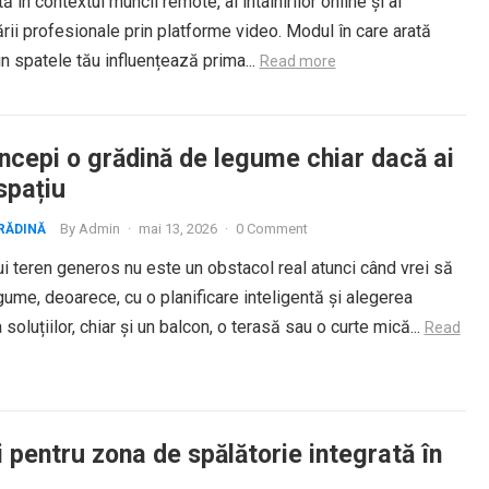
ă în contextul muncii remote, al întâlnirilor online și al
ii profesionale prin platforme video. Modul în care arată
in spatele tău influențează prima...
Read more
ncepi o grădină de legume chiar dacă ai
spațiu
By
Admin
·
mai 13, 2026
·
0 Comment
RĂDINĂ
i teren generos nu este un obstacol real atunci când vrei să
egume, deoarece, cu o planificare inteligentă și alegerea
 soluțiilor, chiar și un balcon, o terasă sau o curte mică...
Read
i pentru zona de spălătorie integrată în