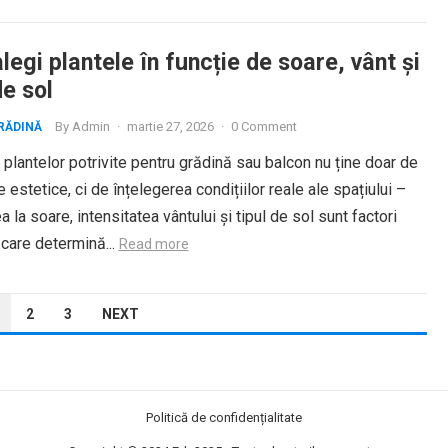
egi plantele în funcție de soare, vânt și
de sol
By
Admin
·
martie 27, 2026
·
0 Comment
RĂDINĂ
plantelor potrivite pentru grădină sau balcon nu ține doar de
e estetice, ci de înțelegerea condițiilor reale ale spațiului –
 la soare, intensitatea vântului și tipul de sol sunt factori
 care determină...
Read more
2
3
NEXT
Politică de confidențialitate