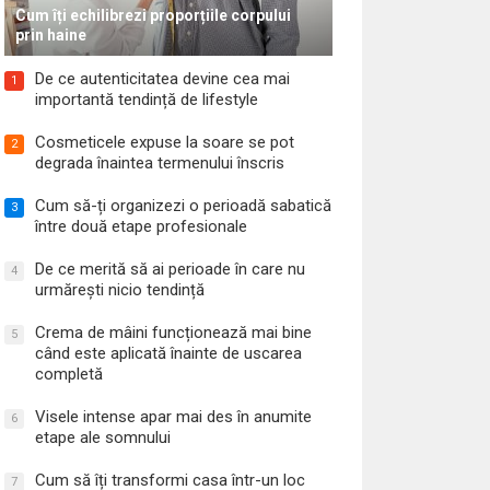
Cum îți echilibrezi proporțiile corpului
prin haine
De ce autenticitatea devine cea mai
1
importantă tendință de lifestyle
Cosmeticele expuse la soare se pot
2
degrada înaintea termenului înscris
Cum să-ți organizezi o perioadă sabatică
3
între două etape profesionale
De ce merită să ai perioade în care nu
4
urmărești nicio tendință
Crema de mâini funcționează mai bine
5
când este aplicată înainte de uscarea
completă
Visele intense apar mai des în anumite
6
etape ale somnului
Cum să îți transformi casa într-un loc
7