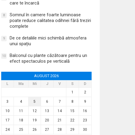
care te încarcă
Somnul în camere foarte luminoase
8
poate reduce calitatea odihnei fără treziri
complete
De ce detaliile mici schimbă atmosfera
9
unui spațiu
Balconul cu plante căzătoare pentru un
10
efect spectaculos pe verticală
AUGUST 2026
L
Ma
Mi
J
V
S
D
1
2
3
4
5
6
7
8
9
10
11
12
13
14
15
16
17
18
19
20
21
22
23
24
25
26
27
28
29
30