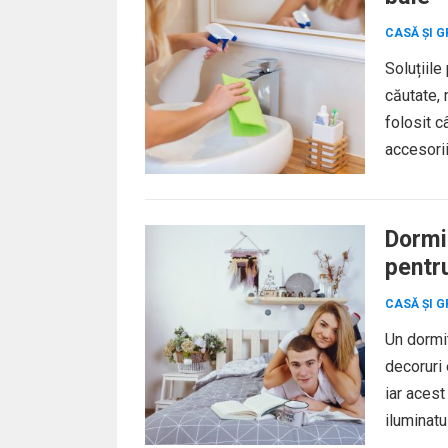
CASĂ ȘI G
Soluțiile
căutate,
folosit c
accesorii
Dormit
pentr
CASĂ ȘI G
Un dormit
decoruri 
iar acest
iluminatul