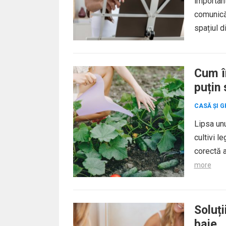
important
comunicăr
spațiul d
Cum î
puțin 
CASĂ ȘI G
Lipsa unu
cultivi l
corectă a
more
Soluți
baie