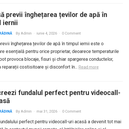
 previi înghețarea țevilor de apă în
 iernii
By
Admin
·
iunie 4, 2026
·
0 Comment
RĂDINĂ
evii înghețarea țevilor de apă în timpul iernii este o
e esențială pentru orice proprietar, deoarece temperaturile
ot provoca blocaje, fisuri și chiar spargerea conductelor,
 reparații costisitoare și disconfort în...
Read more
reezi fundalul perfect pentru videocall-
casă
By
Admin
·
mai 31, 2026
·
0 Comment
RĂDINĂ
undalului perfect pentru videocall-uri acasă a devenit tot mai