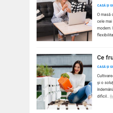
CASĂ ȘI G
O masă d
cele mai 
modern. 
flexibilit
Ce fru
CASĂ ȘI G
Cultivare
și o solu
îndemână,
dificil...
R