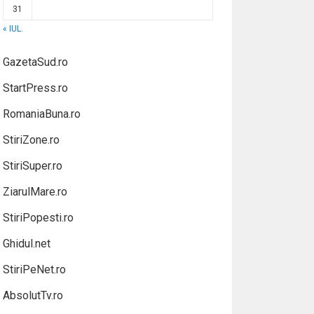
31
« IUL.
GazetaSud.ro
StartPress.ro
RomaniaBuna.ro
StiriZone.ro
StiriSuper.ro
ZiarulMare.ro
StiriPopesti.ro
Ghidul.net
StiriPeNet.ro
AbsolutTv.ro