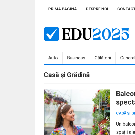
Skip
PRIMA PAGINĂ
DESPRE NOI
CONTAC
to
content
Auto
Business
Călătorii
Genera
Casă și Grădină
Balco
spect
CASĂ ȘI G
Un balcon
spații al