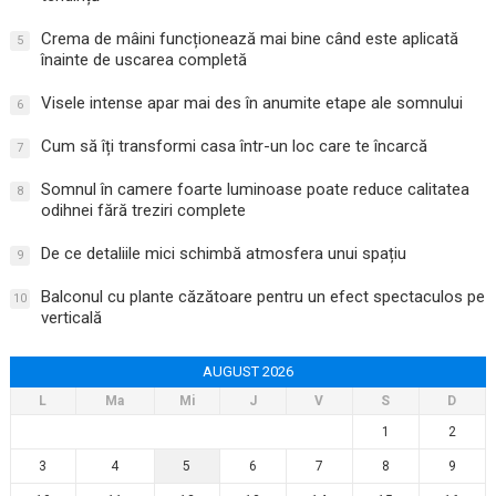
Crema de mâini funcționează mai bine când este aplicată
5
înainte de uscarea completă
Visele intense apar mai des în anumite etape ale somnului
6
Cum să îți transformi casa într-un loc care te încarcă
7
Somnul în camere foarte luminoase poate reduce calitatea
8
odihnei fără treziri complete
De ce detaliile mici schimbă atmosfera unui spațiu
9
Balconul cu plante căzătoare pentru un efect spectaculos pe
10
verticală
AUGUST 2026
L
Ma
Mi
J
V
S
D
1
2
3
4
5
6
7
8
9