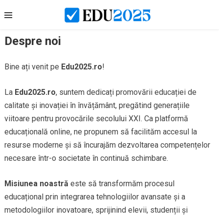
Skip
to
content
Despre noi
Bine ați venit pe
Edu2025.ro
!
La
Edu2025.ro
, suntem dedicați promovării educației de
calitate și inovației în învățământ, pregătind generațiile
viitoare pentru provocările secolului XXI. Ca platformă
educațională online, ne propunem să facilităm accesul la
resurse moderne și să încurajăm dezvoltarea competențelor
necesare într-o societate în continuă schimbare.
Misiunea noastră
este să transformăm procesul
educațional prin integrarea tehnologiilor avansate și a
metodologiilor inovatoare, sprijinind elevii, studenții și