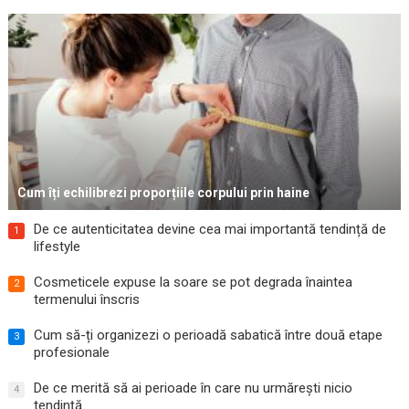
Cum îți echilibrezi proporțiile corpului prin haine
De ce autenticitatea devine cea mai importantă tendință de
1
lifestyle
Cosmeticele expuse la soare se pot degrada înaintea
2
termenului înscris
Cum să-ți organizezi o perioadă sabatică între două etape
3
profesionale
De ce merită să ai perioade în care nu urmărești nicio
4
tendință