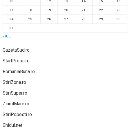
10
11
12
13
14
15
16
17
18
19
20
21
22
23
24
25
26
27
28
29
30
31
« IUL.
GazetaSud.ro
StartPress.ro
RomaniaBuna.ro
StiriZone.ro
StiriSuper.ro
ZiarulMare.ro
StiriPopesti.ro
Ghidul.net