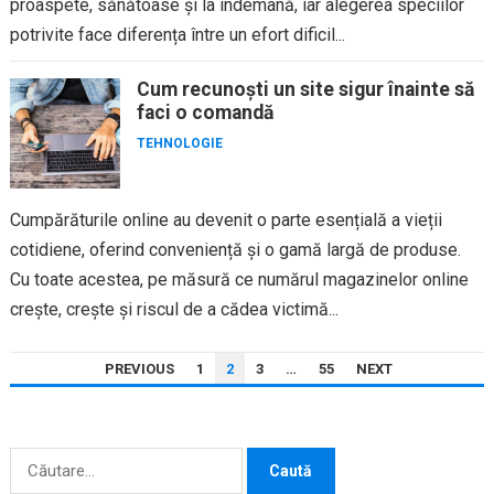
proaspete, sănătoase și la îndemână, iar alegerea speciilor
potrivite face diferența între un efort dificil...
Cum recunoști un site sigur înainte să
faci o comandă
TEHNOLOGIE
Cumpărăturile online au devenit o parte esențială a vieții
cotidiene, oferind conveniență și o gamă largă de produse.
Cu toate acestea, pe măsură ce numărul magazinelor online
crește, crește și riscul de a cădea victimă...
PAGINAȚIE
PREVIOUS
1
2
3
…
55
NEXT
ARTICOLE
Caută
după: