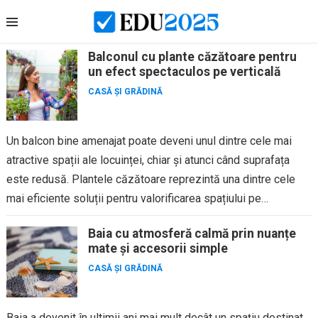
Skip
to
content
Balconul cu plante căzătoare pentru
un efect spectaculos pe verticală
CASĂ ȘI GRĂDINĂ
Un balcon bine amenajat poate deveni unul dintre cele mai
atractive spații ale locuinței, chiar și atunci când suprafața
este redusă. Plantele căzătoare reprezintă una dintre cele
mai eficiente soluții pentru valorificarea spațiului pe
verticală,...
Baia cu atmosferă calmă prin nuanțe
mate și accesorii simple
CASĂ ȘI GRĂDINĂ
Baia a devenit în ultimii ani mai mult decât un spațiu destinat