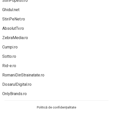
StiriPopesti.ro
Ghidul.net
StiriPeNet.ro
AbsolutTv.ro
ZebraMedia.ro
Cumpi.ro
Sotto.ro
Rid-e.ro
RomaniDinStrainatate.ro
DosarulDigital.ro
OnlyBrands.ro
Politică de confidențialitate