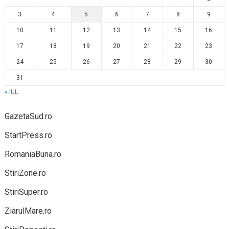
3
4
5
6
7
8
9
10
11
12
13
14
15
16
17
18
19
20
21
22
23
24
25
26
27
28
29
30
31
« IUL.
GazetaSud.ro
StartPress.ro
RomaniaBuna.ro
StiriZone.ro
StiriSuper.ro
ZiarulMare.ro