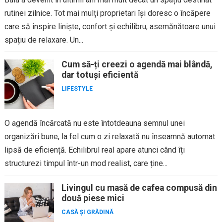
rutinei zilnice. Tot mai mulți proprietari își doresc o încăpere
care să inspire liniște, confort și echilibru, asemănătoare unui
spațiu de relaxare. Un...
Cum să-ți creezi o agendă mai blândă,
dar totuși eficientă
LIFESTYLE
O agendă încărcată nu este întotdeauna semnul unei
organizări bune, la fel cum o zi relaxată nu înseamnă automat
lipsă de eficiență. Echilibrul real apare atunci când îți
structurezi timpul într-un mod realist, care ține...
Livingul cu masă de cafea compusă din
două piese mici
CASĂ ȘI GRĂDINĂ