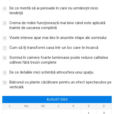
De ce merită să ai perioade în care nu urmărești nicio
4
tendință
Crema de mâini funcționează mai bine când este aplicată
5
înainte de uscarea completă
Visele intense apar mai des în anumite etape ale somnului
6
Cum să îți transformi casa într-un loc care te încarcă
7
Somnul în camere foarte luminoase poate reduce calitatea
8
odihnei fără treziri complete
De ce detaliile mici schimbă atmosfera unui spațiu
9
Balconul cu plante căzătoare pentru un efect spectaculos pe
10
verticală
AUGUST 2026
L
Ma
Mi
J
V
S
D
1
2