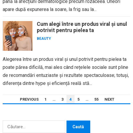
până la afecțiuni dermatologice precum rozaceea. Uneori
apare după expunerea la soare, la frig sau la...
Cum alegi între un produs viral și unul
potrivit pentru pielea ta
BEAUTY
Alegerea între un produs viral și unul potrivit pentru pielea ta
poate părea dificilă, mai ales când rețelele sociale sunt pline
de recomandări entuziaste și rezultate spectaculoase; totuși,
diferența dintre hype și eficiență reală stă...
PAGINAȚIE
PREVIOUS
1
…
3
4
5
…
55
NEXT
ARTICOLE
Caută
după: