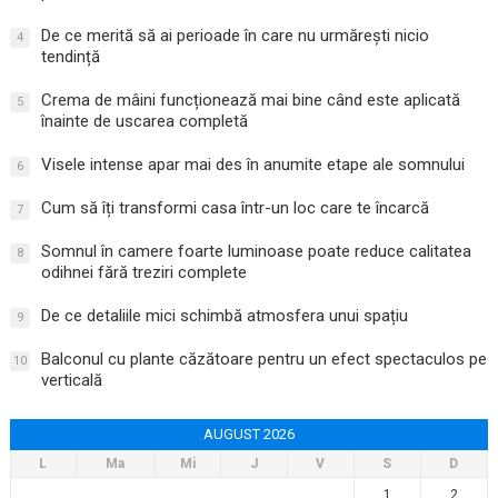
De ce merită să ai perioade în care nu urmărești nicio
4
tendință
Crema de mâini funcționează mai bine când este aplicată
5
înainte de uscarea completă
Visele intense apar mai des în anumite etape ale somnului
6
Cum să îți transformi casa într-un loc care te încarcă
7
Somnul în camere foarte luminoase poate reduce calitatea
8
odihnei fără treziri complete
De ce detaliile mici schimbă atmosfera unui spațiu
9
Balconul cu plante căzătoare pentru un efect spectaculos pe
10
verticală
AUGUST 2026
L
Ma
Mi
J
V
S
D
1
2