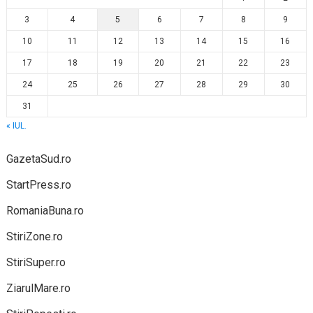
3
4
5
6
7
8
9
10
11
12
13
14
15
16
17
18
19
20
21
22
23
24
25
26
27
28
29
30
31
« IUL.
GazetaSud.ro
StartPress.ro
RomaniaBuna.ro
StiriZone.ro
StiriSuper.ro
ZiarulMare.ro