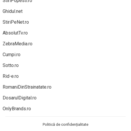
StiriPopesti.ro
Ghidul.net
StiriPeNet.ro
AbsolutTv.ro
ZebraMedia.ro
Cumpi.ro
Sotto.ro
Rid-e.ro
RomaniDinStrainatate.ro
DosarulDigital.ro
OnlyBrands.ro
Politică de confidențialitate