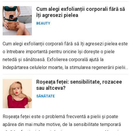
Cum alegi exfolianții corporali fără să
îți agresezi pielea
BEAUTY
Cum alegi exfolianții corporali fără să îți agresezi pielea este
o întrebare importantă pentru oricine își dorește o piele
netedă și sănătoasă. Exfolierea corporală ajută la
îndepărtarea celulelor moarte, la stimularea regenerării pielii
și la...
Roșeața feței: sensibilitate, rozacee
sau altceva?
SĂNĂTATE
Roșeața feței este o problemă frecventă a pielii și poate
apărea din mai multe motive, de la sensibilitate temporară