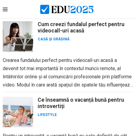
Skip
to
content
Cum creezi fundalul perfect pentru
videocall-uri acasă
CASĂ ȘI GRĂDINĂ
Crearea fundalului perfect pentru videocall-uri acasă a
devenit tot mai importantă în contextul muncii remote, al
întâlnirilor online și al comunicării profesionale prin platforme
video. Modul în care arată spațiul din spatele tău influențează
prima...
Ce înseamnă o vacanță bună pentru
introvertiți
LIFESTYLE
Pentru un introvertit, o vacanță bună nu este definită de cât