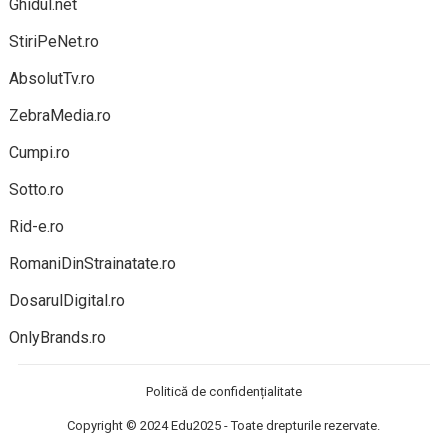
Ghidul.net
StiriPeNet.ro
AbsolutTv.ro
ZebraMedia.ro
Cumpi.ro
Sotto.ro
Rid-e.ro
RomaniDinStrainatate.ro
DosarulDigital.ro
OnlyBrands.ro
Politică de confidențialitate
Copyright © 2024
Edu2025
- Toate drepturile rezervate.