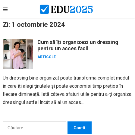
Skip
to
content
Zi:
1 octombrie 2024
Cum să îți organizezi un dressing
pentru un acces facil
ARTICOLE
Un dressing bine organizat poate transforma complet modul
în care îți alegi ținutele și poate economisi timp prețios în
fiecare dimineață. Iată câteva sfaturi utile pentru a-ți organiza
dressingul astfel încât să ai un acces...
Caută
după: