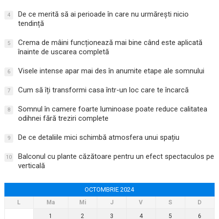
De ce merită să ai perioade în care nu urmărești nicio
4
tendință
Crema de mâini funcționează mai bine când este aplicată
5
înainte de uscarea completă
Visele intense apar mai des în anumite etape ale somnului
6
Cum să îți transformi casa într-un loc care te încarcă
7
Somnul în camere foarte luminoase poate reduce calitatea
8
odihnei fără treziri complete
De ce detaliile mici schimbă atmosfera unui spațiu
9
Balconul cu plante căzătoare pentru un efect spectaculos pe
10
verticală
OCTOMBRIE 2024
L
Ma
Mi
J
V
S
D
1
2
3
4
5
6