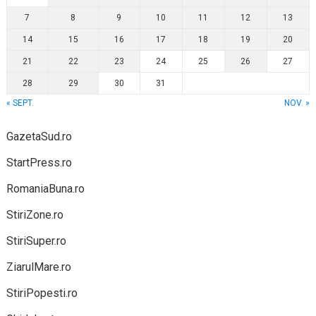
7
8
9
10
11
12
13
14
15
16
17
18
19
20
21
22
23
24
25
26
27
28
29
30
31
« SEPT.
NOV. »
GazetaSud.ro
StartPress.ro
RomaniaBuna.ro
StiriZone.ro
StiriSuper.ro
ZiarulMare.ro
StiriPopesti.ro