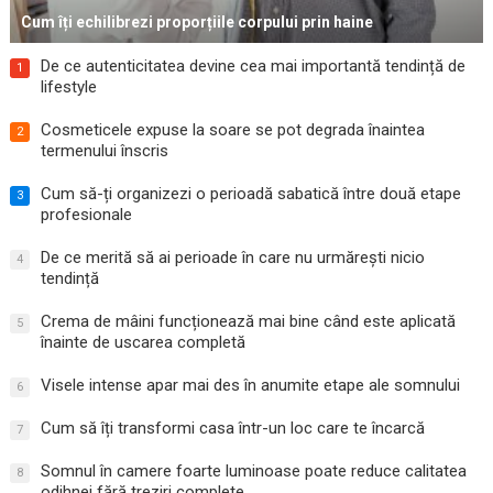
Cum îți echilibrezi proporțiile corpului prin haine
De ce autenticitatea devine cea mai importantă tendință de
1
lifestyle
Cosmeticele expuse la soare se pot degrada înaintea
2
termenului înscris
Cum să-ți organizezi o perioadă sabatică între două etape
3
profesionale
De ce merită să ai perioade în care nu urmărești nicio
4
tendință
Crema de mâini funcționează mai bine când este aplicată
5
înainte de uscarea completă
Visele intense apar mai des în anumite etape ale somnului
6
Cum să îți transformi casa într-un loc care te încarcă
7
Somnul în camere foarte luminoase poate reduce calitatea
8
odihnei fără treziri complete