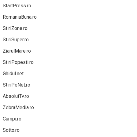
StartPress.ro
RomaniaBuna.ro
StiriZone.ro
StiriSuper.ro
ZiarulMare.ro
StiriPopesti.ro
Ghidul.net
StiriPeNet.ro
AbsolutTv.ro
ZebraMedia.ro
Cumpi.ro
Sotto.ro