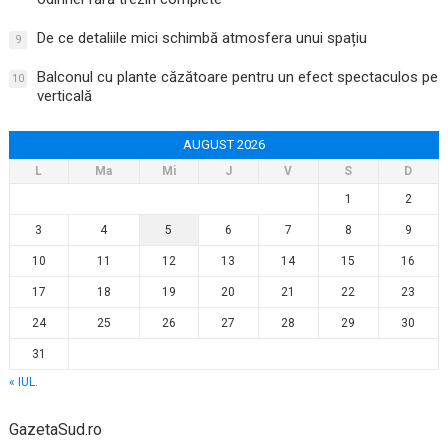
De ce detaliile mici schimbă atmosfera unui spațiu
9
Balconul cu plante căzătoare pentru un efect spectaculos pe
10
verticală
AUGUST 2026
L
Ma
Mi
J
V
S
D
1
2
3
4
5
6
7
8
9
10
11
12
13
14
15
16
17
18
19
20
21
22
23
24
25
26
27
28
29
30
31
« IUL.
GazetaSud.ro