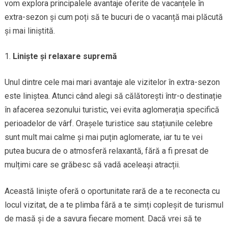
vom explora principalele avantaje oferite de vacanțele în
extra-sezon și cum poți să te bucuri de o vacanță mai plăcută
și mai liniștită.
Liniște și relaxare supremă
Unul dintre cele mai mari avantaje ale vizitelor în extra-sezon
este liniștea. Atunci când alegi să călătorești într-o destinație
în afacerea sezonului turistic, vei evita aglomerația specifică
perioadelor de vârf. Orașele turistice sau stațiunile celebre
sunt mult mai calme și mai puțin aglomerate, iar tu te vei
putea bucura de o atmosferă relaxantă, fără a fi presat de
mulțimi care se grăbesc să vadă aceleași atracții.
Această liniște oferă o oportunitate rară de a te reconecta cu
locul vizitat, de a te plimba fără a te simți copleșit de turismul
de masă și de a savura fiecare moment. Dacă vrei să te