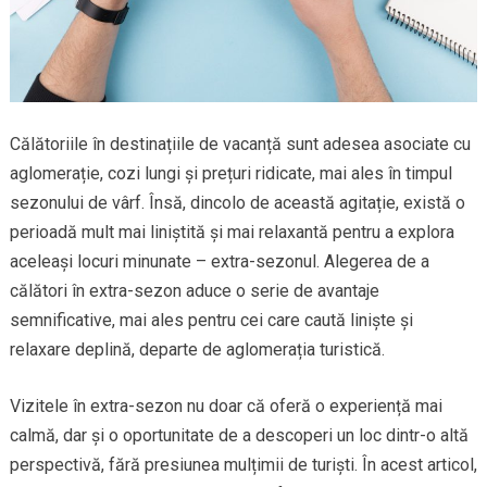
Călătoriile în destinațiile de vacanță sunt adesea asociate cu
aglomerație, cozi lungi și prețuri ridicate, mai ales în timpul
sezonului de vârf. Însă, dincolo de această agitație, există o
perioadă mult mai liniștită și mai relaxantă pentru a explora
aceleași locuri minunate – extra-sezonul. Alegerea de a
călători în extra-sezon aduce o serie de avantaje
semnificative, mai ales pentru cei care caută liniște și
relaxare deplină, departe de aglomerația turistică.
Vizitele în extra-sezon nu doar că oferă o experiență mai
calmă, dar și o oportunitate de a descoperi un loc dintr-o altă
perspectivă, fără presiunea mulțimii de turiști. În acest articol,