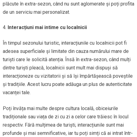
plăcute în extra-sezon, când nu sunt aglomerate și poți profita
de un serviciu mai personalizat.
Interacțiuni mai intime cu localnicii
În timpul sezonului turistic, interacțiunile cu localnicii pot fi
adesea superficiale și limitate din cauza numărului mare de
turiști care le solicită atenția. Însă în extra-sezon, când mulți
dintre turiști pleacă, localnicii sunt mult mai dispuși să
interacționeze cu vizitatorii și să își împărtășească poveștile
și tradițiile. Acest lucru poate adăuga un plus de autenticitate
vacanței tale.
Poți învăța mai multe despre cultura locală, obiceiurile
tradiționale sau viața de zi cu zi a celor care trăiesc în locul
respectiv. Fără mulțimea de turiști, interacțiunile sunt mai
profunde și mai semnificative, iar tu poți simți că ai intrat într-