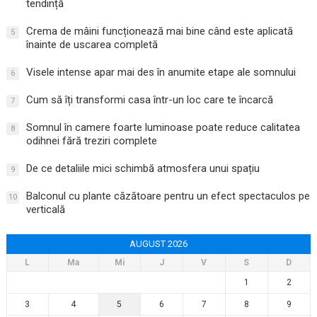
tendință
Crema de mâini funcționează mai bine când este aplicată
5
înainte de uscarea completă
Visele intense apar mai des în anumite etape ale somnului
6
Cum să îți transformi casa într-un loc care te încarcă
7
Somnul în camere foarte luminoase poate reduce calitatea
8
odihnei fără treziri complete
De ce detaliile mici schimbă atmosfera unui spațiu
9
Balconul cu plante căzătoare pentru un efect spectaculos pe
10
verticală
AUGUST 2026
L
Ma
Mi
J
V
S
D
1
2
3
4
5
6
7
8
9