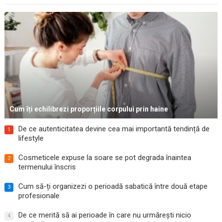
Cum îți echilibrezi proporțiile corpului prin haine
De ce autenticitatea devine cea mai importantă tendință de
1
lifestyle
Cosmeticele expuse la soare se pot degrada înaintea
2
termenului înscris
Cum să-ți organizezi o perioadă sabatică între două etape
3
profesionale
De ce merită să ai perioade în care nu urmărești nicio
4