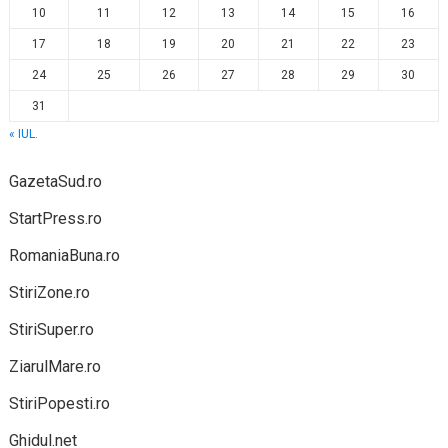
10
11
12
13
14
15
16
17
18
19
20
21
22
23
24
25
26
27
28
29
30
31
« IUL.
GazetaSud.ro
StartPress.ro
RomaniaBuna.ro
StiriZone.ro
StiriSuper.ro
ZiarulMare.ro
StiriPopesti.ro
Ghidul.net