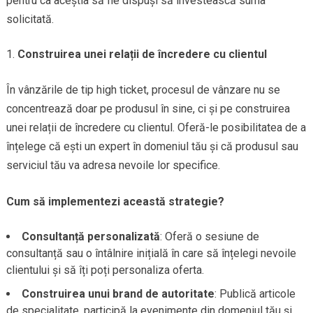
pentru ca aceștia să fie dispuși să investească suma
solicitată.
Construirea unei relații de încredere cu clientul
În vânzările de tip high ticket, procesul de vânzare nu se
concentrează doar pe produsul în sine, ci și pe construirea
unei relații de încredere cu clientul. Oferă-le posibilitatea de a
înțelege că ești un expert în domeniul tău și că produsul sau
serviciul tău va adresa nevoile lor specifice.
Cum să implementezi această strategie?
Consultanță personalizată
: Oferă o sesiune de
consultanță sau o întâlnire inițială în care să înțelegi nevoile
clientului și să îți poți personaliza oferta.
Construirea unui brand de autoritate
: Publică articole
de specialitate, participă la evenimente din domeniul tău și