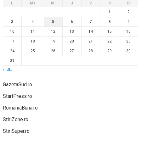
L
Ma
Mi
J
V
S
D
1
2
3
4
5
6
7
8
9
10
11
12
13
14
15
16
17
18
19
20
21
22
23
24
25
26
27
28
29
30
31
« IUL.
GazetaSud.ro
StartPress.ro
RomaniaBuna.ro
StiriZone.ro
StiriSuper.ro