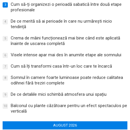
Cum să-ți organizezi o perioadă sabatică între două etape
3
profesionale
De ce merită să ai perioade în care nu urmărești nicio
4
tendință
Crema de mâini funcționează mai bine când este aplicată
5
înainte de uscarea completă
Visele intense apar mai des în anumite etape ale somnului
6
Cum să îți transformi casa într-un loc care te încarcă
7
Somnul în camere foarte luminoase poate reduce calitatea
8
odihnei fără treziri complete
De ce detaliile mici schimbă atmosfera unui spațiu
9
Balconul cu plante căzătoare pentru un efect spectaculos pe
10
verticală
AUGUST 2026