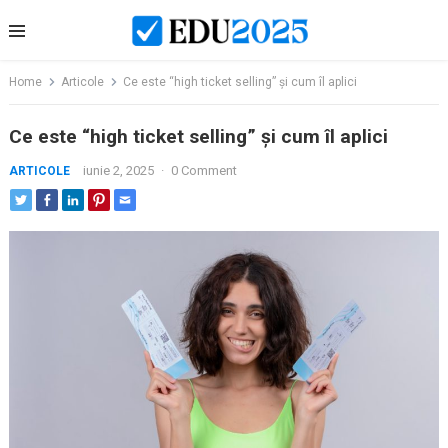
Skip
to
content
Home
Articole
Ce este “high ticket selling” și cum îl aplici
Ce este “high ticket selling” și cum îl aplici
iunie 2, 2025
·
0 Comment
ARTICOLE