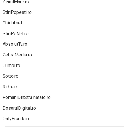
ZiarulMare.ro
StiriPopesti.ro
Ghidul.net
StiriPeNet.ro
AbsolutTv.ro
ZebraMedia.ro
Cumpi.ro
Sotto.ro
Rid-e.ro
RomaniDinStrainatate.ro
DosarulDigital.ro
OnlyBrands.ro