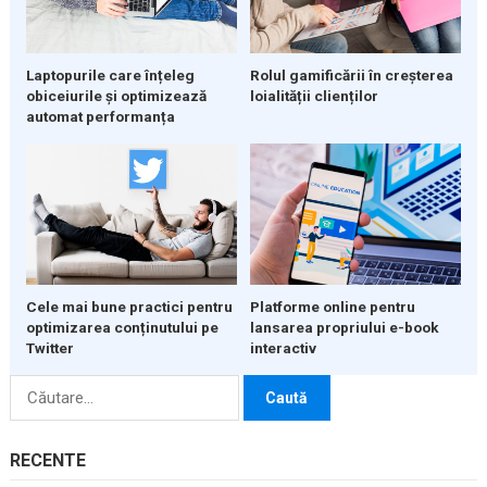
Laptopurile care înțeleg
Rolul gamificării în creșterea
obiceiurile și optimizează
loialității clienților
automat performanța
Cele mai bune practici pentru
Platforme online pentru
optimizarea conținutului pe
lansarea propriului e-book
Twitter
interactiv
Caută
după:
RECENTE