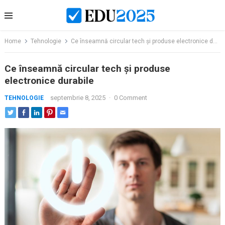
Skip
to
content
Home
Tehnologie
Ce înseamnă circular tech și produse electronice durabile
Ce înseamnă circular tech și produse
electronice durabile
septembrie 8, 2025
·
0 Comment
TEHNOLOGIE