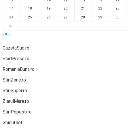
17
18
19
20
21
22
23
24
25
26
27
28
29
30
31
« IUL.
GazetaSud.ro
StartPress.ro
RomaniaBuna.ro
StiriZone.ro
StiriSuper.ro
ZiarulMare.ro
StiriPopesti.ro
Ghidul.net