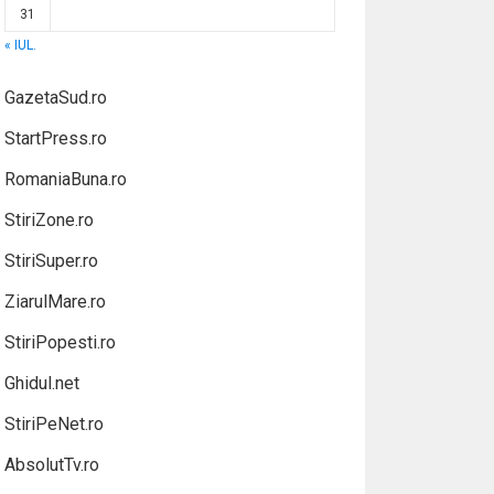
31
« IUL.
GazetaSud.ro
StartPress.ro
RomaniaBuna.ro
StiriZone.ro
StiriSuper.ro
ZiarulMare.ro
StiriPopesti.ro
Ghidul.net
StiriPeNet.ro
AbsolutTv.ro