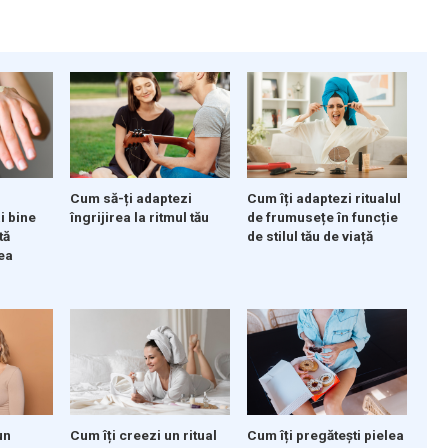
Cum să-ți adaptezi
Cum îți adaptezi ritualul
i bine
îngrijirea la ritmul tău
de frumusețe în funcție
tă
de stilul tău de viață
ea
un
Cum îți creezi un ritual
Cum îți pregătești pielea