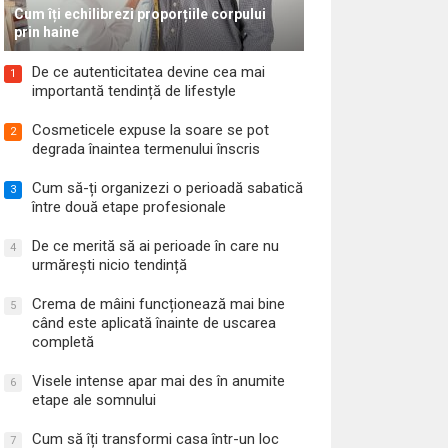
Cum îți echilibrezi proporțiile corpului
prin haine
De ce autenticitatea devine cea mai
1
importantă tendință de lifestyle
Cosmeticele expuse la soare se pot
2
degrada înaintea termenului înscris
Cum să-ți organizezi o perioadă sabatică
3
între două etape profesionale
De ce merită să ai perioade în care nu
4
urmărești nicio tendință
Crema de mâini funcționează mai bine
5
când este aplicată înainte de uscarea
completă
Visele intense apar mai des în anumite
6
etape ale somnului
Cum să îți transformi casa într-un loc
7