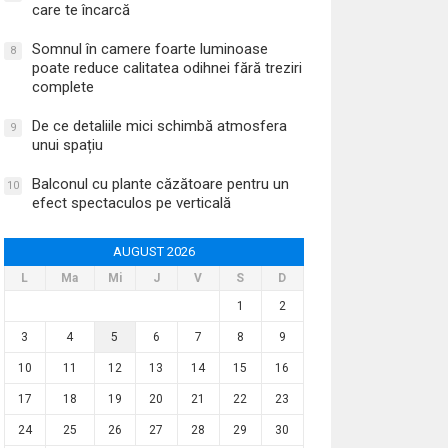
care te încarcă
Somnul în camere foarte luminoase
8
poate reduce calitatea odihnei fără treziri
complete
De ce detaliile mici schimbă atmosfera
9
unui spațiu
Balconul cu plante căzătoare pentru un
10
efect spectaculos pe verticală
AUGUST 2026
L
Ma
Mi
J
V
S
D
1
2
3
4
5
6
7
8
9
10
11
12
13
14
15
16
17
18
19
20
21
22
23
24
25
26
27
28
29
30