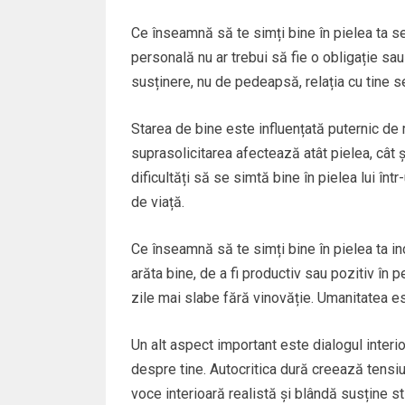
Ce înseamnă să te simți bine în pielea ta se r
personală nu ar trebui să fie o obligație sa
susținere, nu de pedeapsă, relația cu tine se
Starea de bine este influențată puternic de r
suprasolicitarea afectează atât pielea, cât ș
dificultăți să se simtă bine în pielea lui înt
de viață.
Ce înseamnă să te simți bine în pielea ta in
arăta bine, de a fi productiv sau pozitiv î
zile mai slabe fără vinovăție. Umanitatea est
Un alt aspect important este dialogul interio
despre tine. Autocritica dură creează tensi
voce interioară realistă și blândă susține s