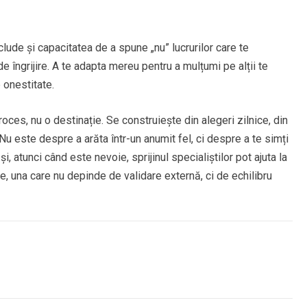
lude și capacitatea de a spune „nu” lucrurilor care te
îngrijire. A te adapta mereu pentru a mulțumi pe alții te
 onestitate.
proces, nu o destinație. Se construiește din alegeri zilnice, din
 Nu este despre a arăta într-un anumit fel, ci despre a te simți
i, atunci când este nevoie, sprijinul specialiștilor pot ajuta la
e, una care nu depinde de validare externă, ci de echilibru