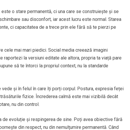
u este o stare permanentă, ci una care se construiește și se
schimbare sau disconfort, iar acest lucru este normal. Starea
, ci capacitatea de a trece prin ele fără să te pierzi pe
re cele mai mari piedici. Social media creează imagini
e raportezi la versiuni editate ale altora, propria ta viață pare
supune să te întorci la propriul context, nu la standarde
ede și în felul în care îți porți corpul. Postura, expresia feței
trăsăturile fizice. Încrederea calmă este mai vizibilă decât
tare, nu din control.
ța de evoluție și respingerea de sine. Poți avea obiective fără
 pornește din respect, nu din nemulțumire permanentă. Când