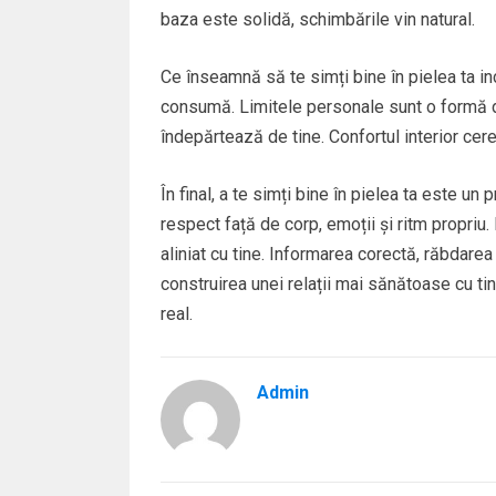
baza este solidă, schimbările vin natural.
Ce înseamnă să te simți bine în pielea ta inc
consumă. Limitele personale sunt o formă de 
îndepărtează de tine. Confortul interior cere
În final, a te simți bine în pielea ta este un 
respect față de corp, emoții și ritm propriu.
aliniat cu tine. Informarea corectă, răbdarea ș
construirea unei relații mai sănătoase cu tin
real.
Admin