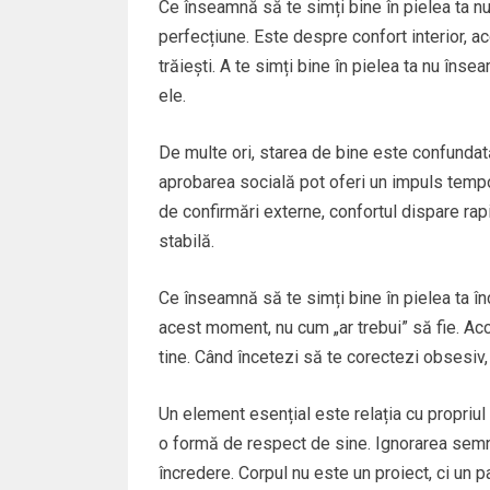
Ce înseamnă să te simți bine în pielea ta n
perfecțiune. Este despre confort interior, a
trăiești. A te simți bine în pielea ta nu îns
ele.
De multe ori, starea de bine este confundat
aprobarea socială pot oferi un impuls tempor
de confirmări externe, confortul dispare rapi
stabilă.
Ce înseamnă să te simți bine în pielea ta în
acest moment, nu cum „ar trebui” să fie. Ac
tine. Când încetezi să te corectezi obsesiv, 
Un element esențial este relația cu propriul 
o formă de respect de sine. Ignorarea semn
încredere. Corpul nu este un proiect, ci un p