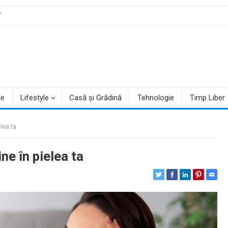
T
le
Lifestyle
Casă și Grădină
Tehnologie
Timp Liber
lea ta
ne în pielea ta