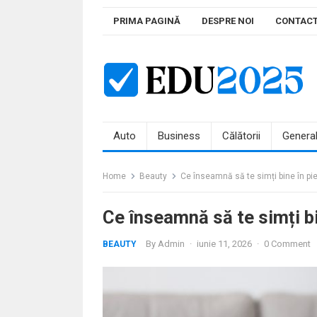
Skip
PRIMA PAGINĂ
DESPRE NOI
CONTAC
to
content
Auto
Business
Călătorii
Genera
Home
Beauty
Ce înseamnă să te simți bine în pie
Ce înseamnă să te simți bi
By
Admin
·
iunie 11, 2026
·
0 Comment
BEAUTY