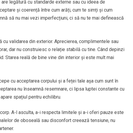
u are legătură cu standarde externe sau cu ideea de
cceptare și coerență între cum arăți, cum te simți și cum
eamnă să nu mai vezi imperfecțiuni, ci să nu te mai definească
ă cu validarea din exterior. Aprecierea, complimentele sau
ar, dar nu construiesc o relație stabilă cu tine. Când depinzi
d. Starea reală de bine vine din interior și este mult mai
cepe cu acceptarea corpului și a feței tale așa cum sunt în
ceptarea nu înseamnă resemnare, ci lipsa luptei constante cu
apare spațiul pentru echilibru.
corp. A-l asculta, a-i respecta limitele și a-i oferi pauze este
alelor de oboseală sau disconfort creează tensiune, nu
artener.