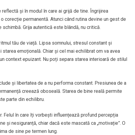
eflectă și în modul în care ai grijă de tine. Îngrijirea
u o corecție permanentă. Atunci când rutina devine un gest de
 schimbă. Grija autentică este blândă, nu critică.
itmul tău de viață. Lipsa somnului, stresul constant și
i starea emoțională. Chiar și cel mai echilibrat om va avea
r-un context epuizant. Nu poți separa starea interioară de stilul
clude și libertatea de a nu performa constant. Presiunea de a
n permanență creează oboseală. Starea de bine reală permite
e parte din echilibru.
r. Felul în care îți vorbești influențează profund percepția
une și nesiguranță, chiar dacă este mascată ca „motivație”. O
tima de sine pe termen lung.