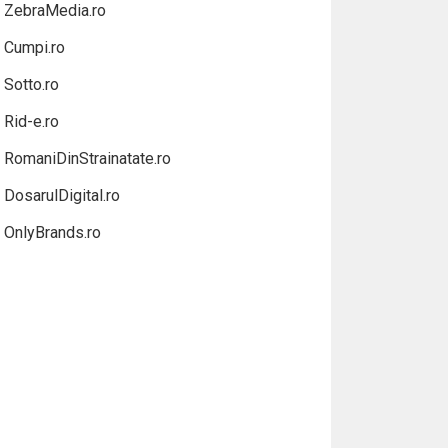
ZebraMedia.ro
Cumpi.ro
Sotto.ro
Rid-e.ro
RomaniDinStrainatate.ro
DosarulDigital.ro
OnlyBrands.ro