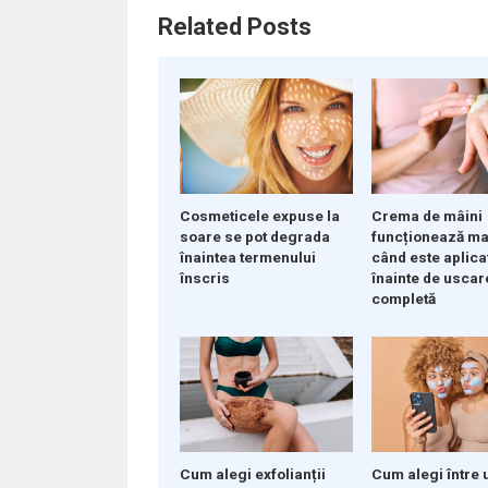
Related Posts
Crema de mâini
Cosmeticele expuse la
funcționează ma
soare se pot degrada
când este aplica
înaintea termenului
înainte de uscar
înscris
completă
Cum alegi exfolianții
Cum alegi între 