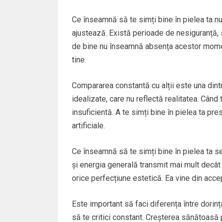
Ce înseamnă să te simți bine în pielea ta n
ajustează. Există perioade de nesiguranță, 
de bine nu înseamnă absența acestor momente
tine.
Compararea constantă cu alții este una dint
idealizate, care nu reflectă realitatea. Când t
insuficientă. A te simți bine în pielea ta pre
artificiale.
Ce înseamnă să te simți bine în pielea ta se v
și energia generală transmit mai mult decât 
orice perfecțiune estetică. Ea vine din accep
Este important să faci diferența între dorin
să te critici constant. Creșterea sănătoasă