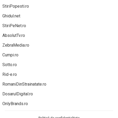
StiriPopesti.ro
Ghidul.net
StiriPeNet.ro
AbsolutTv.ro
ZebraMedia.ro
Cumpi.ro
Sotto.ro
Rid-e.ro
RomaniDinStrainatate.ro
DosarulDigital.ro
OnlyBrands.ro
Politică de confidențialitate