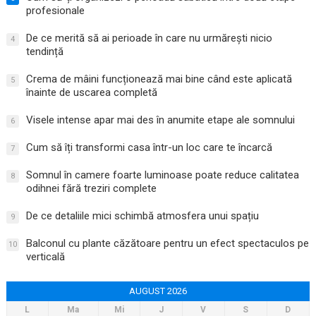
profesionale
De ce merită să ai perioade în care nu urmărești nicio
4
tendință
Crema de mâini funcționează mai bine când este aplicată
5
înainte de uscarea completă
Visele intense apar mai des în anumite etape ale somnului
6
Cum să îți transformi casa într-un loc care te încarcă
7
Somnul în camere foarte luminoase poate reduce calitatea
8
odihnei fără treziri complete
De ce detaliile mici schimbă atmosfera unui spațiu
9
Balconul cu plante căzătoare pentru un efect spectaculos pe
10
verticală
AUGUST 2026
L
Ma
Mi
J
V
S
D