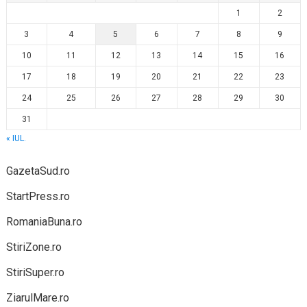
1
2
3
4
5
6
7
8
9
10
11
12
13
14
15
16
17
18
19
20
21
22
23
24
25
26
27
28
29
30
31
« IUL.
GazetaSud.ro
StartPress.ro
RomaniaBuna.ro
StiriZone.ro
StiriSuper.ro
ZiarulMare.ro