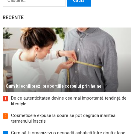
după:
RECENTE
Cum îți echilibrezi proporțiile corpului prin haine
De ce autenticitatea devine cea mai importantă tendință de
1
lifestyle
Cosmeticele expuse la soare se pot degrada înaintea
2
termenului înscris
Cum să-ți organizezi o perioadă sabatică între două etape
3