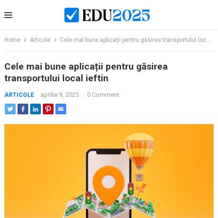
Skip
to
content
Home
Articole
Cele mai bune aplicații pentru găsirea transportului local ieftin
Cele mai bune aplicații pentru găsirea
transportului local ieftin
aprilie 9, 2025
·
0 Comment
ARTICOLE