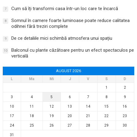
Cum să îți transformi casa într-un loc care te încarcă
7
Somnul în camere foarte luminoase poate reduce calitatea
8
odihnei fără treziri complete
De ce detaliile mici schimbă atmosfera unui spațiu
9
Balconul cu plante căzătoare pentru un efect spectaculos pe
10
verticală
AUGUST 2026
L
Ma
Mi
J
V
S
D
1
2
3
4
5
6
7
8
9
10
11
12
13
14
15
16
17
18
19
20
21
22
23
24
25
26
27
28
29
30
31