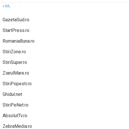
« IUL.
GazetaSud.ro
StartPress.ro
RomaniaBuna.ro
StiriZone.ro
StiriSuper.ro
ZiarulMare.ro
StiriPopesti.ro
Ghidul.net
StiriPeNet.ro
AbsolutTv.ro
ZebraMedia.ro