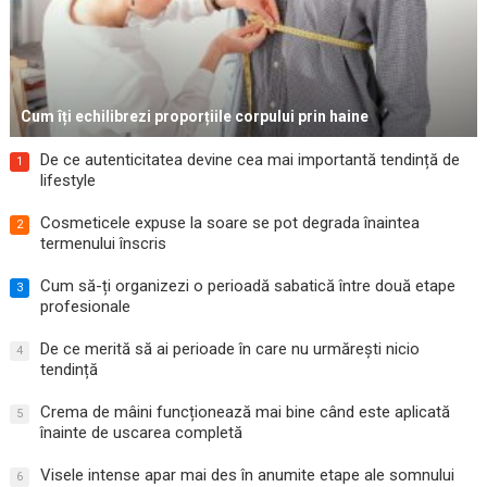
Cum îți echilibrezi proporțiile corpului prin haine
De ce autenticitatea devine cea mai importantă tendință de
1
lifestyle
Cosmeticele expuse la soare se pot degrada înaintea
2
termenului înscris
Cum să-ți organizezi o perioadă sabatică între două etape
3
profesionale
De ce merită să ai perioade în care nu urmărești nicio
4
tendință
Crema de mâini funcționează mai bine când este aplicată
5
înainte de uscarea completă
Visele intense apar mai des în anumite etape ale somnului
6