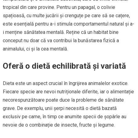
tropical din care provine. Pentru un papagal, o colivie
spațioasă, cu multe jucării și crenguțe pe care să se cațere,
este esențială pentru a-i stimula comportamentul natural și a-
i menține sănătatea mentală. Reține că un habitat bine
conceput nu doar că va contribui la bunăstarea fizică a
animalului, ci și la cea mentală.
Oferă o dietă echilibrată și variată
Dieta este un aspect crucial în îngrijirea animalelor exotice.
Fiecare specie are nevoi nutriționale diferite, iar o alimentație
necorespunzătoare poate duce la probleme de sănătate
grave. De exemplu, unii șerpi necesită o dietă bazată
exclusiv pe carne, în timp ce anumite specii de șopârle au
nevoie de o combinație de insecte, fructe și legume.