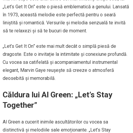
„Let’s Get It On” este o piesă emblematică a genului. Lansată
în 1973, această melodie este perfectă pentru o seară
liniștită și romantică. Versurile și melodia senzuală te invită
să te relaxezi și să te bucuri de moment.
„Let’s Get It On” este mai mult decât o simplă piesă de
dragoste. Este o invitație la intimitate și conexiune profundă.
Cu vocea sa catifelată și acompaniamentul instrumental
elegant, Marvin Gaye reușește să creeze o atmosferă
deosebită și memorabilă.
Căldura lui Al Green: „Let’s Stay
Together”
Al Green a cucerit inimile ascultătorilor cu vocea sa
distinctivă și melodiile sale emoționante. „Let’s Stay