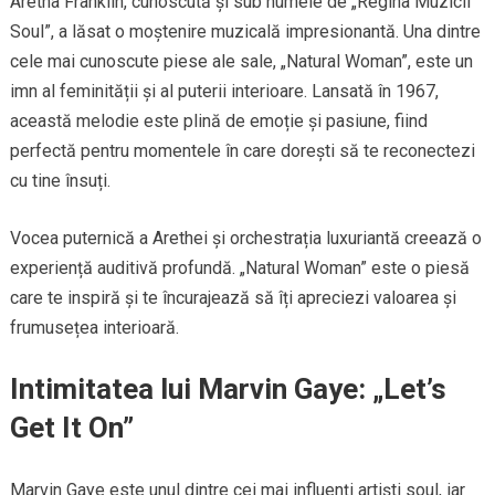
Aretha Franklin, cunoscută și sub numele de „Regina Muzicii
Soul”, a lăsat o moștenire muzicală impresionantă. Una dintre
cele mai cunoscute piese ale sale, „Natural Woman”, este un
imn al feminității și al puterii interioare. Lansată în 1967,
această melodie este plină de emoție și pasiune, fiind
perfectă pentru momentele în care dorești să te reconectezi
cu tine însuți.
Vocea puternică a Arethei și orchestrația luxuriantă creează o
experiență auditivă profundă. „Natural Woman” este o piesă
care te inspiră și te încurajează să îți apreciezi valoarea și
frumusețea interioară.
Intimitatea lui Marvin Gaye: „Let’s
Get It On”
Marvin Gaye este unul dintre cei mai influenți artiști soul, iar