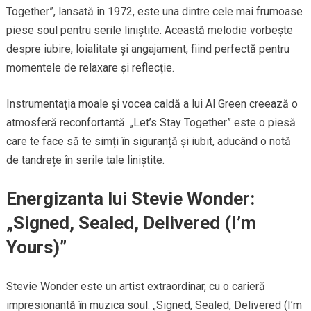
Together”, lansată în 1972, este una dintre cele mai frumoase
piese soul pentru serile liniștite. Această melodie vorbește
despre iubire, loialitate și angajament, fiind perfectă pentru
momentele de relaxare și reflecție.
Instrumentația moale și vocea caldă a lui Al Green creează o
atmosferă reconfortantă. „Let’s Stay Together” este o piesă
care te face să te simți în siguranță și iubit, aducând o notă
de tandrețe în serile tale liniștite.
Energizanta lui Stevie Wonder:
„Signed, Sealed, Delivered (I’m
Yours)”
Stevie Wonder este un artist extraordinar, cu o carieră
impresionantă în muzica soul. „Signed, Sealed, Delivered (I’m