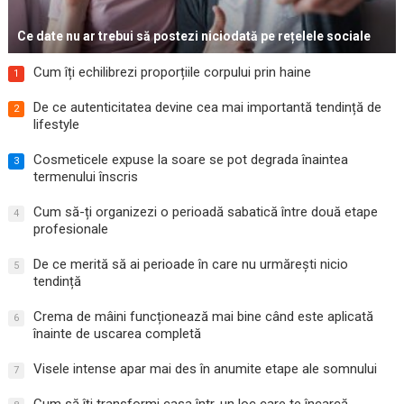
Ce date nu ar trebui să postezi niciodată pe rețelele sociale
Cum îți echilibrezi proporțiile corpului prin haine
1
De ce autenticitatea devine cea mai importantă tendință de
2
lifestyle
Cosmeticele expuse la soare se pot degrada înaintea
3
termenului înscris
Cum să-ți organizezi o perioadă sabatică între două etape
4
profesionale
De ce merită să ai perioade în care nu urmărești nicio
5
tendință
Crema de mâini funcționează mai bine când este aplicată
6
înainte de uscarea completă
Visele intense apar mai des în anumite etape ale somnului
7