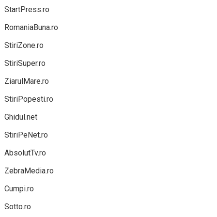
StartPress.ro
RomaniaBuna.ro
StiriZone.ro
StiriSuper.ro
ZiarulMare.ro
StiriPopesti.ro
Ghidul.net
StiriPeNet.ro
AbsolutTv.ro
ZebraMedia.ro
Cumpi.ro
Sotto.ro