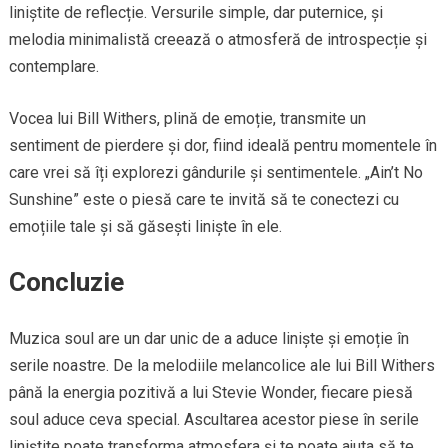
liniștite de reflecție. Versurile simple, dar puternice, și
melodia minimalistă creează o atmosferă de introspecție și
contemplare.
Vocea lui Bill Withers, plină de emoție, transmite un
sentiment de pierdere și dor, fiind ideală pentru momentele în
care vrei să îți explorezi gândurile și sentimentele. „Ain’t No
Sunshine” este o piesă care te invită să te conectezi cu
emoțiile tale și să găsești liniște în ele.
Concluzie
Muzica soul are un dar unic de a aduce liniște și emoție în
serile noastre. De la melodiile melancolice ale lui Bill Withers
până la energia pozitivă a lui Stevie Wonder, fiecare piesă
soul aduce ceva special. Ascultarea acestor piese în serile
liniștite poate transforma atmosfera și te poate ajuta să te