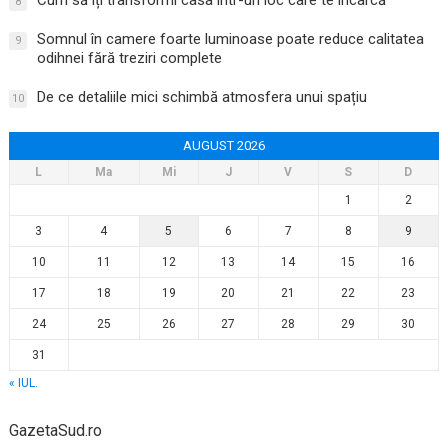
Cum să îți transformi casa într-un loc care te încarcă
8
Somnul în camere foarte luminoase poate reduce calitatea
9
odihnei fără treziri complete
De ce detaliile mici schimbă atmosfera unui spațiu
10
AUGUST 2026
L
Ma
Mi
J
V
S
D
1
2
3
4
5
6
7
8
9
10
11
12
13
14
15
16
17
18
19
20
21
22
23
24
25
26
27
28
29
30
31
« IUL.
GazetaSud.ro