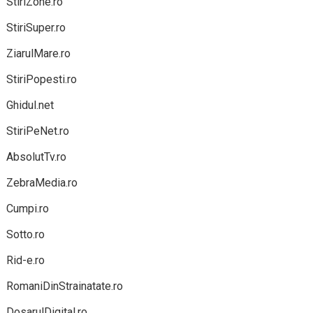
StiriZone.ro
StiriSuper.ro
ZiarulMare.ro
StiriPopesti.ro
Ghidul.net
StiriPeNet.ro
AbsolutTv.ro
ZebraMedia.ro
Cumpi.ro
Sotto.ro
Rid-e.ro
RomaniDinStrainatate.ro
DosarulDigital.ro