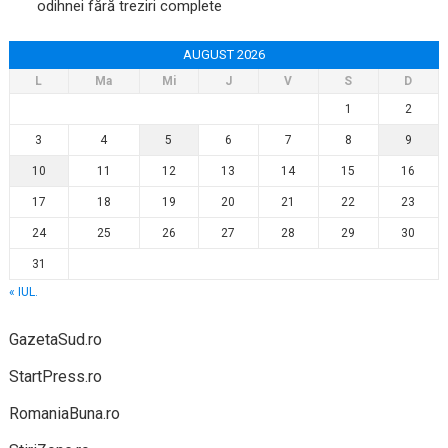
odihnei fără treziri complete
AUGUST 2026
L
Ma
Mi
J
V
S
D
1
2
3
4
5
6
7
8
9
10
11
12
13
14
15
16
17
18
19
20
21
22
23
24
25
26
27
28
29
30
31
« IUL.
GazetaSud.ro
StartPress.ro
RomaniaBuna.ro