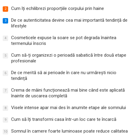
Cum îți echilibrezi proporțiile corpului prin haine
2
De ce autenticitatea devine cea mai importantă tendință de
3
lifestyle
Cosmeticele expuse la soare se pot degrada înaintea
4
termenului înscris
Cum să-ți organizezi o perioadă sabatică între două etape
5
profesionale
De ce merită să ai perioade în care nu urmărești nicio
6
tendință
Crema de mâini funcționează mai bine când este aplicată
7
înainte de uscarea completă
Visele intense apar mai des în anumite etape ale somnului
8
Cum să îți transformi casa într-un loc care te încarcă
9
Somnul în camere foarte luminoase poate reduce calitatea
10