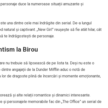
 personaje duce la numeroase situații amuzante și
te una dintre cele mai îndrăgite din serial. De-a lungul
 natural și captivant. „New Girl” reușește să fie atât hilar, cât
 să te îndrăgostești de personaje.
tism la Birou
are nu trebuie să lipsească de pe lista ta. Deși nu este o
 dintre angajații de la Dunder Mifflin aduc o notă de
 lor de dragoste plină de încercări și momente emoționante,
orează și alte relații romantice și dinamici interesante.
e și personajele memorabile fac din „The Office” un serial de