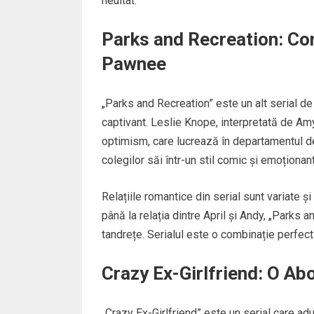
neuitat.
Parks and Recreation: Com
Pawnee
„Parks and Recreation” este un alt serial 
captivant. Leslie Knope, interpretată de Am
optimism, care lucrează în departamentul de 
colegilor săi într-un stil comic și emoționant
Relațiile romantice din serial sunt variate ș
până la relația dintre April și Andy, „Park
tandrețe. Serialul este o combinație perfect
Crazy Ex-Girlfriend: O Ab
„Crazy Ex-Girlfriend” este un serial care a