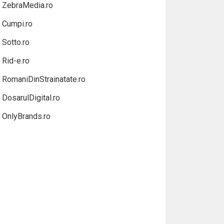
ZebraMedia.ro
Cumpi.ro
Sotto.ro
Rid-e.ro
RomaniDinStrainatate.ro
DosarulDigital.ro
OnlyBrands.ro