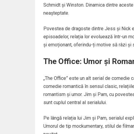
Schmidt și Winston. Dinamica dintre aceste
neașteptate.
Povestea de dragoste dintre Jess și Nick es
episoadelor, relația lor evoluează într-un mod
și emoționant, oferindu-ți motive să râzi și
The Office: Umor și Roman
„The Office” este un alt serial de comedie c
comedie romantică în sensul clasic, relațiile
romantism și umor. Jim și Pam, cu povestea
sunt cuplul central al serialului.
Pe lângă relația lui Jim și Pam, serialul expl
Umorul de tip mockumentary, stilul de filmar