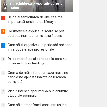
Cum îți echilibrezi proporțiile corpului
prin haine
De ce autenticitatea devine cea mai
1
importantă tendință de lifestyle
Cosmeticele expuse la soare se pot
2
degrada înaintea termenului înscris
Cum să-ți organizezi o perioadă sabatică
3
între două etape profesionale
De ce merită să ai perioade în care nu
4
urmărești nicio tendință
Crema de mâini funcționează mai bine
5
când este aplicată înainte de uscarea
completă
Visele intense apar mai des în anumite
6
etape ale somnului
Cum să îți transformi casa într-un loc
7