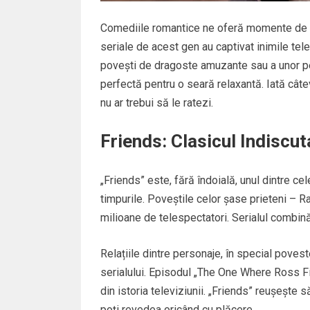
Comediile romantice ne oferă momente de râs
seriale de acest gen au captivat inimile tele
povești de dragoste amuzante sau a unor p
perfectă pentru o seară relaxantă. Iată cât
nu ar trebui să le ratezi.
Friends: Clasicul Indiscut
„Friends” este, fără îndoială, unul dintre c
timpurile. Poveștile celor șase prieteni – 
milioane de telespectatori. Serialul combi
Relațiile dintre personaje, în special poves
serialului. Episodul „The One Where Ross 
din istoria televiziunii. „Friends” reușește să
poți revedea oricând cu plăcere.