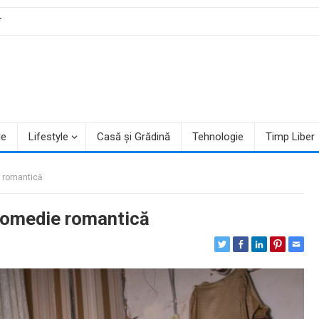
T
le
Lifestyle
Casă și Grădină
Tehnologie
Timp Liber
e romantică
 comedie romantică