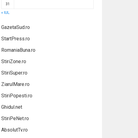
31
« IUL.
GazetaSud.ro
StartPress.ro
RomaniaBuna.ro
StiriZone.ro
StiriSuper.ro
ZiarulMare.ro
StiriPopesti.ro
Ghidul.net
StiriPeNet.ro
AbsolutTv.ro