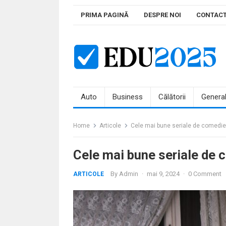
Skip
PRIMA PAGINĂ
DESPRE NOI
CONTAC
to
content
Auto
Business
Călătorii
Genera
Home
Articole
Cele mai bune seriale de comedi
Cele mai bune seriale de
By
Admin
·
mai 9, 2024
·
0 Comment
ARTICOLE