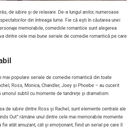
, de iubire și de relaxare. De-a lungul anilor, numeroase
spectatorilor din întreaga lume. Fie că ești în căutarea unei
ersonaje memorabile, comediile romantice sunt alegerea
eva dintre cele mai bune seriale de comedie romantică pe care
abil
ele mai populare seriale de comedie romantică din toate
Rachel, Ross, Monica, Chandler, Joey și Phoebe – au cucerit
nă umorul subtil cu momente de tandrețe și dramatism.
tea de iubire dintre Ross și Rachel, sunt elemente centrale ale
Finds Out” rămâne unul dintre cele mai memorabile momente
 fie atât amuzant, cât și emoționant, fiind un serial pe care îl