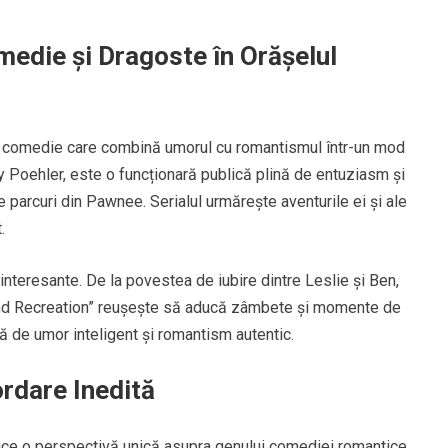
edie și Dragoste în Orășelul
de comedie care combină umorul cu romantismul într-un mod
y Poehler, este o funcționară publică plină de entuziasm și
parcuri din Pawnee. Serialul urmărește aventurile ei și ale
.
i interesante. De la povestea de iubire dintre Leslie și Ben,
s and Recreation” reușește să aducă zâmbete și momente de
ă de umor inteligent și romantism autentic.
ordare Inedită
duce o perspectivă unică asupra genului comediei romantice.