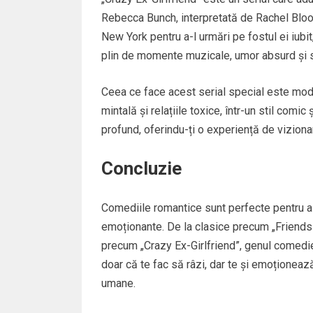
Rebecca Bunch, interpretată de Rachel Bloo
New York pentru a-l urmări pe fostul ei iubit
plin de momente muzicale, umor absurd și si
Ceea ce face acest serial special este mo
mintală și relațiile toxice, într-un stil comic
profund, oferindu-ți o experiență de viziona
Concluzie
Comediile romantice sunt perfecte pentru a 
emoționante. De la clasice precum „Friends”
precum „Crazy Ex-Girlfriend”, genul comedi
doar că te fac să râzi, dar te și emoționeaz
umane.