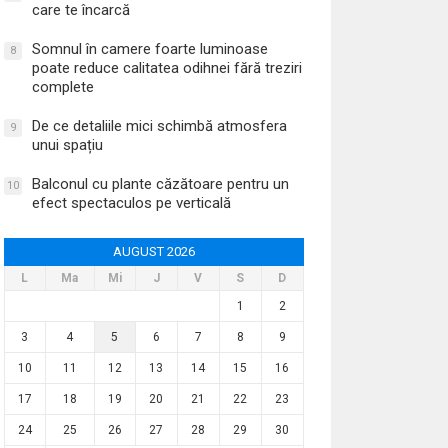
care te încarcă
Somnul în camere foarte luminoase
8
poate reduce calitatea odihnei fără treziri
complete
De ce detaliile mici schimbă atmosfera
9
unui spațiu
Balconul cu plante căzătoare pentru un
10
efect spectaculos pe verticală
AUGUST 2026
L
Ma
Mi
J
V
S
D
1
2
3
4
5
6
7
8
9
10
11
12
13
14
15
16
17
18
19
20
21
22
23
24
25
26
27
28
29
30