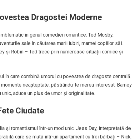
Povestea Dragostei Moderne
 emblematic în genul comediei romantice. Ted Mosby,
aventurile sale în căutarea marii iubiri, mamei copiilor săi.
rney și Robin – Ted trece prin numeroase situații comice și
ul în care combină umorul cu povestea de dragoste centrală.
și momente neașteptate, păstrându-te mereu interesat. Barney
u unic, aduce un plus de umor și originalitate.
 Fete Ciudate
ia și romantismul într-un mod unic. Jess Day, interpretată de
abilă care se mută într-un apartament cu trei bărbați – Nick,