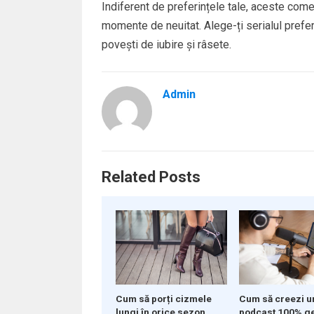
Indiferent de preferințele tale, aceste comed
momente de neuitat. Alege-ți serialul prefe
povești de iubire și râsete.
Admin
Related Posts
Cum să porți cizmele
Cum să creezi u
lungi în orice sezon
podcast 100% g