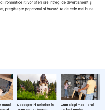
ii romantice îți vor oferi ore întregi de divertisment și
rat, pregătește popcornul și bucură-te de cele mai bune
Descoperiri turistice în
n canal
Cum alegi mobilierul
zone cu patrimoniu
enerat
perfect pentru