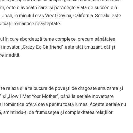
m, este o avocată care își părăsește viața de succes din
, Josh, în micuțul oraș West Covina, California. Serialul este
tuații romantice neașteptate.
dul în care abordează teme complexe, precum sănătatea
 și inovator. „Crazy Ex-Girlfriend” este atât amuzant, cât și
re inedită.
te relaxa și a te bucura de povești de dragoste amuzante și
 și „How I Met Your Mother”, până la seriale inovatoare
ei romantice oferă ceva pentru toată lumea. Aceste seriale nu
ă, amintindu-ți de frumusețea și complexitatea relațiilor