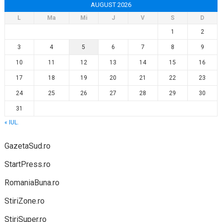
AUGUST 2026
L
Ma
Mi
J
V
S
D
1
2
3
4
5
6
7
8
9
10
11
12
13
14
15
16
17
18
19
20
21
22
23
24
25
26
27
28
29
30
31
« IUL.
GazetaSud.ro
StartPress.ro
RomaniaBuna.ro
StiriZone.ro
StiriSuper.ro