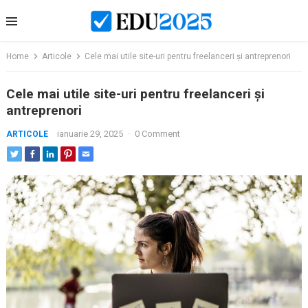
Skip
to
content
Home
Articole
Cele mai utile site-uri pentru freelanceri și antreprenori
Cele mai utile site-uri pentru freelanceri și
antreprenori
ianuarie 29, 2025
·
0 Comment
ARTICOLE