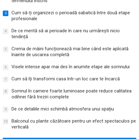
termenului înscris
Cum să-ți organizezi o perioadă sabatică între două etape
3
profesionale
De ce merită să ai perioade în care nu urmărești nicio
4
tendință
Crema de mâini funcționează mai bine când este aplicată
5
înainte de uscarea completă
Visele intense apar mai des în anumite etape ale somnului
6
Cum să îți transformi casa într-un loc care te încarcă
7
Somnul în camere foarte luminoase poate reduce calitatea
8
odihnei fără treziri complete
De ce detaliile mici schimbă atmosfera unui spațiu
9
Balconul cu plante căzătoare pentru un efect spectaculos pe
10
verticală