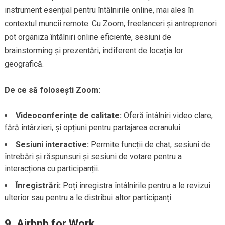
instrument esențial pentru întâlnirile online, mai ales în
contextul muncii remote. Cu Zoom, freelanceri și antreprenori
pot organiza întâlniri online eficiente, sesiuni de
brainstorming și prezentări, indiferent de locația lor
geografică.
De ce să folosești Zoom:
Videoconferințe de calitate:
Oferă întâlniri video clare,
fără întârzieri, și opțiuni pentru partajarea ecranului.
Sesiuni interactive:
Permite funcții de chat, sesiuni de
întrebări și răspunsuri și sesiuni de votare pentru a
interacționa cu participanții.
Înregistrări:
Poți înregistra întâlnirile pentru a le revizui
ulterior sau pentru a le distribui altor participanți.
9.
Airbnb for Work