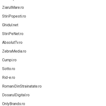
ZiarulMare.ro
StiriPopesti.ro
Ghidul.net
StiriPeNet.ro
AbsolutTv.ro
ZebraMedia.ro
Cumpi.ro
Sotto.ro
Rid-e.ro
RomaniDinStrainatate.ro
DosarulDigital.ro
OnlyBrands.ro