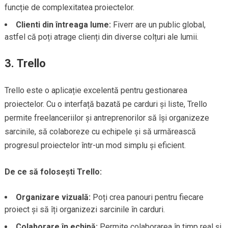
funcție de complexitatea proiectelor.
Clienti din întreaga lume:
Fiverr are un public global,
astfel că poți atrage clienți din diverse colțuri ale lumii.
3.
Trello
Trello este o aplicație excelentă pentru gestionarea
proiectelor. Cu o interfață bazată pe carduri și liste, Trello
permite freelanceriilor și antreprenorilor să își organizeze
sarcinile, să colaboreze cu echipele și să urmărească
progresul proiectelor într-un mod simplu și eficient.
De ce să folosești Trello:
Organizare vizuală:
Poți crea panouri pentru fiecare
proiect și să îți organizezi sarcinile în carduri.
Colaborare în echipă:
Permite colaborarea în timp real și