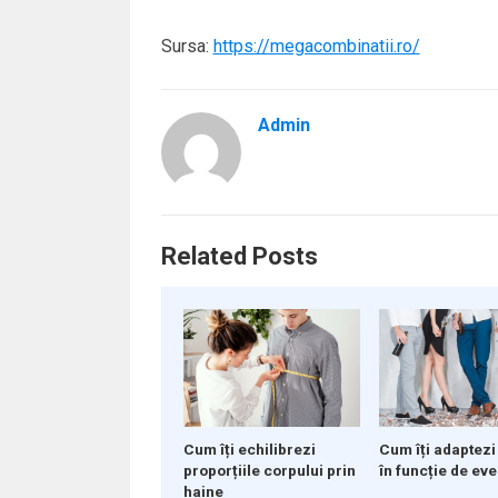
Sursa:
https://megacombinatii.ro/
Admin
Related Posts
Cum îți adaptezi
Cum îți echilibrezi
în funcție de ev
proporțiile corpului prin
haine