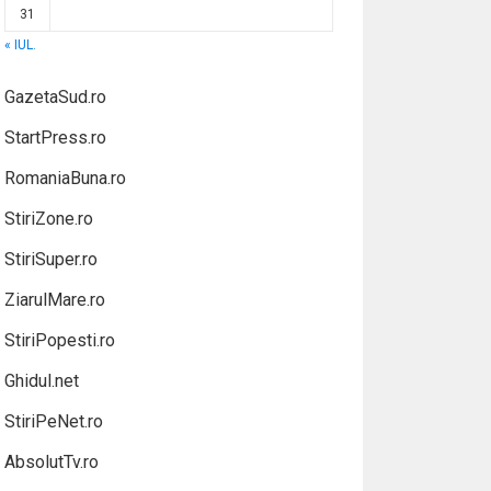
31
« IUL.
GazetaSud.ro
StartPress.ro
RomaniaBuna.ro
StiriZone.ro
StiriSuper.ro
ZiarulMare.ro
StiriPopesti.ro
Ghidul.net
StiriPeNet.ro
AbsolutTv.ro