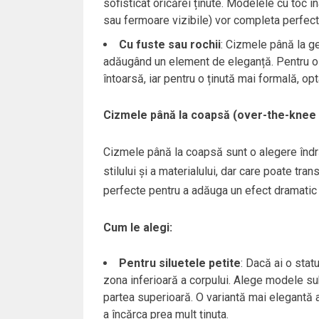
sofisticat oricărei ținute. Modelele cu toc în
sau fermoare vizibile) vor completa perfect 
Cu fuste sau rochii
: Cizmele până la ge
adăugând un element de eleganță. Pentru o 
întoarsă, iar pentru o ținută mai formală, opt
Cizmele până la coapsă (over-the-knee
Cizmele până la coapsă sunt o alegere îndră
stilului și a materialului, dar care poate tra
perfecte pentru a adăuga un efect dramatic ș
Cum le alegi:
Pentru siluetele petite
: Dacă ai o sta
zona inferioară a corpului. Alege modele subți
partea superioară. O variantă mai elegantă 
a încărca prea mult ținuta.