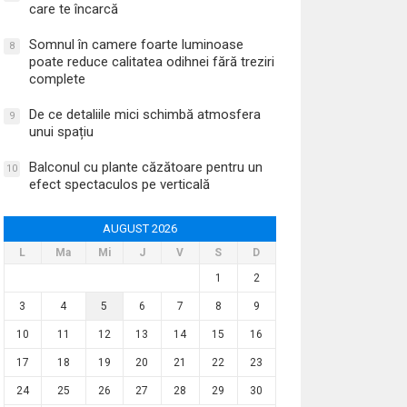
care te încarcă
Somnul în camere foarte luminoase
8
poate reduce calitatea odihnei fără treziri
complete
De ce detaliile mici schimbă atmosfera
9
unui spațiu
Balconul cu plante căzătoare pentru un
10
efect spectaculos pe verticală
AUGUST 2026
L
Ma
Mi
J
V
S
D
1
2
3
4
5
6
7
8
9
10
11
12
13
14
15
16
17
18
19
20
21
22
23
24
25
26
27
28
29
30