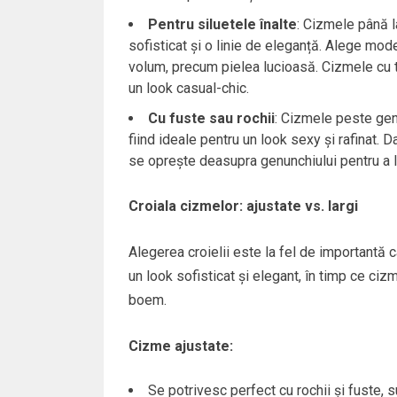
Pentru siluetele înalte
: Cizmele până l
sofisticat și o linie de eleganță. Alege mod
volum, precum pielea lucioasă. Cizmele cu t
un look casual-chic.
Cu fuste sau rochii
: Cizmele peste genu
fiind ideale pentru un look sexy și rafinat. 
se oprește deasupra genunchiului pentru a lă
Croiala cizmelor: ajustate vs. largi
Alegerea croielii este la fel de importantă 
un look sofisticat și elegant, în timp ce ci
boem.
Cizme ajustate:
Se potrivesc perfect cu rochii și fuste, sub