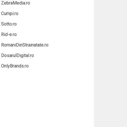
ZebraMedia.ro
Cumpi.ro
Sotto.ro
Rid-e.ro
RomaniDinStrainatate.ro
DosarulDigital.ro
OnlyBrands.ro