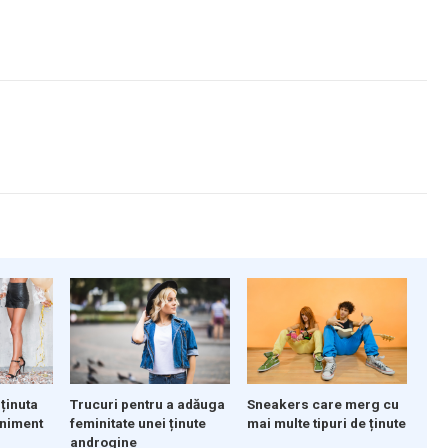
Sneakers care merg cu
 ținuta
Trucuri pentru a adăuga
mai multe tipuri de ținute
eniment
feminitate unei ținute
androgine