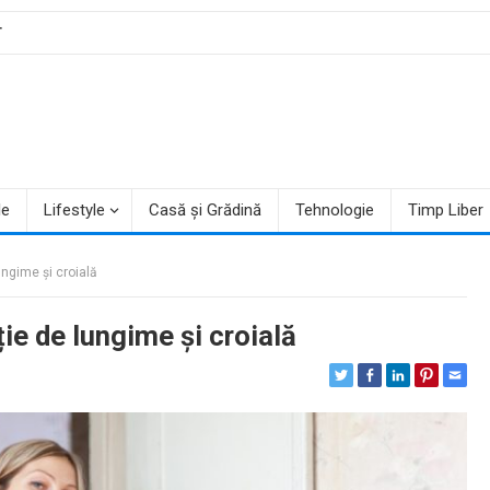
T
le
Lifestyle
Casă și Grădină
Tehnologie
Timp Liber
ngime și croială
ie de lungime și croială