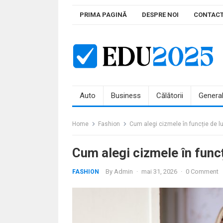
Skip
PRIMA PAGINĂ
DESPRE NOI
CONTAC
to
content
Auto
Business
Călătorii
Genera
Home
Fashion
Cum alegi cizmele în funcție de lu
Cum alegi cizmele în funcț
By
Admin
·
mai 31, 2026
·
0 Comment
FASHION