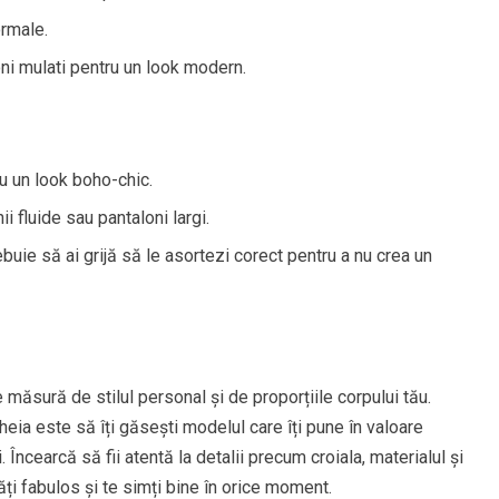
ormale.
oni mulati pentru un look modern.
u un look boho-chic.
i fluide sau pantaloni largi.
buie să ai grijă să le asortezi corect pentru a nu crea un
măsură de stilul personal și de proporțiile corpului tău.
heia este să îți găsești modelul care îți pune în valoare
. Încearcă să fii atentă la detalii precum croiala, materialul și
ăți fabulos și te simți bine în orice moment.