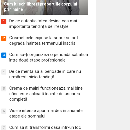
Cum îți echilibrezi proporțiile corpului
prin haine
De ce autenticitatea devine cea mai
1
importantă tendință de lifestyle
Cosmeticele expuse la soare se pot
2
degrada înaintea termenului înscris
Cum să-ți organizezi o perioadă sabatică
3
între două etape profesionale
De ce merită să ai perioade în care nu
4
urmărești nicio tendință
Crema de mâini funcționează mai bine
5
când este aplicată înainte de uscarea
completă
Visele intense apar mai des în anumite
6
etape ale somnului
Cum să îți transformi casa într-un loc
7