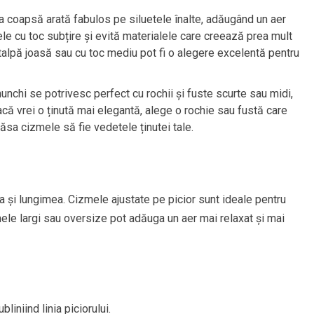
a coapsă arată fabulos pe siluetele înalte, adăugând un aer
ele cu toc subțire și evită materialele care creează prea mult
alpă joasă sau cu toc mediu pot fi o alegere excelentă pentru
nchi se potrivesc perfect cu rochii și fuste scurte sau midi,
Dacă vrei o ținută mai elegantă, alege o rochie sau fustă care
sa cizmele să fie vedetele ținutei tale.
ca și lungimea. Cizmele ajustate pe picior sunt ideale pentru
zmele largi sau oversize pot adăuga un aer mai relaxat și mai
liniind linia piciorului.