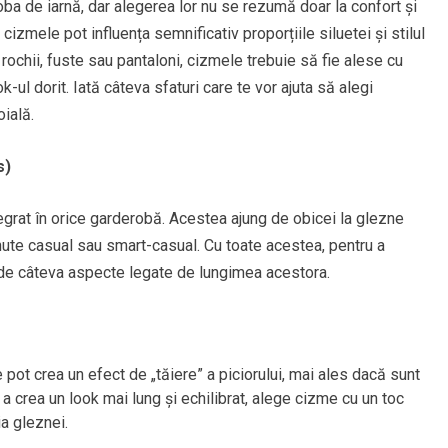
ba de iarnă, dar alegerea lor nu se rezumă doar la confort și
 cizmele pot influența semnificativ proporțiile siluetei și stilul
u rochii, fuste sau pantaloni, cizmele trebuie să fie alese cu
k-ul dorit. Iată câteva sfaturi care te vor ajuta să alegi
oială.
s)
egrat în orice garderobă. Acestea ajung de obicei la glezne
nute casual sau smart-casual. Cu toate acestea, pentru a
nt de câteva aspecte legate de lungimea acestora.
 pot crea un efect de „tăiere” a piciorului, mai ales dacă sunt
 a crea un look mai lung și echilibrat, alege cizme cu un toc
a gleznei.