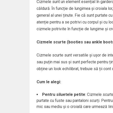
Cizmele sunt un element esențial în gardero
căldură. În funcție de lungimea și croiala lor,
general al unei ținute. Fie că sunt purtate c
atenție pentru a se potrivi cu corpul și cu loo
cizmele potrivite în funcție de lungime și cr
Cizmele scurte (booties sau ankle boot
Cizmele scurte sunt versatile și ușor de int
sau puțin mai sus și sunt perfecte pentru ți
obține un look echilibrat, trebuie să ții co
Cum le alegi:
Pentru siluetele petite
: Cizmele scurte
purtate cu fuste sau pantaloni scurți. Pentru
mic sau mediu și o croială care urmează lini