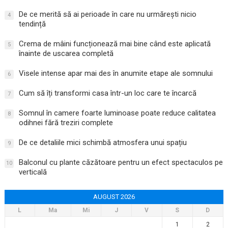
De ce merită să ai perioade în care nu urmărești nicio
4
tendință
Crema de mâini funcționează mai bine când este aplicată
5
înainte de uscarea completă
Visele intense apar mai des în anumite etape ale somnului
6
Cum să îți transformi casa într-un loc care te încarcă
7
Somnul în camere foarte luminoase poate reduce calitatea
8
odihnei fără treziri complete
De ce detaliile mici schimbă atmosfera unui spațiu
9
Balconul cu plante căzătoare pentru un efect spectaculos pe
10
verticală
AUGUST 2026
L
Ma
Mi
J
V
S
D
1
2