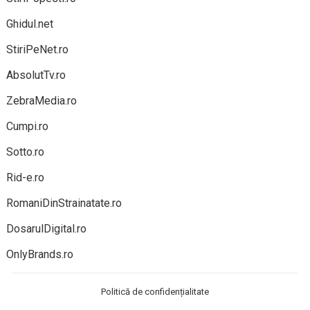
Ghidul.net
StiriPeNet.ro
AbsolutTv.ro
ZebraMedia.ro
Cumpi.ro
Sotto.ro
Rid-e.ro
RomaniDinStrainatate.ro
DosarulDigital.ro
OnlyBrands.ro
Politică de confidențialitate