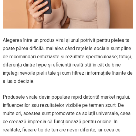
Alegerea între un produs viral și unul potrivit pentru pielea ta
poate părea dificilă, mai ales când rețelele sociale sunt pline
de recomandări entuziaste și rezultate spectaculoase; totuși,
diferența dintre hype și eficiență reală stă în cât de bine
înțelegi nevoile pielii tale și cum filtrezi informațiile înainte de
a lua o decizie.
Produsele virale devin populare rapid datorită marketingului,
influencerilor sau rezultatelor vizibile pe termen scurt. De
multe ori, acestea sunt promovate ca soluții universale, ceea
ce creează impresia că funcționează pentru oricine. În
realitate, fiecare tip de ten are nevoi diferite, iar ceea ce