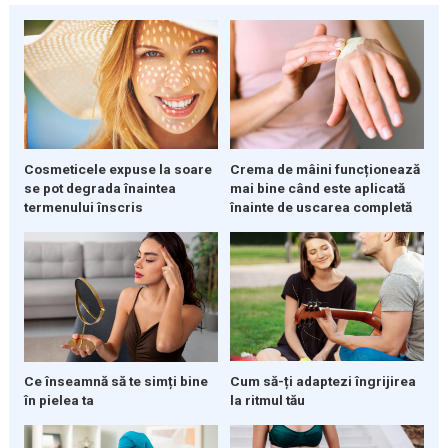
Crema de mâini funcționează
Cosmeticele expuse la soare
mai bine când este aplicată
se pot degrada înaintea
înainte de uscarea completă
termenului înscris
Ce înseamnă să te simți bine
Cum să-ți adaptezi îngrijirea
în pielea ta
la ritmul tău