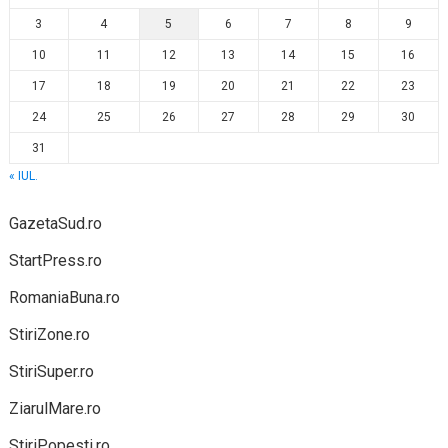
3
4
5
6
7
8
9
10
11
12
13
14
15
16
17
18
19
20
21
22
23
24
25
26
27
28
29
30
31
« IUL.
GazetaSud.ro
StartPress.ro
RomaniaBuna.ro
StiriZone.ro
StiriSuper.ro
ZiarulMare.ro
StiriPopesti.ro