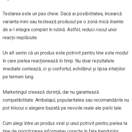
Testarea este un pas cheie. Dacă ai posibilitatea, încearcă
varianta mini sau testează produsul pe o zonă mică înainte
de a-l integra complet în rutină. Astfel, reduci riscul unor
reacții neplăcute.
Un alt semn că un produs este potrivit pentru tine este modul
în care pielea reacționează în timp. Nu doar rezultatele
imediate contează, ci și confortul, echilibrul și lipsa iritațiilor
pe termen lung.
Marketingul creează dorință, dar nu garantează
compatibilitate. Ambalajul, popularitatea sau recomandările nu
pot înlocui o alegere bazată pe nevoile reale ale pielii tale.
Cum alegi între un produs viral și unul potrivit pentru pielea ta
ține de prioritizarea informației corecte în fața trendurilor.