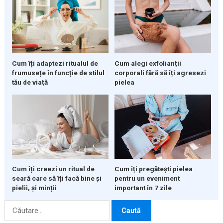
Cum îți adaptezi ritualul de
Cum alegi exfolianții
frumusețe în funcție de stilul
corporali fără să îți agresezi
tău de viață
pielea
Cum îți creezi un ritual de
Cum îți pregătești pielea
seară care să îți facă bine și
pentru un eveniment
pielii, și minții
important în 7 zile
Caută
după: