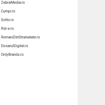
ZebraMedia.ro
Cumpi.ro
Sotto.ro
Rid-e.ro
RomaniDinStrainatate.ro
DosarulDigital.ro
OnlyBrands.ro