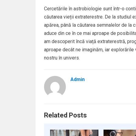
Cercetările în astrobiologie sunt într-o con
căutarea vieții extraterestre. De la studiul e
apărea, până la căutarea semnalelor de la civi
aduce din ce în ce mai aproape de posibilita
am descoperit încă viață extraterestră, pr
aproape decât ne imaginăm, iar explorările 
nostru în univers.
Admin
Related Posts