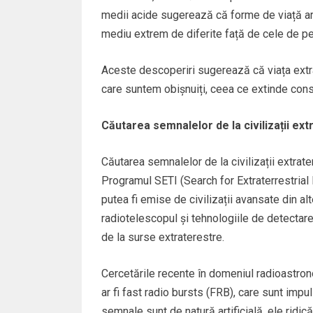
medii acide sugerează că forme de viață ar 
mediu extrem de diferite față de cele de p
Aceste descoperiri sugerează că viața extra
care suntem obișnuiți, ceea ce extinde consi
Căutarea semnalelor de la civilizații ex
Căutarea semnalelor de la civilizații extrat
Programul SETI (Search for Extraterrestrial 
putea fi emise de civilizații avansate din alt
radiotelescopul și tehnologiile de detectar
de la surse extraterestre.
Cercetările recente în domeniul radioastro
ar fi fast radio bursts (FRB), care sunt impu
semnale sunt de natură artificială, ele ridic