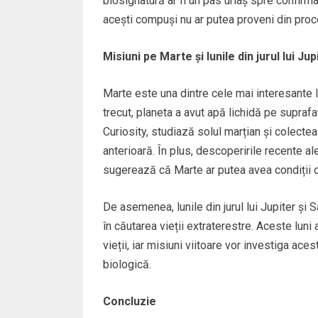
biosignatură ar fi un pas uriaș spre confirm
acești compuși nu ar putea proveni din pro
Misiuni pe Marte și lunile din jurul lui Jup
Marte este una dintre cele mai interesante loc
trecut, planeta a avut apă lichidă pe supraf
Curiosity, studiază solul marțian și colecte
anterioară. În plus, descoperirile recente al
sugerează că Marte ar putea avea condiții ca
De asemenea, lunile din jurul lui Jupiter și 
în căutarea vieții extraterestre. Aceste luni
vieții, iar misiuni viitoare vor investiga ac
biologică.
Concluzie