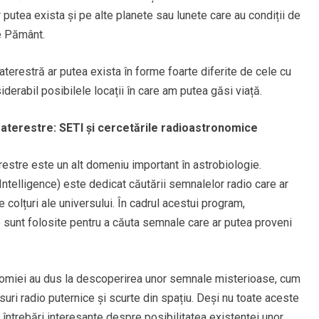
putea exista și pe alte planete sau lunete care au condiții de
e Pământ.
terestră ar putea exista în forme foarte diferite de cele cu
derabil posibilele locații în care am putea găsi viață.
traterestre: SETI și cercetările radioastronomice
erestre este un alt domeniu important în astrobiologie.
Intelligence) este dedicat căutării semnalelor radio care ar
e colțuri ale universului. În cadrul acestui program,
e sunt folosite pentru a căuta semnale care ar putea proveni
nomiei au dus la descoperirea unor semnale misterioase, cum
lsuri radio puternice și scurte din spațiu. Deși nu toate aceste
ă întrebări interesante despre posibilitatea existenței unor