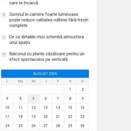
care te încarcă
Somnul în camere foarte luminoase
8
poate reduce calitatea odihnei fără treziri
complete
De ce detaliile mici schimbă atmosfera
9
unui spațiu
Balconul cu plante căzătoare pentru un
10
efect spectaculos pe verticală
AUGUST 2026
L
Ma
Mi
J
V
S
D
1
2
3
4
5
6
7
8
9
10
11
12
13
14
15
16
17
18
19
20
21
22
23
24
25
26
27
28
29
30