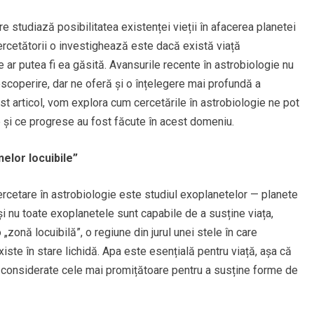
 studiază posibilitatea existenței vieții în afacerea planetei
rcetătorii o investighează este dacă există viață
e ar putea fi ea găsită. Avansurile recente în astrobiologie nu
coperire, dar ne oferă și o înțelegere mai profundă a
est articol, vom explora cum cercetările în astrobiologie ne pot
e și ce progrese au fost făcute în acest domeniu.
elor locuibile”
ercetare în astrobiologie este studiul exoplanetelor — planete
i nu toate exoplanetele sunt capabile de a susține viața,
 „zonă locuibilă”, o regiune din jurul unei stele în care
iste în stare lichidă. Apa este esențială pentru viață, așa că
t considerate cele mai promițătoare pentru a susține forme de