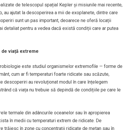
ealizate de telescopul spațial Kepler și misiunile mai recente,
au ajutat la descoperirea a mii de exoplanete, dintre care
operiri sunt un pas important, deoarece ne oferă locații
ai detaliat pentru a vedea dacă există condiții care ar putea
r de viață extreme
astrobiologie este studiul organismelor extremofile — forme de
mânt, cum ar fi temperaturi foarte ridicate sau scăzute,
te descoperiri au revoluționat modul în care înțelegem
strând că viața nu trebuie să depindă de condițiile pe care le
rele termale din adâncurile oceanelor sau în apropierea
exista în medii cu temperaturi extrem de ridicate. De
e trăiesc în zone cu concentrații ridicate de metan sau în