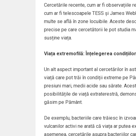
Cercetările recente, cum ar fi observațiile r
cum ar fi telescoapele TESS și James Webb, 
multe se află în zone locuibile. Aceste desc
precise pe care cercetătorii le pot studia m
susține viața.
Viața extremofilă: Înțelegerea condițiilo
Un alt aspect important al cercetărilor în 
viață care pot trăi în condiții extreme pe Pă
presiuni mari, medii acide sau sărate. Aces
posibilitățile de viață extraterestră, demon
găsim pe Pământ.
De exemplu, bacteriile care trăiesc în izvoa
vulcanilor activi ne arată că viața ar putea 
asemenea, cercetările asupra bacteriilor car