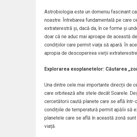
Astrobiologia este un domeniu fascinant care
noastre. Întrebarea fundamentală pe care ce
extraterestră și, dacă da, în ce forme și und
doar că ne aduc mai aproape de această des
condițiilor care permit viața să apară. În ac
apropia de descoperirea vieții extraterestr
Explorarea exoplanetelor: Căutarea „zon
Una dintre cele mai importante direcții de c
care orbitează alte stele decât Soarele. Deș
cercetătorii caută planete care se află într-o
condițiile de temperatură permit apălii să ex
planetele care se află în această zonă sun
viață.