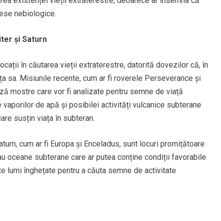
area existenței vieții extraterestre, deoarece ar însemna că
cese nebiologice.
iter și Saturn
ații în căutarea vieții extraterestre, datorită dovezilor că, în
ața sa. Misiunile recente, cum ar fi roverele Perseverance și
ază mostre care vor fi analizate pentru semne de viață
e vaporilor de apă și posibilei activități vulcanice subterane
re susțin viața în subteran.
Saturn, cum ar fi Europa și Enceladus, sunt locuri promițătoare
 au oceane subterane care ar putea conține condiții favorabile
este lumi înghețate pentru a căuta semne de activitate