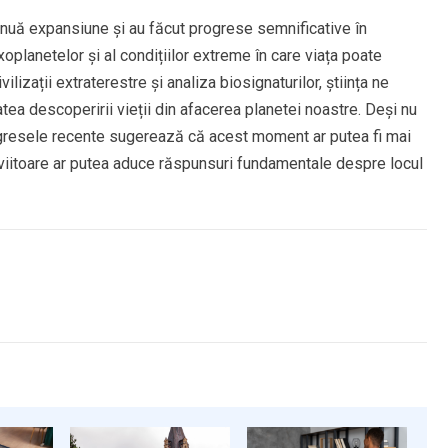
tinuă expansiune și au făcut progrese semnificative în
xoplanetelor și al condițiilor extreme în care viața poate
lizații extraterestre și analiza biosignaturilor, știința ne
tea descoperirii vieții din afacerea planetei noastre. Deși nu
ogresele recente sugerează că acest moment ar putea fi mai
viitoare ar putea aduce răspunsuri fundamentale despre locul