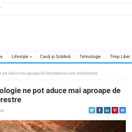
T
le
Lifestyle
Casă și Grădină
Tehnologie
Timp Liber
e pot aduce mai aproape de descoperirea vieții extraterestre
iologie ne pot aduce mai aproape de
erestre
nt