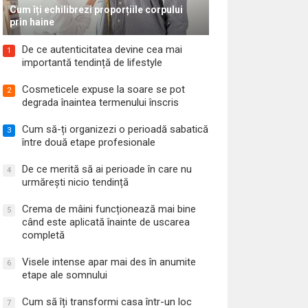
Cum îți echilibrezi proporțiile corpului
prin haine
De ce autenticitatea devine cea mai
1
importantă tendință de lifestyle
Cosmeticele expuse la soare se pot
2
degrada înaintea termenului înscris
Cum să-ți organizezi o perioadă sabatică
3
între două etape profesionale
De ce merită să ai perioade în care nu
4
urmărești nicio tendință
Crema de mâini funcționează mai bine
5
când este aplicată înainte de uscarea
completă
Visele intense apar mai des în anumite
6
etape ale somnului
Cum să îți transformi casa într-un loc
7