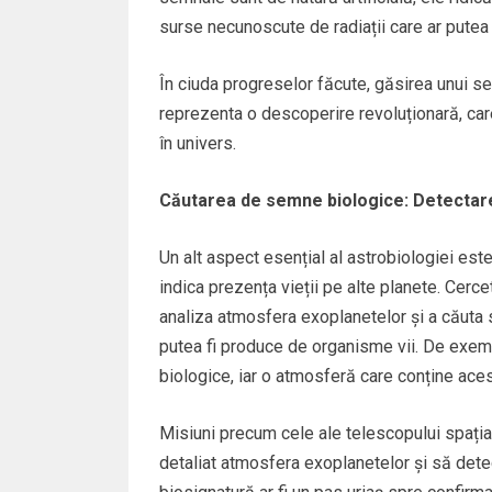
surse necunoscute de radiații care ar putea f
În ciuda progreselor făcute, găsirea unui se
reprezenta o descoperire revoluționară, ca
în univers.
Căutarea de semne biologice: Detectarea
Un alt aspect esențial al astrobiologiei est
indica prezența vieții pe alte planete. Cerc
analiza atmosfera exoplanetelor și a căuta 
putea fi produce de organisme vii. De exem
biologice, iar o atmosferă care conține acest
Misiuni precum cele ale telescopului spați
detaliat atmosfera exoplanetelor și să det