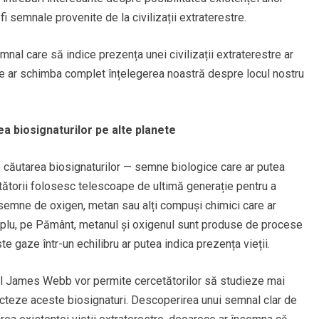
i semnale provenite de la civilizații extraterestre.
mnal care să indice prezența unei civilizații extraterestre ar
re ar schimba complet înțelegerea noastră despre locul nostru
 biosignaturilor pe alte planete
e căutarea biosignaturilor — semne biologice care ar putea
etătorii folosesc telescoape de ultimă generație pentru a
semne de oxigen, metan sau alți compuși chimici care ar
plu, pe Pământ, metanul și oxigenul sunt produse de procese
e gaze într-un echilibru ar putea indica prezența vieții.
al James Webb vor permite cercetătorilor să studieze mai
ecteze aceste biosignaturi. Descoperirea unui semnal clar de