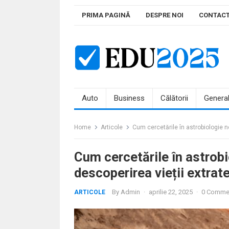
Skip
PRIMA PAGINĂ
DESPRE NOI
CONTAC
to
content
Auto
Business
Călătorii
Genera
Home
Articole
Cum cercetările în astrobiologie n
Cum cercetările în astrob
descoperirea vieții extrat
By
Admin
·
aprilie 22, 2025
·
0 Comme
ARTICOLE