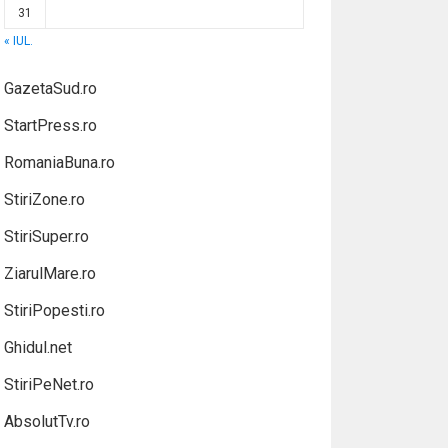
31
« IUL.
GazetaSud.ro
StartPress.ro
RomaniaBuna.ro
StiriZone.ro
StiriSuper.ro
ZiarulMare.ro
StiriPopesti.ro
Ghidul.net
StiriPeNet.ro
AbsolutTv.ro