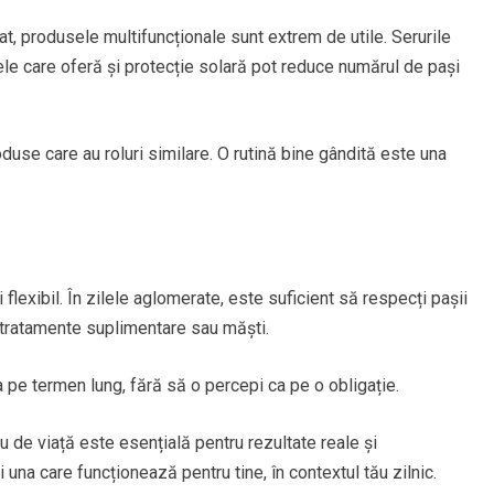
iat, produsele multifuncționale sunt extrem de utile. Serurile
le care oferă și protecție solară pot reduce numărul de pași
duse care au roluri similare. O rutină bine gândită este una
i flexibil. În zilele aglomerate, este suficient să respecți pașii
a tratamente suplimentare sau măști.
na pe termen lung, fără să o percepi ca pe o obligație.
ău de viață este esențială pentru rezultate reale și
 una care funcționează pentru tine, în contextul tău zilnic.