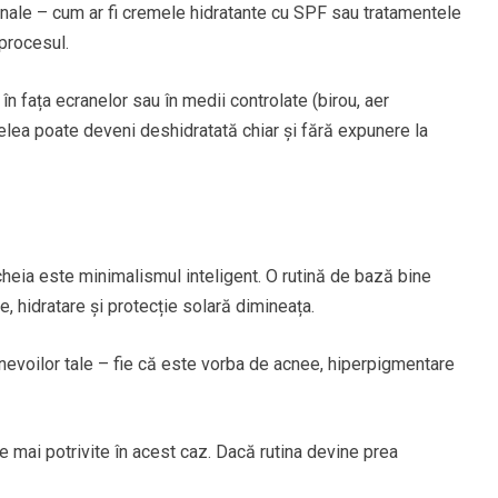
ionale – cum ar fi cremele hidratante cu SPF sau tratamentele
procesul.
 în fața ecranelor sau în medii controlate (birou, aer
ielea poate deveni deshidratată chiar și fără expunere la
heia este minimalismul inteligent. O rutină de bază bine
re, hidratare și protecție solară dimineața.
evoilor tale – fie că este vorba de acnee, hiperpigmentare
e mai potrivite în acest caz. Dacă rutina devine prea