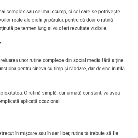
 mai complex sau cel mai scump, ci cel care se potrivește
oilor reale ale pielii și părului, pentru că doar o rutină
inută pe termen lung și va oferi rezultate vizibile.
”
preluarea unor rutine complexe din social media fără a ține
ncționa pentru cineva cu timp și răbdare, dar devine inutilă
lexitatea. O rutină simplă, dar urmată constant, va avea
mplicată aplicată ocazional.
trecut în mișcare sau în aer liber, rutina ta trebuie să fie