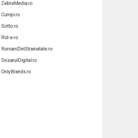
ZebraMedia.ro
Cumpi.ro
Sotto.ro
Rid-e.ro
RomaniDinStrainatate.ro
DosarulDigital.ro
OnlyBrands.ro