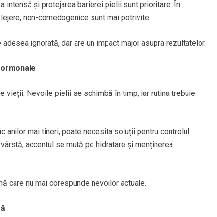
 intensă și protejarea barierei pielii sunt prioritare. În
lejere, non-comedogenice sunt mai potrivite.
e adesea ignorată, dar are un impact major asupra rezultatelor.
 hormonale
e vieții. Nevoile pielii se schimbă în timp, iar rutina trebuie
c anilor mai tineri, poate necesita soluții pentru controlul
n vârstă, accentul se mută pe hidratare și menținerea
ină care nu mai corespunde nevoilor actuale.
mă