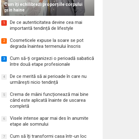
Cum îți echilibrezi proporțiile corpului
prin haine
De ce autenticitatea devine cea mai
1
importantă tendință de lifestyle
Cosmeticele expuse la soare se pot
2
degrada înaintea termenului înscris
Cum să-ți organizezi o perioadă sabatică
3
între două etape profesionale
De ce merită să ai perioade în care nu
4
urmărești nicio tendință
Crema de mâini funcționează mai bine
5
când este aplicată înainte de uscarea
completă
Visele intense apar mai des în anumite
6
etape ale somnului
Cum să îți transformi casa într-un loc
7