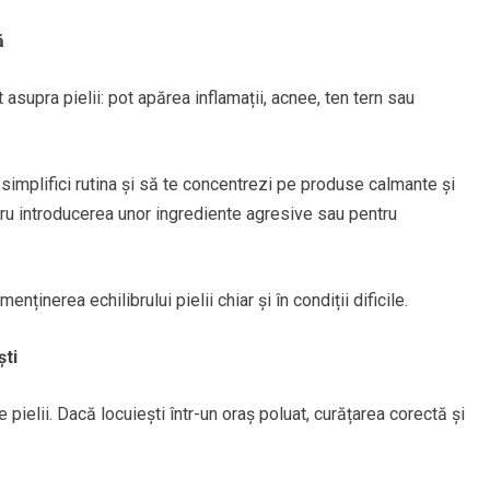
ă
 asupra pielii: pot apărea inflamații, acnee, ten tern sau
 simplifici rutina și să te concentrezi pe produse calmante și
ru introducerea unor ingrediente agresive sau pentru
enținerea echilibrului pielii chiar și în condiții dificile.
ști
 pielii. Dacă locuiești într-un oraș poluat, curățarea corectă și