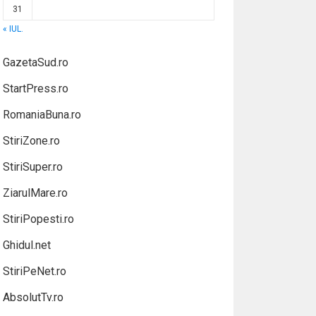
31
« IUL.
GazetaSud.ro
StartPress.ro
RomaniaBuna.ro
StiriZone.ro
StiriSuper.ro
ZiarulMare.ro
StiriPopesti.ro
Ghidul.net
StiriPeNet.ro
AbsolutTv.ro