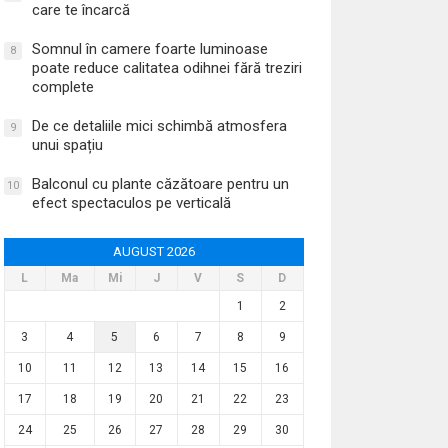
care te încarcă
Somnul în camere foarte luminoase
8
poate reduce calitatea odihnei fără treziri
complete
De ce detaliile mici schimbă atmosfera
9
unui spațiu
Balconul cu plante căzătoare pentru un
10
efect spectaculos pe verticală
AUGUST 2026
L
Ma
Mi
J
V
S
D
1
2
3
4
5
6
7
8
9
10
11
12
13
14
15
16
17
18
19
20
21
22
23
24
25
26
27
28
29
30