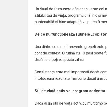
Un ritual de frumusețe eficient nu este cel
stilului tău de viață, programului zilnic și nev
sustenabilă și bine adaptată va putea fi menț
De ce nu funcționează rutinele „copiate
Una dintre cele mai frecvente greșeli este 
cont de context. O rutină cu 10 pași poate fu
dacă nu o poți respecta zilnic.
Consistența este mai importantă decât comp
întotdeauna rezultate mai bune decât una co
Stil de viață activ vs. program sedentar
Dacă ai un stil de viață activ, cu mult timp pe