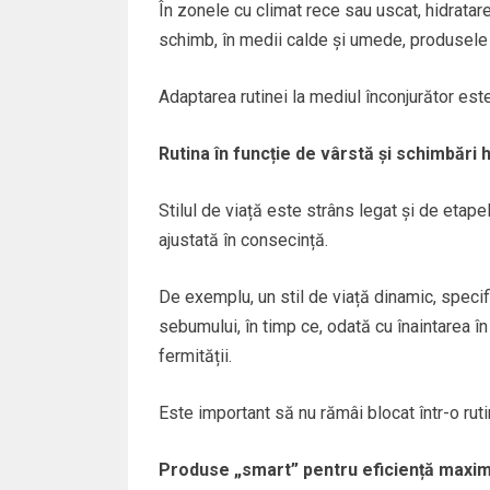
În zonele cu climat rece sau uscat, hidratarea
schimb, în medii calde și umede, produsele 
Adaptarea rutinei la mediul înconjurător est
Rutina în funcție de vârstă și schimbări
Stilul de viață este strâns legat și de etapel
ajustată în consecință.
De exemplu, un stil de viață dinamic, specifi
sebumului, în timp ce, odată cu înaintarea î
fermității.
Este important să nu rămâi blocat într-o rut
Produse „smart” pentru eficiență maxi