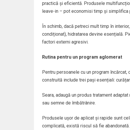
practică și eficientă. Produsele multifuncț
leave-in – pot economisi timp și simplifica 
În schimb, dacă petreci mult timp în interior,
condiționat), hidratarea devine esențială. P
factori externi agresivi.
Rutina pentru un program aglomerat
Pentru persoanele cu un program încărcat, c
construită include trei pași esențiali: curăța
Seara, adaugă un produs tratament adaptat n
sau semne de îmbătrânire.
Produsele ușor de aplicat și rapide sunt cel
complicată, există riscul să fie abandonată.