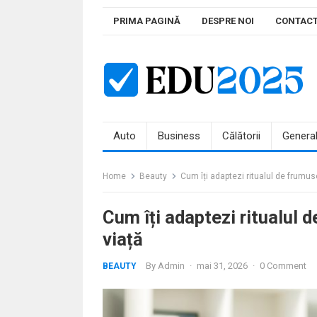
Skip
PRIMA PAGINĂ
DESPRE NOI
CONTAC
to
content
Auto
Business
Călătorii
Genera
Home
Beauty
Cum îți adaptezi ritualul de frumuse
Cum îți adaptezi ritualul d
viață
By
Admin
·
mai 31, 2026
·
0 Comment
BEAUTY