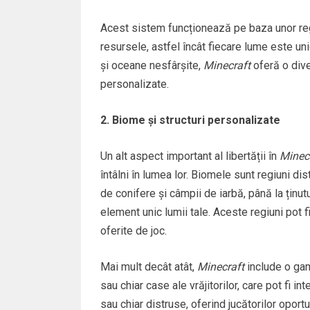
Acest sistem funcționează pe baza unor regu
resursele, astfel încât fiecare lume este uni
și oceane nesfârșite,
Minecraft
oferă o dive
personalizate.
2. Biome și structuri personalizate
Un alt aspect important al libertății în
Minec
întâlni în lumea lor. Biomele sunt regiuni dis
de conifere și câmpii de iarbă, până la ținut
element unic lumii tale. Aceste regiuni pot f
oferite de joc.
Mai mult decât atât,
Minecraft
include o gamă
sau chiar case ale vrăjitorilor, care pot fi in
sau chiar distruse, oferind jucătorilor oport