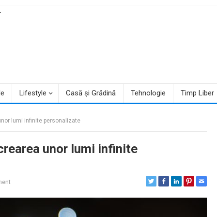
T
le
Lifestyle
Casă și Grădină
Tehnologie
Timp Liber
or lumi infinite personalizate
rearea unor lumi infinite
ent