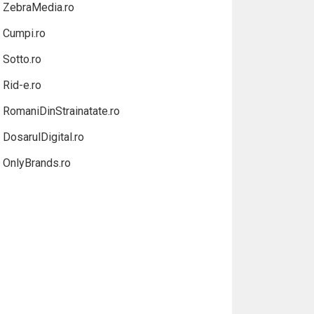
ZebraMedia.ro
Cumpi.ro
Sotto.ro
Rid-e.ro
RomaniDinStrainatate.ro
DosarulDigital.ro
OnlyBrands.ro