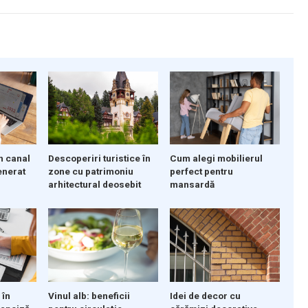
Descoperiri turistice în
n canal
Cum alegi mobilierul
zone cu patrimoniu
enerat
perfect pentru
arhitectural deosebit
mansardă
 în
Vinul alb: beneficii
Idei de decor cu