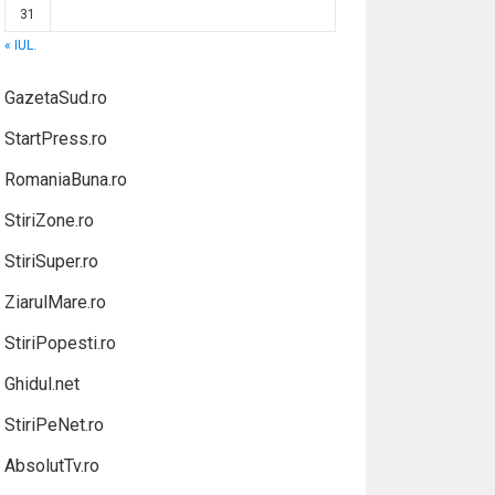
31
« IUL.
GazetaSud.ro
StartPress.ro
RomaniaBuna.ro
StiriZone.ro
StiriSuper.ro
ZiarulMare.ro
StiriPopesti.ro
Ghidul.net
StiriPeNet.ro
AbsolutTv.ro