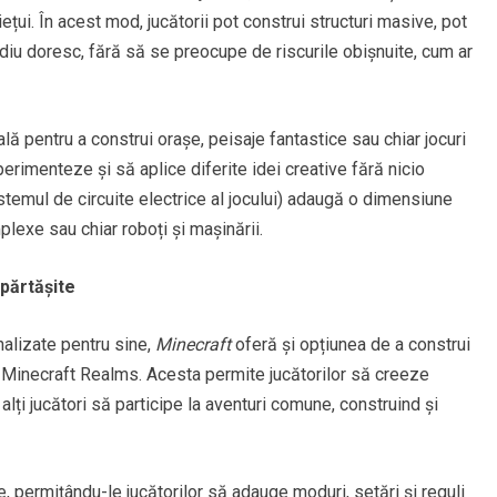
țui. În acest mod, jucătorii pot construi structuri masive, pot
diu doresc, fără să se preocupe de riscurile obișnuite, cum ar
lă pentru a construi orașe, peisaje fantastice sau chiar jocuri
erimenteze și să aplice diferite idei creative fără nicio
sistemul de circuite electrice al jocului) adaugă o dimensiune
exe sau chiar roboți și mașinării.
părtășite
nalizate pentru sine,
Minecraft
oferă și opțiunea de a construi
ui Minecraft Realms. Acesta permite jucătorilor să creeze
alți jucători să participe la aventuri comune, construind și
 permițându-le jucătorilor să adauge moduri, setări și reguli