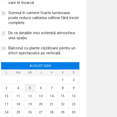
care te încarcă
Somnul în camere foarte luminoase
8
poate reduce calitatea odihnei fără treziri
complete
De ce detaliile mici schimbă atmosfera
9
unui spațiu
Balconul cu plante căzătoare pentru un
10
efect spectaculos pe verticală
AUGUST 2026
L
Ma
Mi
J
V
S
D
1
2
3
4
5
6
7
8
9
10
11
12
13
14
15
16
17
18
19
20
21
22
23
24
25
26
27
28
29
30