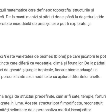
li matematice care definesc topografia, structurile și
că. De la munți masivi și păduri dese, până la deșerturi aride
rsitate incredibilă de peisaje care pot fi explorate și
raft
este varietatea de biomes (biomi) pe care jucătorii le pot
tincte care diferă ca vegetație, climă și fauna lor. De la păduri
uri de gheață și jungle tropicale, fiecare biome adaugă un
i personalizate sau modificate cu ajutorul diferitelor unelte
 largă de structuri predefinite, cum ar fi sate, temple, forturi
tegrate în lume. Aceste structuri pot fi modificate, reconstruit
unități nelimitate de a personaliza mediul înconjurător.