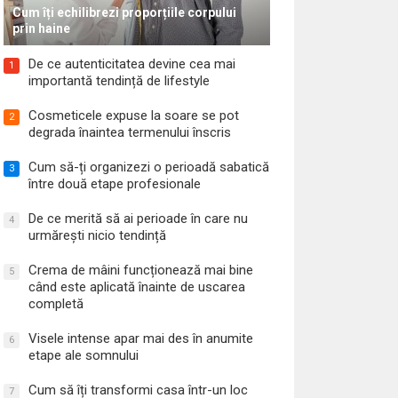
Cum îți echilibrezi proporțiile corpului
prin haine
De ce autenticitatea devine cea mai
1
importantă tendință de lifestyle
Cosmeticele expuse la soare se pot
2
degrada înaintea termenului înscris
Cum să-ți organizezi o perioadă sabatică
3
între două etape profesionale
De ce merită să ai perioade în care nu
4
urmărești nicio tendință
Crema de mâini funcționează mai bine
5
când este aplicată înainte de uscarea
completă
Visele intense apar mai des în anumite
6
etape ale somnului
Cum să îți transformi casa într-un loc
7