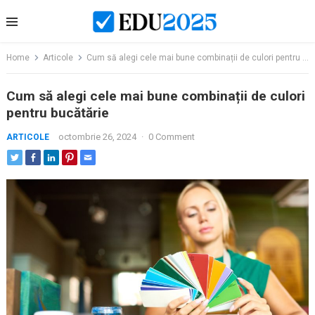
Skip
to
content
Home
Articole
Cum să alegi cele mai bune combinații de culori pentru bucătărie
Cum să alegi cele mai bune combinații de culori
pentru bucătărie
octombrie 26, 2024
·
0 Comment
ARTICOLE