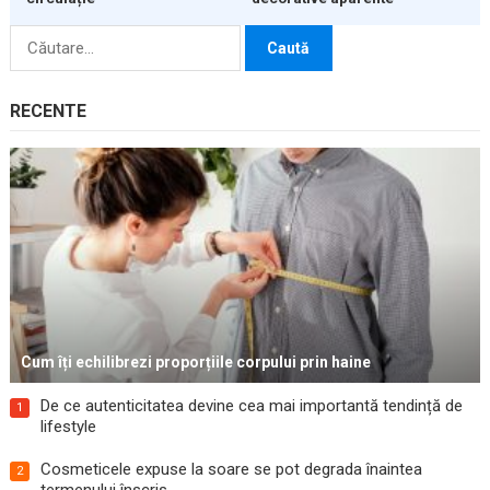
Caută
după:
RECENTE
Cum îți echilibrezi proporțiile corpului prin haine
De ce autenticitatea devine cea mai importantă tendință de
1
lifestyle
Cosmeticele expuse la soare se pot degrada înaintea
2
termenului înscris