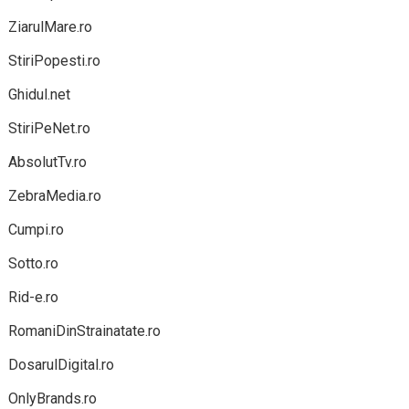
ZiarulMare.ro
StiriPopesti.ro
Ghidul.net
StiriPeNet.ro
AbsolutTv.ro
ZebraMedia.ro
Cumpi.ro
Sotto.ro
Rid-e.ro
RomaniDinStrainatate.ro
DosarulDigital.ro
OnlyBrands.ro