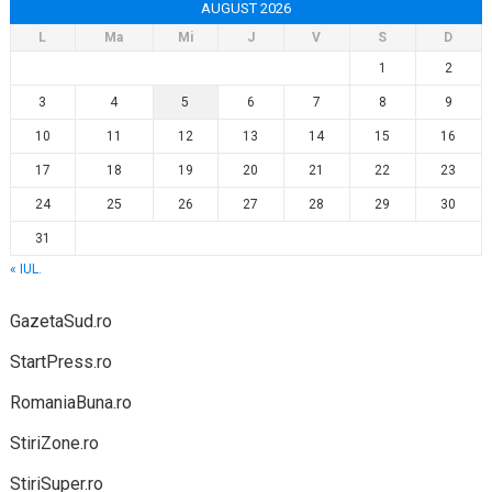
AUGUST 2026
L
Ma
Mi
J
V
S
D
1
2
3
4
5
6
7
8
9
10
11
12
13
14
15
16
17
18
19
20
21
22
23
24
25
26
27
28
29
30
31
« IUL.
GazetaSud.ro
StartPress.ro
RomaniaBuna.ro
StiriZone.ro
StiriSuper.ro