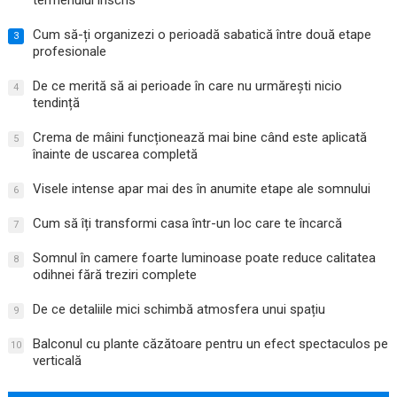
Cum să-ți organizezi o perioadă sabatică între două etape
3
profesionale
De ce merită să ai perioade în care nu urmărești nicio
4
tendință
Crema de mâini funcționează mai bine când este aplicată
5
înainte de uscarea completă
Visele intense apar mai des în anumite etape ale somnului
6
Cum să îți transformi casa într-un loc care te încarcă
7
Somnul în camere foarte luminoase poate reduce calitatea
8
odihnei fără treziri complete
De ce detaliile mici schimbă atmosfera unui spațiu
9
Balconul cu plante căzătoare pentru un efect spectaculos pe
10
verticală