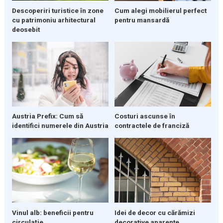
Descoperiri turistice în zone
Cum alegi mobilierul perfect
cu patrimoniu arhitectural
pentru mansardă
deosebit
Austria Prefix: Cum să
Costuri ascunse în
identifici numerele din Austria
contractele de franciză
Vinul alb: beneficii pentru
Idei de decor cu cărămizi
circulație
decorative aparente