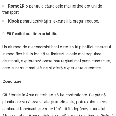
Rome2Rio
pentru a căuta cele mai ieftine opțiuni de
transport.
Klook
pentru activități și excursii la prețuri reduse.
Fii flexibil cu itinerariul tău
Un alt mod de a economisi bani este să îți planifici itinerariul
în mod flexibil. În loc să te limitezi la cele mai populare
destinații, explorează orașe sau regiuni mai puțin cunoscute,
care sunt mult mai ieftine și oferă experiențe autentice.
Concluzie
Călătoriile în Asia nu trebuie să fie costisitoare. Cu puțină
planificare și câteva strategii inteligente, poți explora acest
continent fascinant și exotic fără să îți depășești bugetul.
Alege destinații accesibile, rezervă zboruri din timp, mănâncă