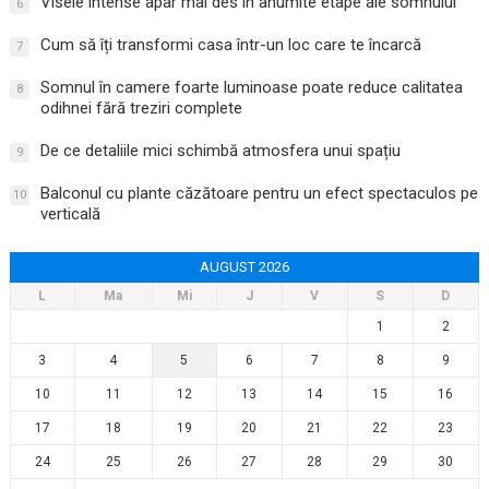
Visele intense apar mai des în anumite etape ale somnului
6
Cum să îți transformi casa într-un loc care te încarcă
7
Somnul în camere foarte luminoase poate reduce calitatea
8
odihnei fără treziri complete
De ce detaliile mici schimbă atmosfera unui spațiu
9
Balconul cu plante căzătoare pentru un efect spectaculos pe
10
verticală
AUGUST 2026
L
Ma
Mi
J
V
S
D
1
2
3
4
5
6
7
8
9
10
11
12
13
14
15
16
17
18
19
20
21
22
23
24
25
26
27
28
29
30