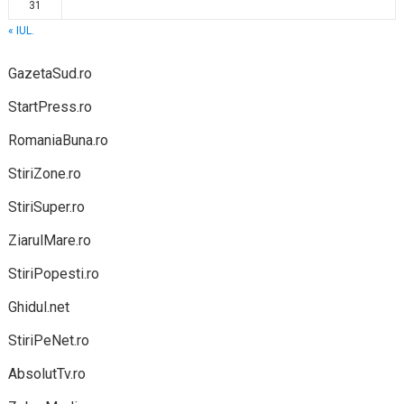
31
« IUL.
GazetaSud.ro
StartPress.ro
RomaniaBuna.ro
StiriZone.ro
StiriSuper.ro
ZiarulMare.ro
StiriPopesti.ro
Ghidul.net
StiriPeNet.ro
AbsolutTv.ro