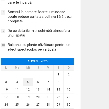
care te încarcă
Somnul în camere foarte luminoase
8
poate reduce calitatea odihnei fără treziri
complete
De ce detaliile mici schimbă atmosfera
9
unui spațiu
Balconul cu plante căzătoare pentru un
10
efect spectaculos pe verticală
AUGUST 2026
L
Ma
Mi
J
V
S
D
1
2
3
4
5
6
7
8
9
10
11
12
13
14
15
16
17
18
19
20
21
22
23
24
25
26
27
28
29
30