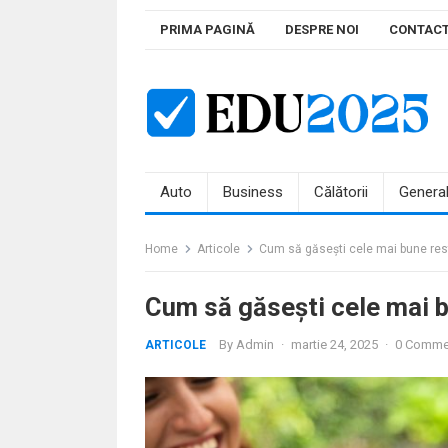
Skip
PRIMA PAGINĂ
DESPRE NOI
CONTAC
to
content
Auto
Business
Călătorii
Genera
Home
Articole
Cum să găsești cele mai bune res
Cum să găsești cele mai b
By
Admin
·
martie 24, 2025
·
0 Comme
ARTICOLE