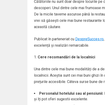
Călătoriile nu sunt doar despre locurile pe c
descoperi. Unul dintre cele mai frumoase mo
De la micile taverne ascunse până la restaur
vrei să găsești cele mai bune restaurante loc
această căutare.
Publicat în parteneriat cu
DespreSucces.ro
excelență și realizări remarcabile.
Cere recomandări de la localnici
Una dintre cele mai bune modalități de a des
localnicii. Aceștia sunt cei mai buni ghizi î
prețurile accesibile. Câteva surse bune de 
Personalul hotelului sau al pensiunii:
M
și îți pot oferi sugestii excelente.