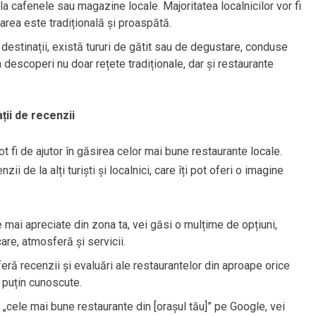
la cafenele sau magazine locale. Majoritatea localnicilor vor fi
area este tradițională și proaspătă.
destinații, există tururi de gătit sau de degustare, conduse
a descoperi nu doar rețete tradiționale, dar și restaurante
ții de recenzii
ot fi de ajutor în găsirea celor mai bune restaurante locale.
 de la alți turiști și localnici, care îți pot oferi o imagine
mai apreciate din zona ta, vei găsi o mulțime de opțiuni,
re, atmosferă și servicii.
feră recenzii și evaluări ale restaurantelor din aproape orice
i puțin cunoscute.
„cele mai bune restaurante din [orașul tău]” pe Google, vei