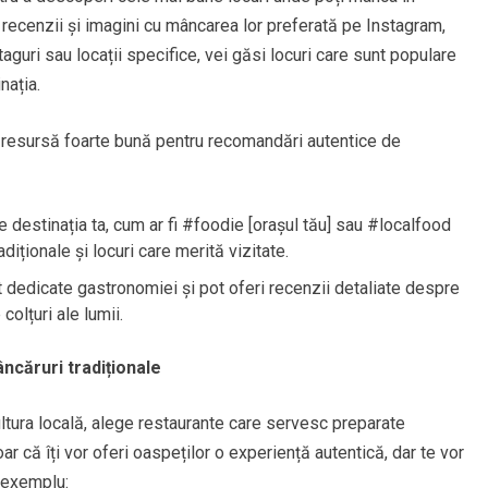
ă recenzii și imagini cu mâncarea lor preferată pe Instagram,
uri sau locații specifice, vei găsi locuri care sunt populare
nația.
 resursă foarte bună pentru recomandări autentice de
destinația ta, cum ar fi #foodie [orașul tău] sau #localfood
diționale și locuri care merită vizitate.
 dedicate gastronomiei și pot oferi recenzii detaliate despre
colțuri ale lumii.
căruri tradiționale
ltura locală, alege restaurante care servesc preparate
oar că îți vor oferi oaspeților o experiență autentică, dar te vor
e exemplu: