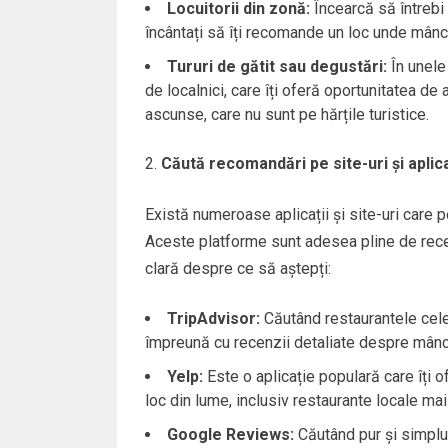
Locuitorii din zonă:
Încearcă să întrebi 
încântați să îți recomande un loc unde mânc
Tururi de gătit sau degustări:
În unele 
de localnici, care îți oferă oportunitatea de 
ascunse, care nu sunt pe hărțile turistice.
Căută recomandări pe site-uri și aplica
Există numeroase aplicații și site-uri care p
Aceste platforme sunt adesea pline de recenzii
clară despre ce să aștepți:
TripAdvisor:
Căutând restaurantele cele 
împreună cu recenzii detaliate despre mânca
Yelp:
Este o aplicație populară care îți o
loc din lume, inclusiv restaurante locale ma
Google Reviews:
Căutând pur și simplu 