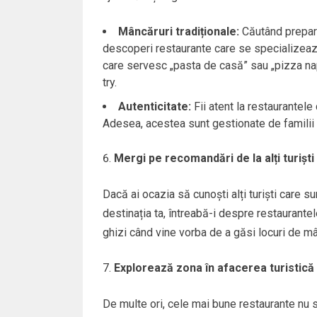
Mâncăruri tradiționale:
Căutând prepara
descoperi restaurante care se specializează 
care servesc „pasta de casă” sau „pizza nap
try.
Autenticitate:
Fii atent la restaurantele
Adesea, acestea sunt gestionate de familii c
Mergi pe recomandări de la alți turiști
Dacă ai ocazia să cunoști alți turiști care s
destinația ta, întreabă-i despre restaurantele 
ghizi când vine vorba de a găsi locuri de mâ
Explorează zona în afacerea turistică
De multe ori, cele mai bune restaurante nu su