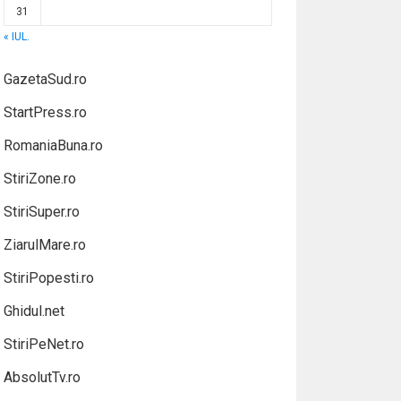
31
« IUL.
GazetaSud.ro
StartPress.ro
RomaniaBuna.ro
StiriZone.ro
StiriSuper.ro
ZiarulMare.ro
StiriPopesti.ro
Ghidul.net
StiriPeNet.ro
AbsolutTv.ro