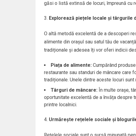
găsi o listă extinsă de locuri, împreună cu r
Explorează piețele locale și târgurile
O altă metodă excelentă de a descoperi rest
alimente din orașul sau satul tău de vacanț
tradiționale și adesea îți vor oferi indicii 
Piața de alimente:
Cumpărând produse loc
restaurante sau standuri de mâncare care fo
tradiționale. Unele dintre aceste locuri sunt
Târguri de mâncare:
În multe orașe, tâ
oportunitate excelentă de a învăța despre tr
printre localnici.
Urmărește rețelele sociale și bloguril
Rețelele sociale sunt o sursă minunată pent