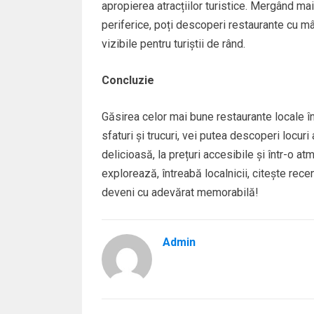
apropierea atracțiilor turistice. Mergând mai 
periferice, poți descoperi restaurante cu mâ
vizibile pentru turiștii de rând.
Concluzie
Găsirea celor mai bune restaurante locale î
sfaturi și trucuri, vei putea descoperi locur
delicioasă, la prețuri accesibile și într-o a
explorează, întreabă localnicii, citește recen
deveni cu adevărat memorabilă!
Admin