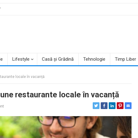
T
le
Lifestyle
Casă și Grădină
Tehnologie
Timp Liber
taurante locale în vacanță
une restaurante locale în vacanță
nt