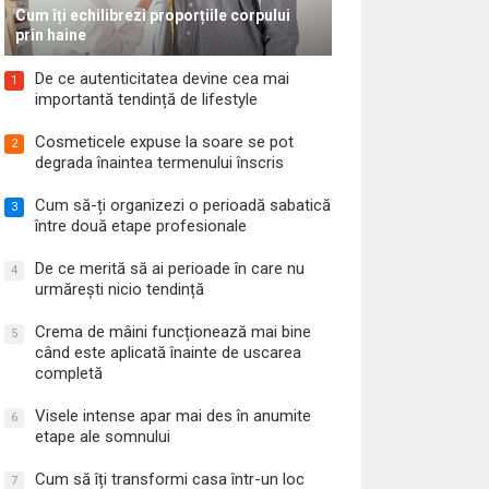
Cum îți echilibrezi proporțiile corpului
prin haine
De ce autenticitatea devine cea mai
1
importantă tendință de lifestyle
Cosmeticele expuse la soare se pot
2
degrada înaintea termenului înscris
Cum să-ți organizezi o perioadă sabatică
3
între două etape profesionale
De ce merită să ai perioade în care nu
4
urmărești nicio tendință
Crema de mâini funcționează mai bine
5
când este aplicată înainte de uscarea
completă
Visele intense apar mai des în anumite
6
etape ale somnului
Cum să îți transformi casa într-un loc
7