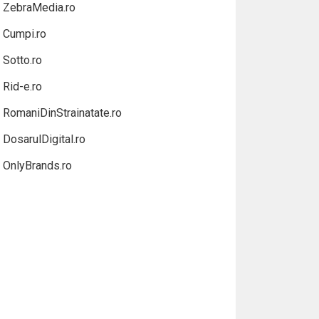
ZebraMedia.ro
Cumpi.ro
Sotto.ro
Rid-e.ro
RomaniDinStrainatate.ro
DosarulDigital.ro
OnlyBrands.ro