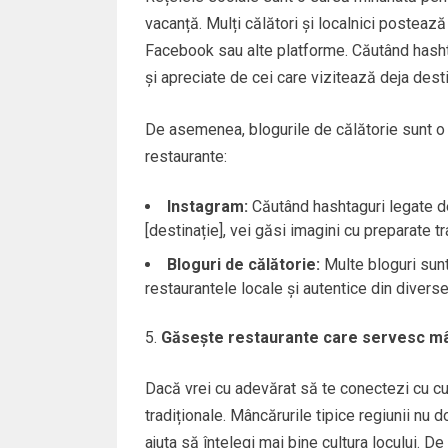
vacanță. Mulți călători și localnici posteaz
Facebook sau alte platforme. Căutând hashtag
și apreciate de cei care vizitează deja desti
De asemenea, blogurile de călătorie sunt o
restaurante:
Instagram:
Căutând hashtaguri legate de 
[destinație], vei găsi imagini cu preparate tra
Bloguri de călătorie:
Multe bloguri sunt
restaurantele locale și autentice din diverse 
Găsește restaurante care servesc mân
Dacă vrei cu adevărat să te conectezi cu cu
tradiționale. Mâncărurile tipice regiunii nu d
ajuta să înțelegi mai bine cultura locului. D