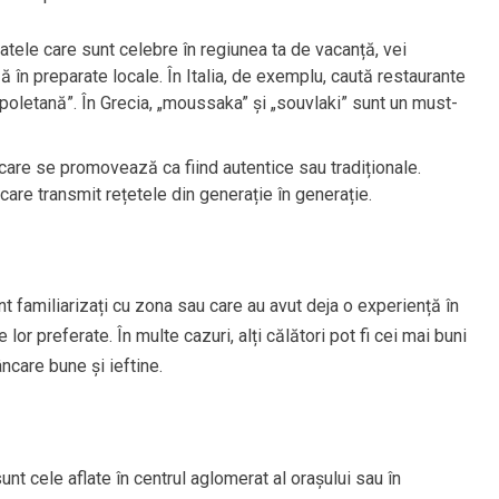
tele care sunt celebre în regiunea ta de vacanță, vei
în preparate locale. În Italia, de exemplu, caută restaurante
oletană”. În Grecia, „moussaka” și „souvlaki” sunt un must-
 care se promovează ca fiind autentice sau tradiționale.
are transmit rețetele din generație în generație.
unt familiarizați cu zona sau care au avut deja o experiență în
lor preferate. În multe cazuri, alți călători pot fi cei mai buni
ncare bune și ieftine.
nt cele aflate în centrul aglomerat al orașului sau în