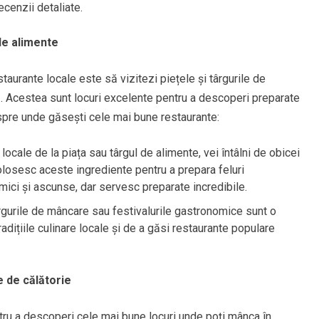
ecenzii detaliate.
 de alimente
aurante locale este să vizitezi piețele și târgurile de
ă. Acestea sunt locuri excelente pentru a descoperi preparate
despre unde găsești cele mai bune restaurante:
ale de la piața sau târgul de alimente, vei întâlni de obicei
losesc aceste ingrediente pentru a prepara feluri
 mici și ascunse, dar servesc preparate incredibile.
rgurile de mâncare sau festivalurile gastronomice sunt o
adițiile culinare locale și de a găsi restaurante populare
e de călătorie
ru a descoperi cele mai bune locuri unde poți mânca în