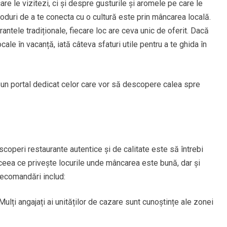
are le vizitezi, ci și despre gusturile și aromele pe care le
duri de a te conecta cu o cultură este prin mâncarea locală.
antele tradiționale, fiecare loc are ceva unic de oferit. Dacă
ale în vacanță, iată câteva sfaturi utile pentru a te ghida în
, un portal dedicat celor care vor să descopere calea spre
coperi restaurante autentice și de calitate este să întrebi
n ceea ce privește locurile unde mâncarea este bună, dar și
recomandări includ:
ulți angajați ai unităților de cazare sunt cunoștințe ale zonei