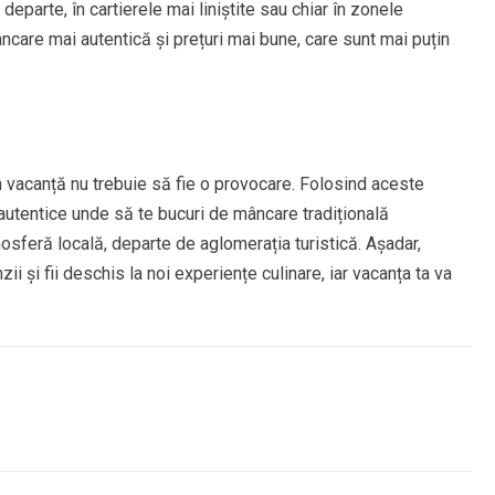
departe, în cartierele mai liniștite sau chiar în zonele
ncare mai autentică și prețuri mai bune, care sunt mai puțin
n vacanță nu trebuie să fie o provocare. Folosind aceste
i autentice unde să te bucuri de mâncare tradițională
tmosferă locală, departe de aglomerația turistică. Așadar,
zii și fii deschis la noi experiențe culinare, iar vacanța ta va