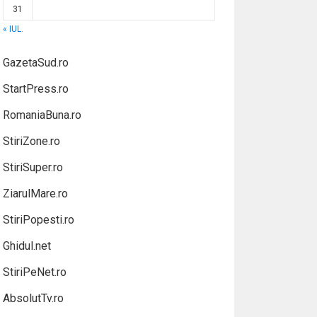
31
« IUL.
GazetaSud.ro
StartPress.ro
RomaniaBuna.ro
StiriZone.ro
StiriSuper.ro
ZiarulMare.ro
StiriPopesti.ro
Ghidul.net
StiriPeNet.ro
AbsolutTv.ro