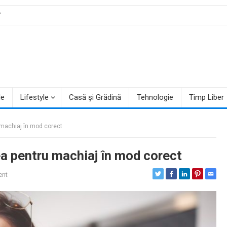
T
le
Lifestyle
Casă și Grădină
Tehnologie
Timp Liber
u machiaj în mod corect
ea pentru machiaj în mod corect
nt