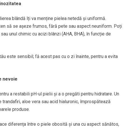
inozitatea
erea blândă îți va menține pielea netedă și uniformă.
 ten să se așeze frumos, fără pete sau aspect neuniform. Poți
 sau unul chimic cu acizi blânzi (AHA, BHA), în funcție de
ău este sensibil; fă acest pas cu o zi înainte, pentru a evita
re nevoie
tru a restabili pH-ul pielii și a o pregăti pentru hidratare. Un
 trandafiri, aloe vera sau acid hialuronic, împrospătează
toarele produse.
ce diferența între o piele obosită și una cu aspect sănătos,