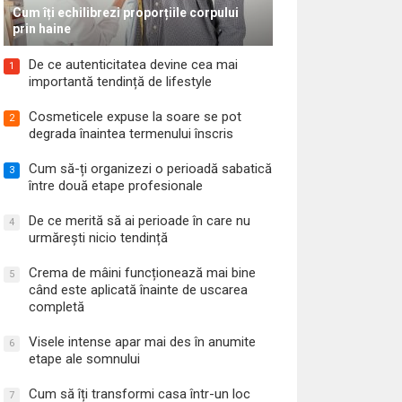
Cum îți echilibrezi proporțiile corpului
prin haine
De ce autenticitatea devine cea mai
1
importantă tendință de lifestyle
Cosmeticele expuse la soare se pot
2
degrada înaintea termenului înscris
Cum să-ți organizezi o perioadă sabatică
3
între două etape profesionale
De ce merită să ai perioade în care nu
4
urmărești nicio tendință
Crema de mâini funcționează mai bine
5
când este aplicată înainte de uscarea
completă
Visele intense apar mai des în anumite
6
etape ale somnului
Cum să îți transformi casa într-un loc
7