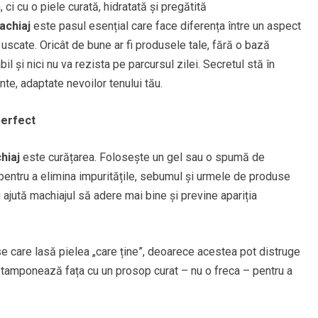
 ci cu o piele curată, hidratată și pregătită
achiaj
este pasul esențial care face diferența între un aspect
 uscate. Oricât de bune ar fi produsele tale, fără o bază
il și nici nu va rezista pe parcursul zilei. Secretul stă în
te, adaptate nevoilor tenului tău.
perfect
hiaj
este curățarea. Folosește un gel sau o spumă de
, pentru a elimina impuritățile, sebumul și urmele de produse
 ajută machiajul să adere mai bine și previne apariția
e care lasă pielea „care ține”, deoarece acestea pot distruge
, tamponează fața cu un prosop curat – nu o freca – pentru a