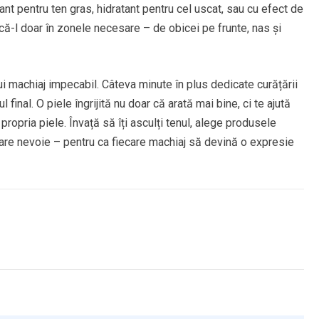
ant pentru ten gras, hidratant pentru cel uscat, sau cu efect de
că-l doar în zonele necesare – de obicei pe frunte, nas și
ui machiaj impecabil. Câteva minute în plus dedicate curățării
 final. O piele îngrijită nu doar că arată mai bine, ci te ajută
propria piele. Învață să îți asculți tenul, alege produsele
e are nevoie – pentru ca fiecare machiaj să devină o expresie