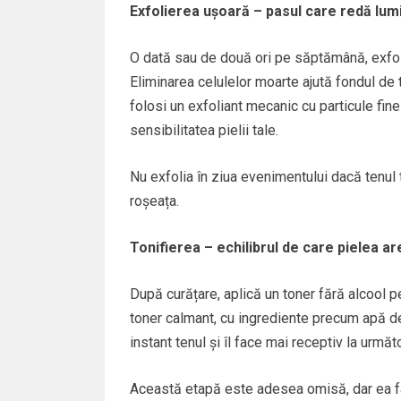
Exfolierea ușoară – pasul care redă lum
O dată sau de două ori pe săptămână, exfoli
Eliminarea celulelor moarte ajută fondul de
folosi un exfoliant mecanic cu particule fine
sensibilitatea pielii tale.
Nu exfolia în ziua evenimentului dacă tenul t
roșeața.
Tonifierea – echilibrul de care pielea a
După curățare, aplică un toner fără alcool pen
toner calmant, cu ingrediente precum apă de
instant tenul și îl face mai receptiv la urmă
Această etapă este adesea omisă, dar ea fa