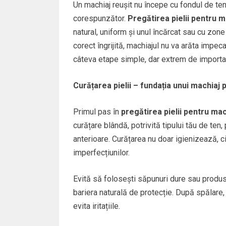
Un machiaj reușit nu începe cu fondul de ten,
corespunzător.
Pregătirea pielii pentru m
natural, uniform și unul încărcat sau cu zone
corect îngrijită, machiajul nu va arăta impecab
câteva etape simple, dar extrem de importan
Curățarea pielii – fundația unui machiaj 
Primul pas în
pregătirea pielii pentru mac
curățare blândă, potrivită tipului tău de ten
anterioare. Curățarea nu doar igienizează, ci
imperfecțiunilor.
Evită să folosești săpunuri dure sau produs
bariera naturală de protecție. După spălare
evita iritațiile.