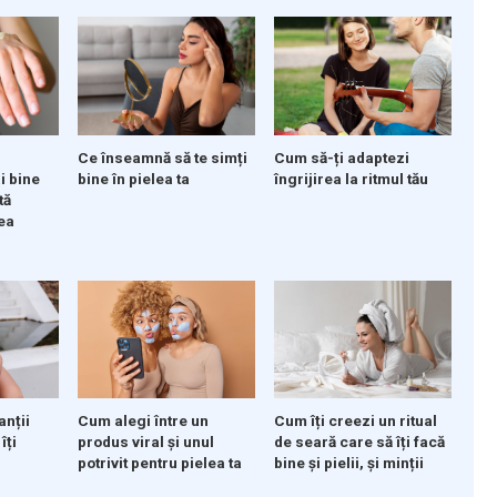
Ce înseamnă să te simți
Cum să-ți adaptezi
i bine
bine în pielea ta
îngrijirea la ritmul tău
tă
ea
anții
Cum alegi între un
Cum îți creezi un ritual
îți
produs viral și unul
de seară care să îți facă
potrivit pentru pielea ta
bine și pielii, și minții