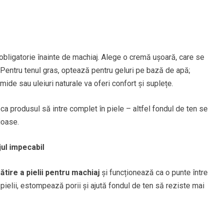
e obligatorie înainte de machiaj. Alege o cremă ușoară, care se
 Pentru tenul gras, optează pentru geluri pe bază de apă;
ide sau uleiuri naturale va oferi confort și suplețe.
a produsul să intre complet în piele – altfel fondul de ten se
ioase.
ul impecabil
ătire a pielii pentru machiaj
și funcționează ca o punte între
a pielii, estompează porii și ajută fondul de ten să reziste mai