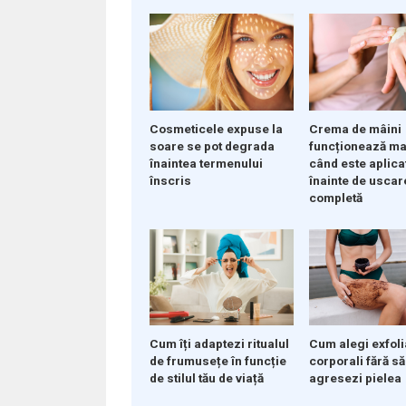
Crema de mâini
Cosmeticele expuse la
funcționează ma
soare se pot degrada
când este aplica
înaintea termenului
înainte de uscar
înscris
completă
Cum îți adaptezi ritualul
Cum alegi exfoli
de frumusețe în funcție
corporali fără să 
de stilul tău de viață
agresezi pielea