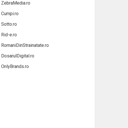
ZebraMedia.ro
Cumpi.ro
Sotto.ro
Rid-e.ro
RomaniDinStrainatate.ro
DosarulDigital.ro
OnlyBrands.ro