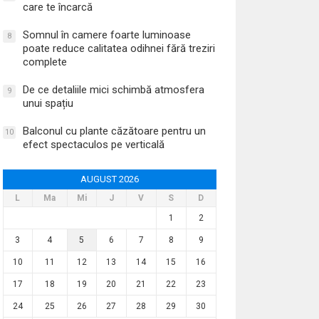
care te încarcă
Somnul în camere foarte luminoase
8
poate reduce calitatea odihnei fără treziri
complete
De ce detaliile mici schimbă atmosfera
9
unui spațiu
Balconul cu plante căzătoare pentru un
10
efect spectaculos pe verticală
AUGUST 2026
L
Ma
Mi
J
V
S
D
1
2
3
4
5
6
7
8
9
10
11
12
13
14
15
16
17
18
19
20
21
22
23
24
25
26
27
28
29
30