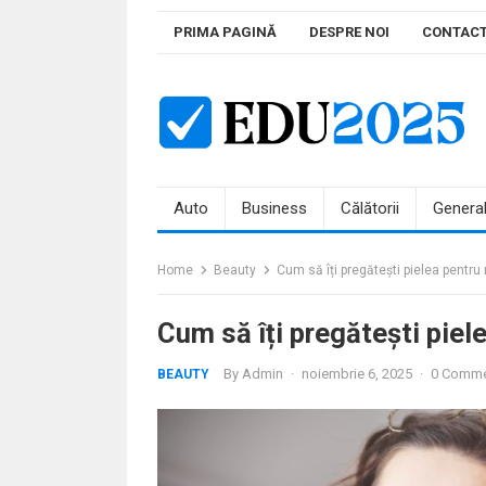
Skip
PRIMA PAGINĂ
DESPRE NOI
CONTAC
to
content
Auto
Business
Călătorii
Genera
Home
Beauty
Cum să îți pregătești pielea pentr
Cum să îți pregătești piel
By
Admin
·
noiembrie 6, 2025
·
0 Comme
BEAUTY