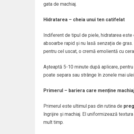
gata de machiaj.
Hidratarea – cheia unui ten catifelat
Indiferent de tipul de piele, hidratarea est
absoarbe rapid și nu lasă senzația de gras.
pentru cel uscat, o cremă emolientă cu ceram
Așteaptă 5-10 minute după aplicare, pentru c
poate separa sau strânge în zonele mai ule
Primerul – bariera care menține machiaj
Primerul este ultimul pas din rutina de
preg
îngrijire și machiaj. El uniformizează textur
mult timp.