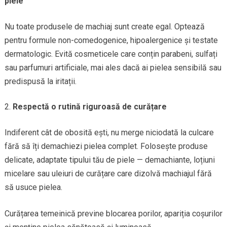
piele
Nu toate produsele de machiaj sunt create egal. Optează
pentru formule non-comedogenice, hipoalergenice și testate
dermatologic. Evită cosmeticele care conțin parabeni, sulfați
sau parfumuri artificiale, mai ales dacă ai pielea sensibilă sau
predispusă la iritații.
Respectă o rutină riguroasă de curățare
Indiferent cât de obosită ești, nu merge niciodată la culcare
fără să îți demachiezi pielea complet. Folosește produse
delicate, adaptate tipului tău de piele — demachiante, loțiuni
micelare sau uleiuri de curățare care dizolvă machiajul fără
să usuce pielea.
Curățarea temeinică previne blocarea porilor, apariția coșurilor