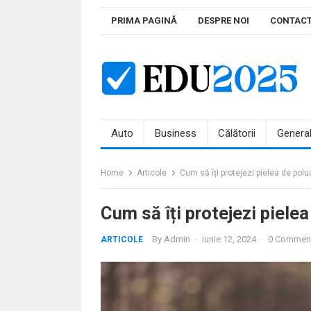
Skip
PRIMA PAGINĂ
DESPRE NOI
CONTAC
to
content
Auto
Business
Călătorii
Genera
Home
Articole
Cum să îți protejezi pielea de polu
Cum să îți protejezi pielea
By
Admin
·
iunie 12, 2024
·
0 Commen
ARTICOLE