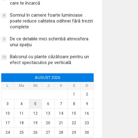
care te încarcă
Somnul în camere foarte luminoase
8
poate reduce calitatea odihnei fără treziri
complete
De ce detaliile mici schimbă atmosfera
9
unui spațiu
Balconul cu plante căzătoare pentru un
10
efect spectaculos pe verticală
AUGUST 2026
L
Ma
Mi
J
V
S
D
1
2
3
4
5
6
7
8
9
10
11
12
13
14
15
16
17
18
19
20
21
22
23
24
25
26
27
28
29
30