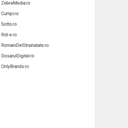
ZebraMedia.ro
Cumpi.ro
Sotto.ro
Rid-e.ro
RomaniDinStrainatate.ro
DosarulDigital.ro
OnlyBrands.ro