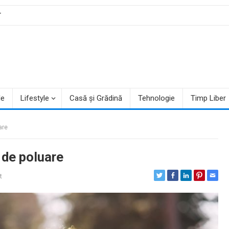
T
le
Lifestyle
Casă și Grădină
Tehnologie
Timp Liber
are
 de poluare
t