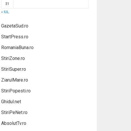
31
« IUL.
GazetaSud.ro
StartPress.ro
RomaniaBuna.ro
StiriZone.ro
StiriSuper.ro
ZiarulMare.ro
StiriPopesti.ro
Ghidul.net
StiriPeNet.ro
AbsolutTv.ro