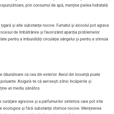
orespunzătoare, prin consumul de apă, menține pielea hidratată
țigară și alte substanțe nocive. Fumatul și alcoolul pot agrava
procesul de îmbătrânire și favorizând apariția problemelor
late pentru a îmbunătăți circulația sângelui și pentru a stimula
 de dăunătoare ca cea din exterior. Aerul din locuință poate
e poluante. Asigură-te că aerisești zilnic încăperile și
nține un mediu sănătos.
curățare agresive și a parfumurilor sintetice care pot irita
e ecologice și fără substanțe chimice nocive. Menținerea