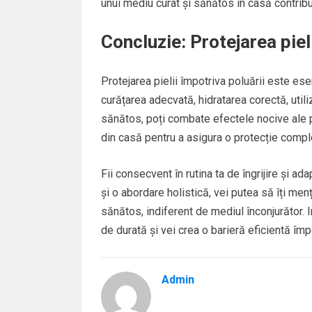
unui mediu curat și sănătos în casă contribuie
Concluzie: Protejarea piel
Protejarea pielii împotriva poluării este es
curățarea adecvată, hidratarea corectă, utili
sănătos, poți combate efectele nocive ale pol
din casă pentru a asigura o protecție compl
Fii consecvent în rutina ta de îngrijire și ad
și o abordare holistică, vei putea să îți menț
sănătos, indiferent de mediul înconjurător. Inv
de durată și vei crea o barieră eficientă împo
Admin