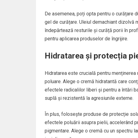
De asemenea, poți opta pentru o curățare du
gel de curățare. Uleiul demachiant dizolvă ma
îndepărtează resturile și curăță porii în pr
pentru aplicarea produselor de îngrijire.
Hidratarea și protecția pie
Hidratarea este crucială pentru menținerea u
poluare. Alege o cremă hidratantă care conți
efectele radicalilor liberi și pentru a întări
suplă și rezistentă la agresiunile externe.
În plus, folosește produse de protecție solar
efectele poluării asupra pielii, accelerând p
pigmentare. Alege o cremă cu un spectru larg