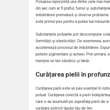
Poluarea reprezintă una dintre cele mai mari
din aer, cum ar fi praful, fumul și substanțel
îmbătrânire prematură și diverse probleme d
este primul pas pentru a putea lua măsurile
Substanțele poluante pot descompune colage
fermității și elasticității. De asemenea, ace
accelerează procesul de îmbătrânire. Expune
petelor pigmentare și acneei. Prin urmare, e
menține un ten sănătos și tânăr.
Curățarea pielii în profun
Curățarea pielii este un pas esențial în rutin
poluat. Curățarea corectă a pielii îndepărte
care s-au acumulat pe suprafața pielii de-a 
curățare potrivit tipului tău de ten.