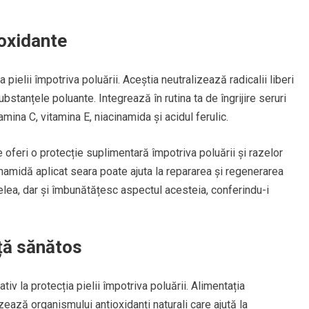
ioxidante
a pielii împotriva poluării. Aceștia neutralizează radicalii liberi
bstanțele poluante. Integrează în rutina ta de îngrijire seruri
amina C, vitamina E, niacinamida și acidul ferulic.
 oferi o protecție suplimentară împotriva poluării și razelor
inamidă aplicat seara poate ajuta la repararea și regenerarea
ielea, dar și îmbunătățesc aspectul acesteia, conferindu-i
ață sănătos
iv la protecția pielii împotriva poluării. Alimentația
izează organismului antioxidanți naturali care ajută la