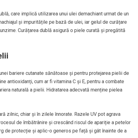
blă, care implică utilizarea unui ulei demachiant urmat de un
chiajul și impuritățile pe bază de ulei, iar gelul de curățare
ofunzime. Curățarea dublă asigură o piele curată și pregătită
lii
nei bariere cutanate sănătoase și pentru protejarea pielii de
ne antioxidanți, cum ar fi vitamina C și E, pentru a combate
 bariera naturală a pielii. Hidratarea adecvată menține pielea
ă zilnic, chiar și în zilele înnorate. Razele UV pot agrava
rocesul de îmbătrânire și crescând riscul de apariție a petelor
 de protecție și aplic-o generos pe față și gât înainte de a