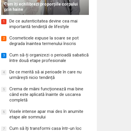
Cum îți echilibrezi proporțiile corpului
prin haine
De ce autenticitatea devine cea mai
1
importantă tendință de lifestyle
Cosmeticele expuse la soare se pot
2
degrada înaintea termenului înscris
Cum să-ți organizezi o perioadă sabatică
3
între două etape profesionale
De ce merită să ai perioade în care nu
4
urmărești nicio tendință
Crema de mâini funcționează mai bine
5
când este aplicată înainte de uscarea
completă
Visele intense apar mai des în anumite
6
etape ale somnului
Cum să îți transformi casa într-un loc
7