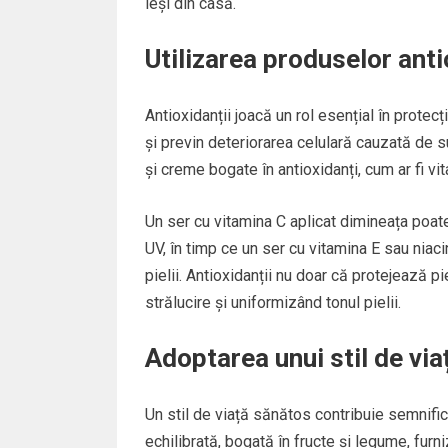
ieși din casă.
Utilizarea produselor ant
Antioxidanții joacă un rol esențial în protecți
și previn deteriorarea celulară cauzată de su
și creme bogate în antioxidanți, cum ar fi vit
Un ser cu vitamina C aplicat dimineața poate
UV, în timp ce un ser cu vitamina E sau niac
pielii. Antioxidanții nu doar că protejează p
strălucire și uniformizând tonul pielii.
Adoptarea unui stil de vi
Un stil de viață sănătos contribuie semnificat
echilibrată, bogată în fructe și legume, furn