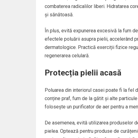
combaterea radicalilor liberi. Hidratarea c
și sănătoasă.
În plus, evită expunerea excesivă la fum de 
efectele poluării asupra pielii, accelerând 
dermatologice. Practică exerciții fizice regu
regenerarea celulară.
Protecția pielii acasă
Poluarea din interiorul casei poate fi la fel
conține praf, fum de la gătit și alte particul
folosește un purificator de aer pentru a me
De asemenea, evită utilizarea produselor de 
pielea. Optează pentru produse de curățeni