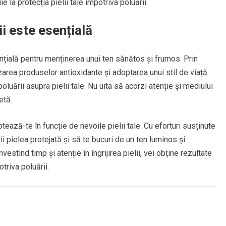
 la protecția pielii tale împotriva poluării.
ii este esențială
ențială pentru menținerea unui ten sănătos și frumos. Prin
zarea produselor antioxidante și adoptarea unui stil de viață
uării asupra pielii tale. Nu uita să acorzi atenție și mediului
etă.
aptează-te în funcție de nevoile pielii tale. Cu eforturi susținute
ii pielea protejată și să te bucuri de un ten luminos și
estind timp și atenție în îngrijirea pielii, vei obține rezultate
triva poluării.