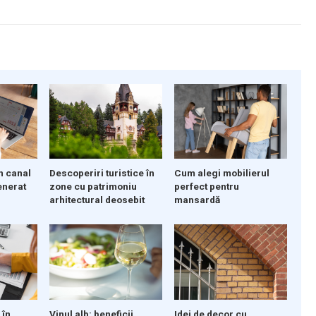
Descoperiri turistice în
n canal
Cum alegi mobilierul
zone cu patrimoniu
enerat
perfect pentru
arhitectural deosebit
mansardă
 în
Vinul alb: beneficii
Idei de decor cu