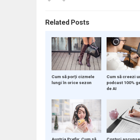
Related Posts
Cum să porți cizmele
Cum să creezi u
lungi în orice sezon
podcast 100% g
de AI
Austria Prefix: Cum să
Costuri ascunse