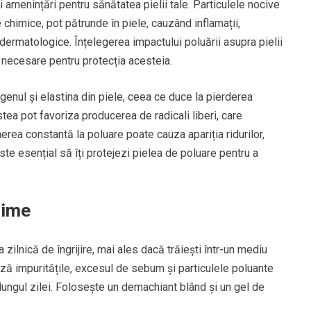
 amenințări pentru sănătatea pielii tale. Particulele nocive
e chimice, pot pătrunde în piele, cauzând inflamații,
ermatologice. Înțelegerea impactului poluării asupra pielii
 necesare pentru protecția acesteia.
nul și elastina din piele, ceea ce duce la pierderea
stea pot favoriza producerea de radicali liberi, care
rea constantă la poluare poate cauza apariția ridurilor,
ste esențial să îți protejezi pielea de poluare pentru a
zime
a zilnică de îngrijire, mai ales dacă trăiești într-un mediu
ază impuritățile, excesul de sebum și particulele poluante
lungul zilei. Folosește un demachiant blând și un gel de