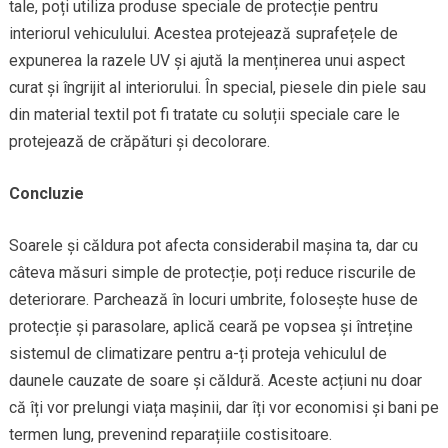
tale, poți utiliza produse speciale de protecție pentru
interiorul vehiculului. Acestea protejează suprafețele de
expunerea la razele UV și ajută la menținerea unui aspect
curat și îngrijit al interiorului. În special, piesele din piele sau
din material textil pot fi tratate cu soluții speciale care le
protejează de crăpături și decolorare.
Concluzie
Soarele și căldura pot afecta considerabil mașina ta, dar cu
câteva măsuri simple de protecție, poți reduce riscurile de
deteriorare. Parchează în locuri umbrite, folosește huse de
protecție și parasolare, aplică ceară pe vopsea și întreține
sistemul de climatizare pentru a-ți proteja vehiculul de
daunele cauzate de soare și căldură. Aceste acțiuni nu doar
că îți vor prelungi viața mașinii, dar îți vor economisi și bani pe
termen lung, prevenind reparațiile costisitoare.