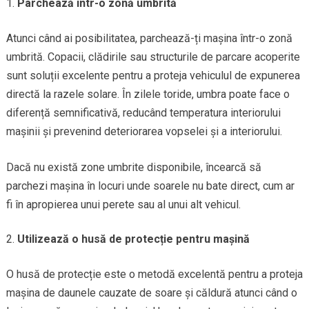
Parchează într-o zonă umbrită
Atunci când ai posibilitatea, parchează-ți mașina într-o zonă
umbrită. Copacii, clădirile sau structurile de parcare acoperite
sunt soluții excelente pentru a proteja vehiculul de expunerea
directă la razele solare. În zilele toride, umbra poate face o
diferență semnificativă, reducând temperatura interiorului
mașinii și prevenind deteriorarea vopselei și a interiorului.
Dacă nu există zone umbrite disponibile, încearcă să
parchezi mașina în locuri unde soarele nu bate direct, cum ar
fi în apropierea unui perete sau al unui alt vehicul.
Utilizează o husă de protecție pentru mașină
O husă de protecție este o metodă excelentă pentru a proteja
mașina de daunele cauzate de soare și căldură atunci când o