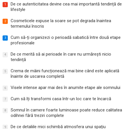
De ce autenticitatea devine cea mai importantă tendință de
1
lifestyle
Cosmeticele expuse la soare se pot degrada înaintea
2
termenului înscris
Cum să-ți organizezi o perioadă sabatică între două etape
3
profesionale
De ce merită să ai perioade în care nu urmărești nicio
4
tendință
Crema de mâini funcționează mai bine când este aplicată
5
înainte de uscarea completă
Visele intense apar mai des în anumite etape ale somnului
6
Cum să îți transformi casa într-un loc care te încarcă
7
Somnul în camere foarte luminoase poate reduce calitatea
8
odihnei fără treziri complete
De ce detaliile mici schimbă atmosfera unui spațiu
9