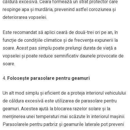
căldură excesivă. Ceara formează un strat protector care
respinge apa și murdăria, prevenind astfel coroziunea și
deteriorarea vopselei.
Este recomandat să aplici ceară de două-trei ori pe an, în
funcție de condițiile climatice și de frecvența expunerii la
soare. Acest pas simplu poate prelungi durata de viață a
vopselei și poate reduce semnificativ daunele provocate de
soare.
Folosește parasolare pentru geamuri
Un alt mod simplu și eficient de a proteja interiorul vehiculului
de căldura excesivă este utilizarea de parasolare pentru
geamuri. Acestea ajută la blocarea razelor solare și la
menținerea unei temperaturi mai scăzute în interiorul mașinii.
Parasolarele pentru parbriz și geamurile laterale pot preveni