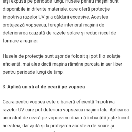
lași expusă pe perioade lungi. Husele pentru mașini sunt
disponibile în diferite materiale, care oferă protecție
împotriva razelor UV și a căldurii excesive. Acestea
protejează vopseaua, ferește interiorul mașinii de
deteriorarea cauzată de razele solare și reduc riscul de
formare a ruginei.
Husele de protecție sunt ușor de folosit și pot fi o soluție
eficientă, mai ales dacă mașina rămâne parcata în aer liber
pentru perioade lungi de timp.
Aplică un strat de ceară pe vopsea
Ceara pentru vopsea este o barieră eficientă împotriva
razelor UV care pot deteriora vopseaua mașinii tale. Aplicarea
unui strat de ceară pe vopsea nu doar că îmbunătățește luciul
acesteia, dar ajută și la protejarea acesteia de soare și