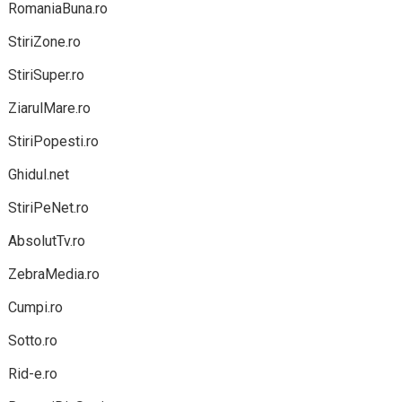
RomaniaBuna.ro
StiriZone.ro
StiriSuper.ro
ZiarulMare.ro
StiriPopesti.ro
Ghidul.net
StiriPeNet.ro
AbsolutTv.ro
ZebraMedia.ro
Cumpi.ro
Sotto.ro
Rid-e.ro