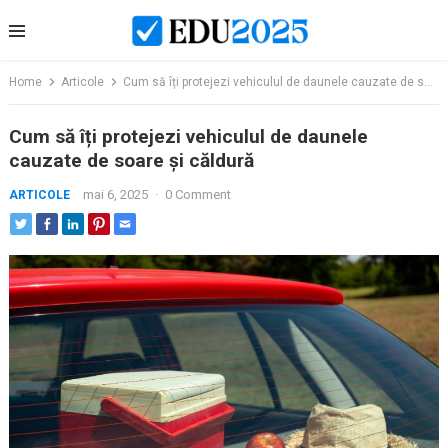
Skip
to
content
Home
Articole
Cum să îți protejezi vehiculul de daunele cauzate de soare și căldură
Cum să îți protejezi vehiculul de daunele
cauzate de soare și căldură
mai 6, 2025
·
0 Comment
ARTICOLE