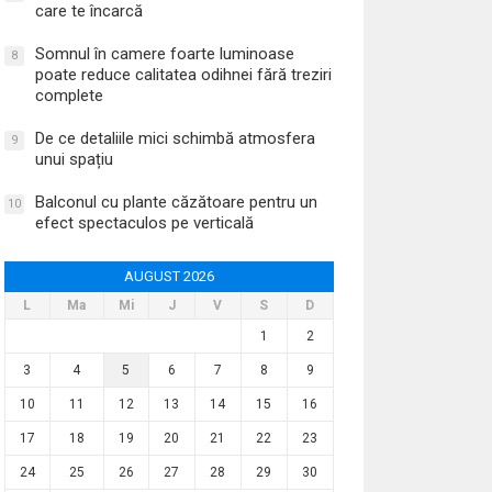
care te încarcă
Somnul în camere foarte luminoase
8
poate reduce calitatea odihnei fără treziri
complete
De ce detaliile mici schimbă atmosfera
9
unui spațiu
Balconul cu plante căzătoare pentru un
10
efect spectaculos pe verticală
AUGUST 2026
L
Ma
Mi
J
V
S
D
1
2
3
4
5
6
7
8
9
10
11
12
13
14
15
16
17
18
19
20
21
22
23
24
25
26
27
28
29
30