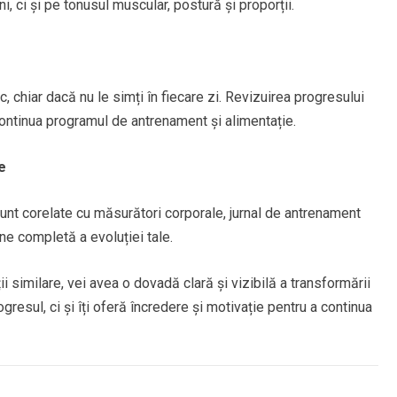
, ci și pe tonusul muscular, postură și proporții.
c, chiar dacă nu le simți în fiecare zi. Revizuirea progresului
continua programul de antrenament și alimentație.
e
sunt corelate cu măsurători corporale, jurnal de antrenament
ne completă a evoluției tale.
ții similare, vei avea o dovadă clară și vizibilă a transformării
gresul, ci și îți oferă încredere și motivație pentru a continua