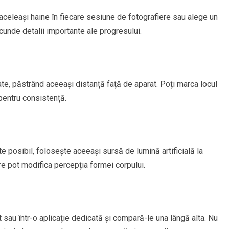
aceleași haine în fiecare sesiune de fotografiere sau alege un
cunde detalii importante ale progresului.
pate, păstrând aceeași distanță față de aparat. Poți marca locul
pentru consistență.
e posibil, folosește aceeași sursă de lumină artificială la
re pot modifica percepția formei corpului.
t sau într-o aplicație dedicată și compară-le una lângă alta. Nu