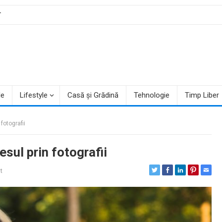
T
le
Lifestyle
Casă și Grădină
Tehnologie
Timp Liber
fotografii
esul prin fotografii
t