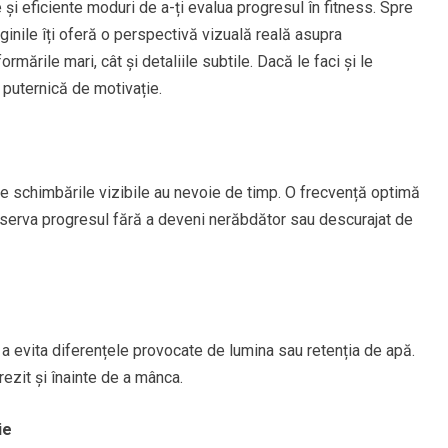
 și eficiente moduri de a-ți evalua progresul în fitness. Spre
inile îți oferă o perspectivă vizuală reală asupra
rmările mari, cât și detaliile subtile. Dacă le faci și le
puternică de motivație.
e schimbările vizibile au nevoie de timp. O frecvență optimă
bserva progresul fără a deveni nerăbdător sau descurajat de
 a evita diferențele provocate de lumina sau retenția de apă.
rezit și înainte de a mânca.
ie