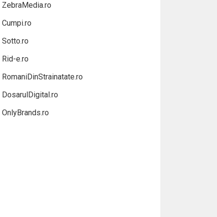
ZebraMedia.ro
Cumpi.ro
Sotto.ro
Rid-e.ro
RomaniDinStrainatate.ro
DosarulDigital.ro
OnlyBrands.ro