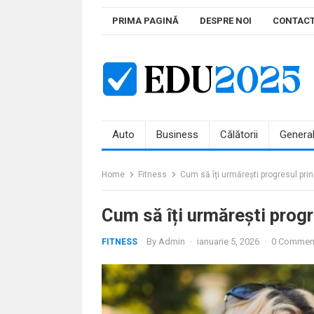
Skip
PRIMA PAGINĂ
DESPRE NOI
CONTAC
to
content
Auto
Business
Călătorii
Genera
Home
Fitness
Cum să îți urmărești progresul prin 
Cum să îți urmărești progr
By
Admin
·
ianuarie 5, 2026
·
0 Commen
FITNESS