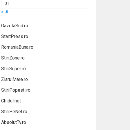
31
« IUL.
GazetaSud.ro
StartPress.ro
RomaniaBuna.ro
StiriZone.ro
StiriSuper.ro
ZiarulMare.ro
StiriPopesti.ro
Ghidul.net
StiriPeNet.ro
AbsolutTv.ro