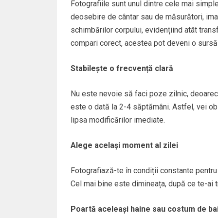
Fotografiile sunt unul dintre cele mai simple
deosebire de cântar sau de măsurători, imag
schimbărilor corpului, evidențiind atât transfo
compari corect, acestea pot deveni o sursă 
Stabilește o frecvență clară
Nu este nevoie să faci poze zilnic, deoarec
este o dată la 2-4 săptămâni. Astfel, vei o
lipsa modificărilor imediate.
Alege același moment al zilei
Fotografiază-te în condiții constante pentru
Cel mai bine este dimineața, după ce te-ai t
Poartă aceleași haine sau costum de ba