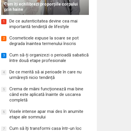
Cum îți echilibrezi proporțiile corpului
prin haine
De ce autenticitatea devine cea mai
1
importantă tendință de lifestyle
Cosmeticele expuse la soare se pot
2
degrada înaintea termenului înscris
Cum să-ți organizezi o perioadă sabatică
3
între două etape profesionale
De ce merită să ai perioade în care nu
4
urmărești nicio tendință
Crema de mâini funcționează mai bine
5
când este aplicată înainte de uscarea
completă
Visele intense apar mai des în anumite
6
etape ale somnului
Cum să îți transformi casa într-un loc
7