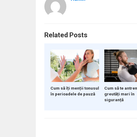
Related Posts
Cum să îți menții tonusul
Cum să te antre
în perioadele de pauză
greutăți mari în
siguranță