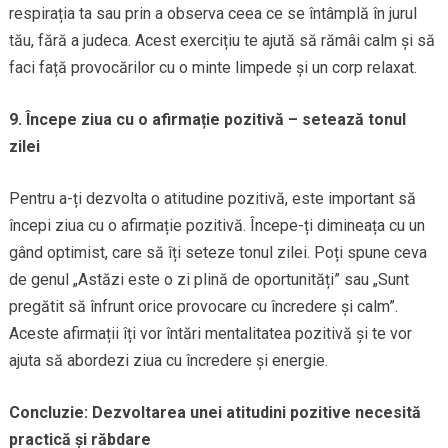
respirația ta sau prin a observa ceea ce se întâmplă în jurul
tău, fără a judeca. Acest exercițiu te ajută să rămâi calm și să
faci față provocărilor cu o minte limpede și un corp relaxat.
9. Începe ziua cu o afirmație pozitivă – setează tonul
zilei
Pentru a-ți dezvolta o atitudine pozitivă, este important să
începi ziua cu o afirmație pozitivă. Începe-ți dimineața cu un
gând optimist, care să îți seteze tonul zilei. Poți spune ceva
de genul „Astăzi este o zi plină de oportunități” sau „Sunt
pregătit să înfrunt orice provocare cu încredere și calm”.
Aceste afirmații îți vor întări mentalitatea pozitivă și te vor
ajuta să abordezi ziua cu încredere și energie.
Concluzie: Dezvoltarea unei atitudini pozitive necesită
practică și răbdare