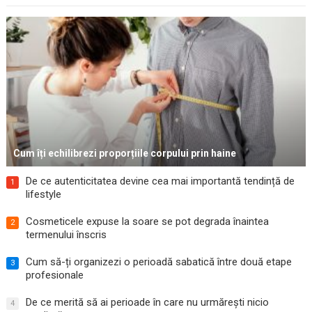
Cum îți echilibrezi proporțiile corpului prin haine
De ce autenticitatea devine cea mai importantă tendință de
1
lifestyle
Cosmeticele expuse la soare se pot degrada înaintea
2
termenului înscris
Cum să-ți organizezi o perioadă sabatică între două etape
3
profesionale
De ce merită să ai perioade în care nu urmărești nicio
4