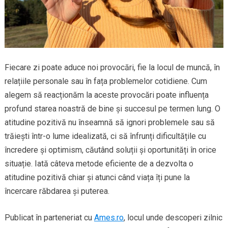
Fiecare zi poate aduce noi provocări, fie la locul de muncă, în
relațiile personale sau în fața problemelor cotidiene. Cum
alegem să reacționăm la aceste provocări poate influența
profund starea noastră de bine și succesul pe termen lung. O
atitudine pozitivă nu înseamnă să ignori problemele sau să
trăiești într-o lume idealizată, ci să înfrunți dificultățile cu
încredere și optimism, căutând soluții și oportunități în orice
situație. Iată câteva metode eficiente de a dezvolta o
atitudine pozitivă chiar și atunci când viața îți pune la
încercare răbdarea și puterea.
Publicat în parteneriat cu
Ames.ro
, locul unde descoperi zilnic