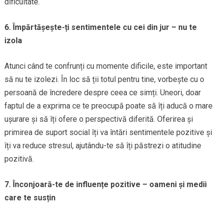
dificultate.
6. Împărtășește-ți sentimentele cu cei din jur – nu te
izola
Atunci când te confrunți cu momente dificile, este important
să nu te izolezi. În loc să ții totul pentru tine, vorbește cu o
persoană de încredere despre ceea ce simți. Uneori, doar
faptul de a exprima ce te preocupă poate să îți aducă o mare
ușurare și să îți ofere o perspectivă diferită. Oferirea și
primirea de suport social îți va întări sentimentele pozitive și
îți va reduce stresul, ajutându-te să îți păstrezi o atitudine
pozitivă.
7. Înconjoară-te de influențe pozitive – oameni și medii
care te susțin