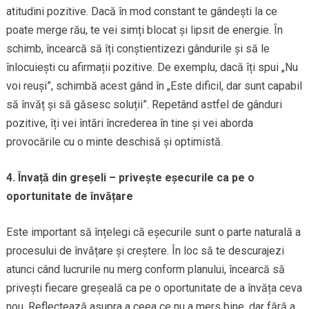
atitudini pozitive. Dacă în mod constant te gândești la ce
poate merge rău, te vei simți blocat și lipsit de energie. În
schimb, încearcă să îți conștientizezi gândurile și să le
înlocuiești cu afirmații pozitive. De exemplu, dacă îți spui „Nu
voi reuși”, schimbă acest gând în „Este dificil, dar sunt capabil
să învăț și să găsesc soluții”. Repetând astfel de gânduri
pozitive, îți vei întări încrederea în tine și vei aborda
provocările cu o minte deschisă și optimistă.
4. Învață din greșeli – privește eșecurile ca pe o
oportunitate de învățare
Este important să înțelegi că eșecurile sunt o parte naturală a
procesului de învățare și creștere. În loc să te descurajezi
atunci când lucrurile nu merg conform planului, încearcă să
privești fiecare greșeală ca pe o oportunitate de a învăța ceva
nou. Reflectează asupra a ceea ce nu a mers bine, dar fără a