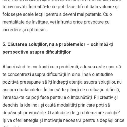
te învinovăți. Întreabă-te ce poți face diferit data viitoare și
folosește acele lecții pentru a deveni mai puternic. Cu o
mentalitate de învățare, vei înfrunta orice provocare cu
încredere și optimism.
5. Căutarea soluțiilor, nu a problemelor – schimbă-ți
perspectiva asupra dificultăților
Atunci când te confrunți cu o problemă, adesea este ușor să
te concentrezi asupra dificultății în sine. Însă o atitudine
pozitivă presupune să îți îndrepți atenția asupra soluțiilor, nu
asupra obstacolelor. În loc să te plângi de o situație dificilă,
întreabă-te ce poți face pentru a o îmbunătăți. Fii creativ și
deschis la idei noi, și caută modalități prin care poți să
depășești provocările. O atitudine de „problema are soluție”
îți va oferi energia și motivația necesară pentru a depăși orice