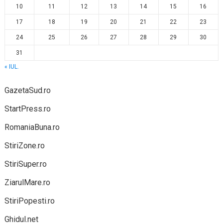
10
11
12
13
14
15
16
17
18
19
20
21
22
23
24
25
26
27
28
29
30
31
« IUL.
GazetaSud.ro
StartPress.ro
RomaniaBuna.ro
StiriZone.ro
StiriSuper.ro
ZiarulMare.ro
StiriPopesti.ro
Ghidul.net