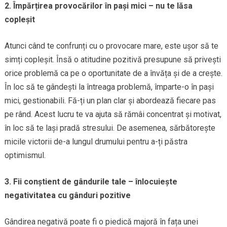
2. Împărțirea provocărilor în pași mici – nu te lăsa
copleșit
Atunci când te confrunți cu o provocare mare, este ușor să te
simți copleșit. Însă o atitudine pozitivă presupune să privești
orice problemă ca pe o oportunitate de a învăța și de a crește.
În loc să te gândești la întreaga problemă, împarte-o în pași
mici, gestionabili. Fă-ți un plan clar și abordează fiecare pas
pe rând. Acest lucru te va ajuta să rămâi concentrat și motivat,
în loc să te lași pradă stresului. De asemenea, sărbătorește
micile victorii de-a lungul drumului pentru a-ți păstra
optimismul.
3. Fii conștient de gândurile tale – înlocuiește
negativitatea cu gânduri pozitive
Gândirea negativă poate fi o piedică majoră în fața unei