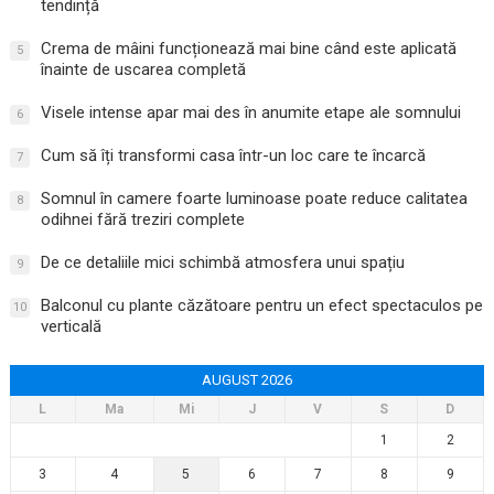
tendință
Crema de mâini funcționează mai bine când este aplicată
5
înainte de uscarea completă
Visele intense apar mai des în anumite etape ale somnului
6
Cum să îți transformi casa într-un loc care te încarcă
7
Somnul în camere foarte luminoase poate reduce calitatea
8
odihnei fără treziri complete
De ce detaliile mici schimbă atmosfera unui spațiu
9
Balconul cu plante căzătoare pentru un efect spectaculos pe
10
verticală
AUGUST 2026
L
Ma
Mi
J
V
S
D
1
2
3
4
5
6
7
8
9