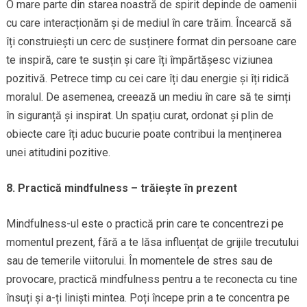
O mare parte din starea noastră de spirit depinde de oamenii
cu care interacționăm și de mediul în care trăim. Încearcă să
îți construiești un cerc de susținere format din persoane care
te inspiră, care te susțin și care îți împărtășesc viziunea
pozitivă. Petrece timp cu cei care îți dau energie și îți ridică
moralul. De asemenea, creează un mediu în care să te simți
în siguranță și inspirat. Un spațiu curat, ordonat și plin de
obiecte care îți aduc bucurie poate contribui la menținerea
unei atitudini pozitive.
8. Practică mindfulness – trăiește în prezent
Mindfulness-ul este o practică prin care te concentrezi pe
momentul prezent, fără a te lăsa influențat de grijile trecutului
sau de temerile viitorului. În momentele de stres sau de
provocare, practică mindfulness pentru a te reconecta cu tine
însuți și a-ți liniști mintea. Poți începe prin a te concentra pe