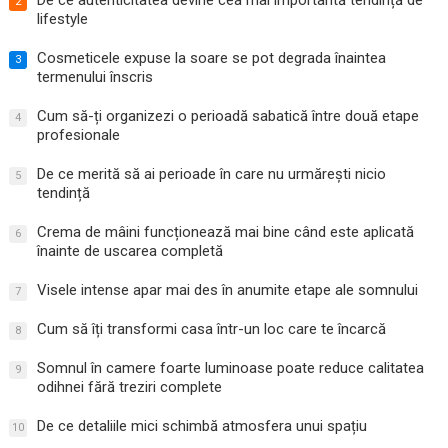
De ce autenticitatea devine cea mai importantă tendință de
2
lifestyle
Cosmeticele expuse la soare se pot degrada înaintea
3
termenului înscris
Cum să-ți organizezi o perioadă sabatică între două etape
4
profesionale
De ce merită să ai perioade în care nu urmărești nicio
5
tendință
Crema de mâini funcționează mai bine când este aplicată
6
înainte de uscarea completă
Visele intense apar mai des în anumite etape ale somnului
7
Cum să îți transformi casa într-un loc care te încarcă
8
Somnul în camere foarte luminoase poate reduce calitatea
9
odihnei fără treziri complete
De ce detaliile mici schimbă atmosfera unui spațiu
10