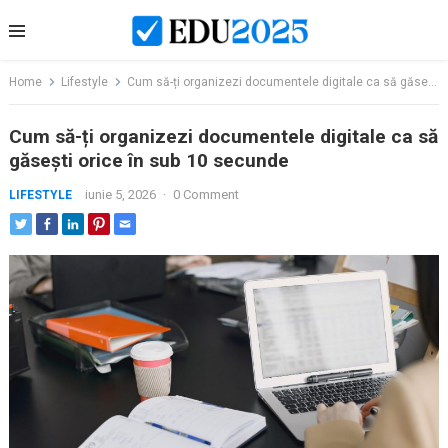
Skip
to
content
Home
Lifestyle
Cum să-ți organizezi documentele digitale ca să găsești orice în sub 10 secunde
Cum să-ți organizezi documentele digitale ca să
găsești orice în sub 10 secunde
iunie 5, 2026
·
0 Comment
LIFESTYLE