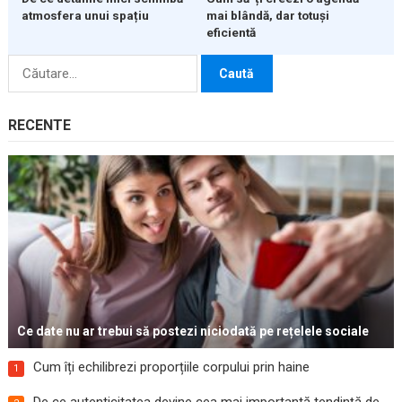
atmosfera unui spațiu
mai blândă, dar totuși
eficientă
Caută
după:
RECENTE
Ce date nu ar trebui să postezi niciodată pe rețelele sociale
Cum îți echilibrezi proporțiile corpului prin haine
1