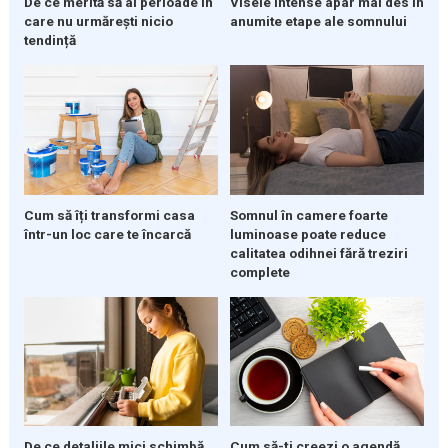
De ce merită să ai perioade în
Visele intense apar mai des în
care nu urmărești nicio
anumite etape ale somnului
tendință
Cum să îți transformi casa
Somnul în camere foarte
într-un loc care te încarcă
luminoase poate reduce
calitatea odihnei fără treziri
complete
De ce detaliile mici schimbă
Cum să-ți creezi o agendă