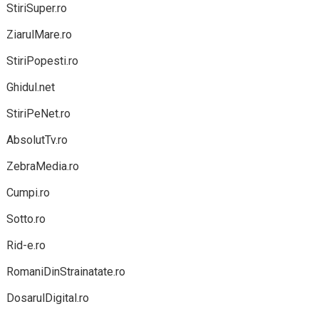
StiriSuper.ro
ZiarulMare.ro
StiriPopesti.ro
Ghidul.net
StiriPeNet.ro
AbsolutTv.ro
ZebraMedia.ro
Cumpi.ro
Sotto.ro
Rid-e.ro
RomaniDinStrainatate.ro
DosarulDigital.ro