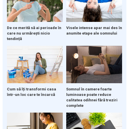
De ce merită să ai perioade în
Visele intense apar mai des în
care nu urmărești nicio
anumite etape ale somnului
tendință
Cum să îți transformi casa
Somnul în camere foarte
într-un loc care te încarcă
luminoase poate reduce
calitatea odihnei fără treziri
complete