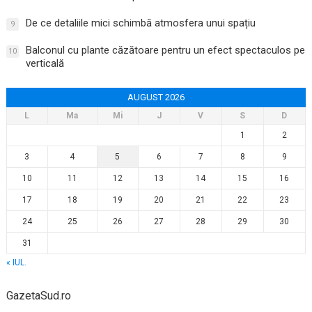
De ce detaliile mici schimbă atmosfera unui spațiu
9
Balconul cu plante căzătoare pentru un efect spectaculos pe
10
verticală
AUGUST 2026
L
Ma
Mi
J
V
S
D
1
2
3
4
5
6
7
8
9
10
11
12
13
14
15
16
17
18
19
20
21
22
23
24
25
26
27
28
29
30
31
« IUL.
GazetaSud.ro