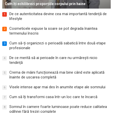
Cum îți echilibrezi proporțiile corpului prin haine
De ce autenticitatea devine cea mai importantă tendință de
1
lifestyle
Cosmeticele expuse la soare se pot degrada înaintea
2
termenului înscris
Cum să-ți organizezi o perioadă sabatică între două etape
3
profesionale
De ce merită să ai perioade în care nu urmărești nicio
4
tendință
Crema de mâini funcționează mai bine când este aplicată
5
înainte de uscarea completă
Visele intense apar mai des în anumite etape ale somnului
6
Cum să îți transformi casa într-un loc care te încarcă
7
Somnul în camere foarte luminoase poate reduce calitatea
8
odihnei fără treziri complete