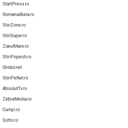
StartPress.ro
RomaniaBuna.ro
StiriZone.ro
StiriSuper.ro
ZiarulMare.ro
StiriPopesti.ro
Ghidul.net
StiriPeNet.ro
AbsolutTv.ro
ZebraMedia.ro
Cumpi.ro
Sotto.ro