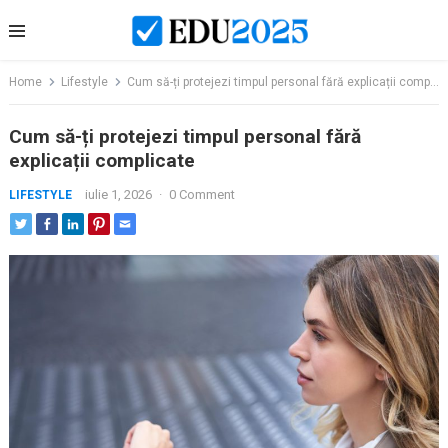
Skip
to
content
Home
Lifestyle
Cum să-ți protejezi timpul personal fără explicații complicate
Cum să-ți protejezi timpul personal fără
explicații complicate
iulie 1, 2026
·
0 Comment
LIFESTYLE