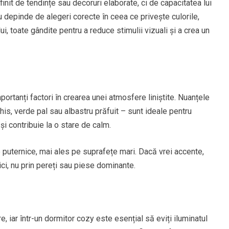
init de tendințe sau decoruri elaborate, ci de capacitatea lui
u depinde de alegeri corecte în ceea ce privește culorile,
ui, toate gândite pentru a reduce stimulii vizuali și a crea un
ortanți factori în crearea unei atmosfere liniștite. Nuanțele
chis, verde pal sau albastru prăfuit – sunt ideale pentru
i contribuie la o stare de calm.
e puternice, mai ales pe suprafețe mari. Dacă vrei accente,
ici, nu prin pereți sau piese dominante.
, iar într-un dormitor cozy este esențial să eviți iluminatul