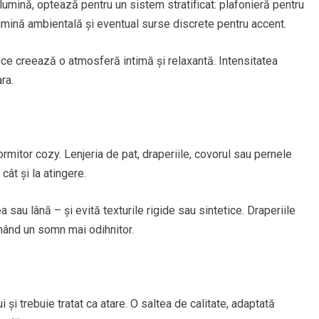
 lumină, optează pentru un sistem stratificat: plafonieră pentru
lumină ambientală și eventual surse discrete pentru accent.
ce creează o atmosferă intimă și relaxantă. Intensitatea
ra.
dormitor cozy. Lenjeria de pat, draperiile, covorul sau pernele
cât și la atingere.
 sau lână – și evită texturile rigide sau sintetice. Draperiile
inând un somn mai odihnitor.
 și trebuie tratat ca atare. O saltea de calitate, adaptată