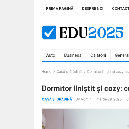
Skip
PRIMA PAGINĂ
DESPRE NOI
CONTAC
to
content
Auto
Business
Călătorii
Genera
Home
Casă și Grădină
Dormitor liniștit și cozy: 
Dormitor liniștit și cozy: 
By
Admin
·
martie 29, 2026
·
0
CASĂ ȘI GRĂDINĂ