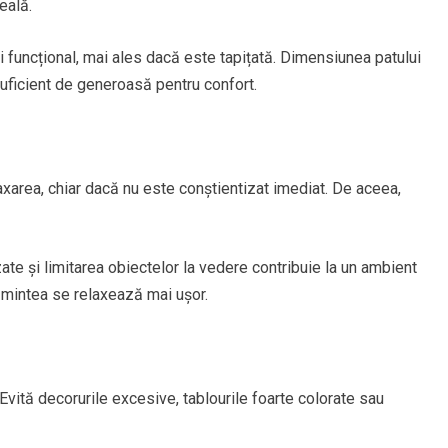
eală.
i funcțional, mai ales dacă este tapițată. Dimensiunea patului
 suficient de generoasă pentru confort.
axarea, chiar dacă nu este conștientizat imediat. De aceea,
ate și limitarea obiectelor la vedere contribuie la un ambient
t mintea se relaxează mai ușor.
Evită decorurile excesive, tablourile foarte colorate sau