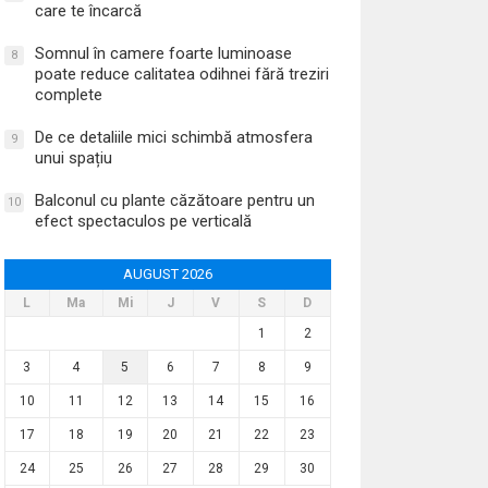
care te încarcă
Somnul în camere foarte luminoase
8
poate reduce calitatea odihnei fără treziri
complete
De ce detaliile mici schimbă atmosfera
9
unui spațiu
Balconul cu plante căzătoare pentru un
10
efect spectaculos pe verticală
AUGUST 2026
L
Ma
Mi
J
V
S
D
1
2
3
4
5
6
7
8
9
10
11
12
13
14
15
16
17
18
19
20
21
22
23
24
25
26
27
28
29
30