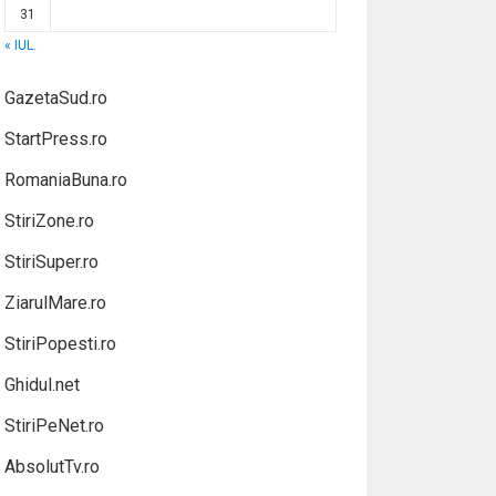
31
« IUL.
GazetaSud.ro
StartPress.ro
RomaniaBuna.ro
StiriZone.ro
StiriSuper.ro
ZiarulMare.ro
StiriPopesti.ro
Ghidul.net
StiriPeNet.ro
AbsolutTv.ro