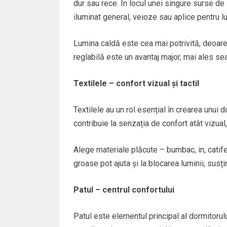
dur sau rece. În locul unei singure surse de
iluminat general, veioze sau aplice pentru 
Lumina caldă este cea mai potrivită, deoare
reglabilă este un avantaj major, mai ales sea
Textilele – confort vizual și tactil
Textilele au un rol esențial în crearea unui 
contribuie la senzația de confort atât vizual, 
Alege materiale plăcute – bumbac, in, catifea
groase pot ajuta și la blocarea luminii, susț
Patul – centrul confortului
Patul este elementul principal al dormitorului