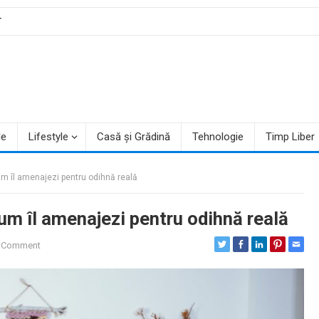
T
le
Lifestyle
Casă și Grădină
Tehnologie
Timp Liber
cum îl amenajezi pentru odihnă reală
cum îl amenajezi pentru odihnă reală
 Comment