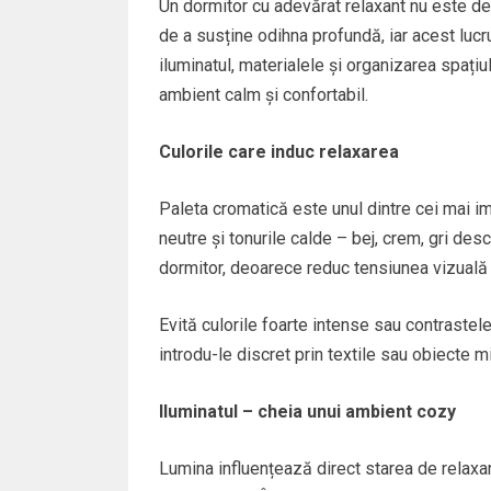
Un dormitor cu adevărat relaxant nu este def
de a susține odihna profundă, iar acest lucr
iluminatul, materialele și organizarea spațiul
ambient calm și confortabil.
Culorile care induc relaxarea
Paleta cromatică este unul dintre cei mai imp
neutre și tonurile calde – bej, crem, gri des
dormitor, deoarece reduc tensiunea vizuală ș
Evită culorile foarte intense sau contrastel
introdu-le discret prin textile sau obiecte m
Iluminatul – cheia unui ambient cozy
Lumina influențează direct starea de relaxare