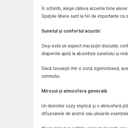
În schimb, alege câteva accente bine alese:
Spațiile libere sunt la fel de importante ca 
Sunetul și confortul acustic
Deși este un aspect mai puțin discutat, conf
draperiile ajută la absorbția sunetului și re
Dacă locuiești într-o zonă zgomotoasă, aces
somnului.
Mirosul și atmosfera generală
Un dormitor cozy implică și o atmosferă plă
difuzoarele de aromă sau uleiurile esențiale 