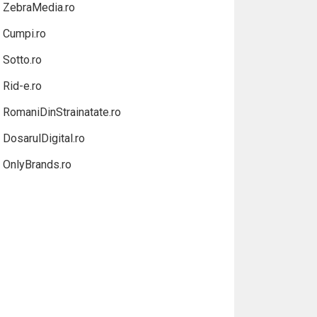
ZebraMedia.ro
Cumpi.ro
Sotto.ro
Rid-e.ro
RomaniDinStrainatate.ro
DosarulDigital.ro
OnlyBrands.ro