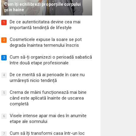
Cum îți echilibrezi proporțiile corpului
prin haine
De ce autenticitatea devine cea mai
1
importantă tendință de lifestyle
Cosmeticele expuse la soare se pot
2
degrada înaintea termenului înscris
Cum să-ți organizezi o perioadă sabatică
3
între două etape profesionale
De ce merită să ai perioade în care nu
4
urmărești nicio tendință
Crema de mâini funcționează mai bine
5
când este aplicată înainte de uscarea
completă
Visele intense apar mai des în anumite
6
etape ale somnului
Cum să îți transformi casa într-un loc
7