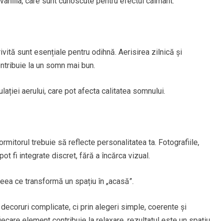
vanilia, care sunt cunoscute pentru efectul calmant.
ivită sunt esențiale pentru odihnă. Aerisirea zilnică și
ntribuie la un somn mai bun.
lației aerului, care pot afecta calitatea somnului.
rmitorul trebuie să reflecte personalitatea ta. Fotografiile,
t fi integrate discret, fără a încărca vizual.
 ceea ce transformă un spațiu în „acasă”.
n decoruri complicate, ci prin alegeri simple, coerente și
fiecare element contribuie la relaxare, rezultatul este un spațiu