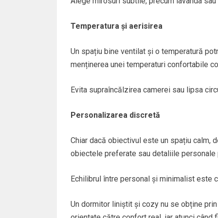
Alege mirosuri subtile, precum lavanda sau 
Temperatura și aerisirea
Un spațiu bine ventilat și o temperatură potr
menținerea unei temperaturi confortabile co
Evita supraîncălzirea camerei sau lipsa circu
Personalizarea discretă
Chiar dacă obiectivul este un spațiu calm, do
obiectele preferate sau detaliile personale po
Echilibrul între personal și minimalist este
Un dormitor liniștit și cozy nu se obține pri
orientate către confort real, iar atunci când 