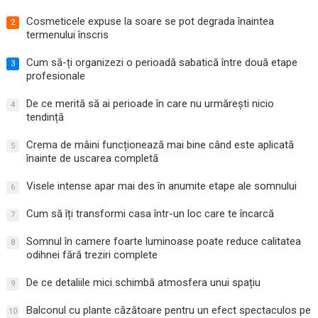
Cosmeticele expuse la soare se pot degrada înaintea
2
termenului înscris
Cum să-ți organizezi o perioadă sabatică între două etape
3
profesionale
De ce merită să ai perioade în care nu urmărești nicio
4
tendință
Crema de mâini funcționează mai bine când este aplicată
5
înainte de uscarea completă
Visele intense apar mai des în anumite etape ale somnului
6
Cum să îți transformi casa într-un loc care te încarcă
7
Somnul în camere foarte luminoase poate reduce calitatea
8
odihnei fără treziri complete
De ce detaliile mici schimbă atmosfera unui spațiu
9
Balconul cu plante căzătoare pentru un efect spectaculos pe
10