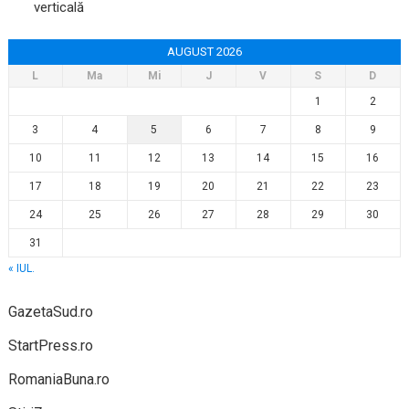
verticală
AUGUST 2026
L
Ma
Mi
J
V
S
D
1
2
3
4
5
6
7
8
9
10
11
12
13
14
15
16
17
18
19
20
21
22
23
24
25
26
27
28
29
30
31
« IUL.
GazetaSud.ro
StartPress.ro
RomaniaBuna.ro