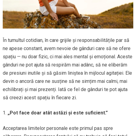
În tumultul cotidian, în care grijile și responsabilitățile par să
ne apese constant, avem nevoie de gânduri care să ne ofere
spațiu — nu doar fizic, ci mai ales mental și emoțional. Aceste
gânduri ne pot ajuta să respirăm mai adânc, să ne eliberăm
de presiuni inutile și să găsim liniștea în mijlocul agitației. Ele
devin o ancoră care ne susține să ne simțim mai calmi, mai
echilibrați și mai prezenți. Iată ce fel de gânduri te pot ajuta
să creezi acest spațiu în fiecare zi.
„Pot face doar atât astăzi și este suficient.”
Acceptarea limitelor personale este primul pas spre