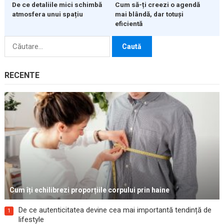
De ce detaliile mici schimbă
Cum să-ți creezi o agendă
atmosfera unui spațiu
mai blândă, dar totuși
eficientă
Caută
după:
RECENTE
Cum îți echilibrezi proporțiile corpului prin haine
De ce autenticitatea devine cea mai importantă tendință de
1
lifestyle