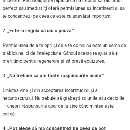
eliberare. Recunoașterea faptului că nu trebuie să faci totul
perfect sau imediat îți oferă permisiunea să încetinești și să
te concentrezi pe ceea ce este cu adevărat important.
„Este în regulă să iau o pauză.”
Permisiunea de a te opri și de a te odihni nu este un semn de
slăbiciune, ci de înțelepciune. Gândul acesta te ajută să-ți
oferi timp pentru regenerare și să previi epuizarea.
„Nu trebuie să am toate răspunsurile acum.”
Liniștea vine și din acceptarea incertitudinii și a
necunoscutului. Nu trebuie să grăbești soluțiile sau deciziile
— uneori, răspunsurile apar de la sine când mintea este
calmă.
„Pot alege să mă concentrez pe ceea ce pot