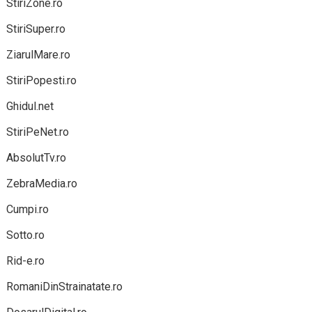
StiriZone.ro
StiriSuper.ro
ZiarulMare.ro
StiriPopesti.ro
Ghidul.net
StiriPeNet.ro
AbsolutTv.ro
ZebraMedia.ro
Cumpi.ro
Sotto.ro
Rid-e.ro
RomaniDinStrainatate.ro