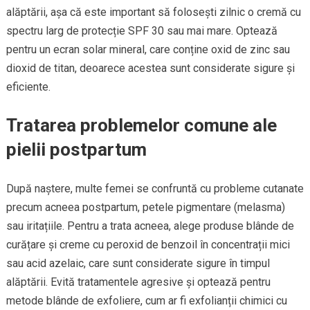
alăptării, așa că este important să folosești zilnic o cremă cu
spectru larg de protecție SPF 30 sau mai mare. Optează
pentru un ecran solar mineral, care conține oxid de zinc sau
dioxid de titan, deoarece acestea sunt considerate sigure și
eficiente.
Tratarea problemelor comune ale
pielii postpartum
După naștere, multe femei se confruntă cu probleme cutanate
precum acneea postpartum, petele pigmentare (melasma)
sau iritațiile. Pentru a trata acneea, alege produse blânde de
curățare și creme cu peroxid de benzoil în concentrații mici
sau acid azelaic, care sunt considerate sigure în timpul
alăptării. Evită tratamentele agresive și optează pentru
metode blânde de exfoliere, cum ar fi exfolianții chimici cu