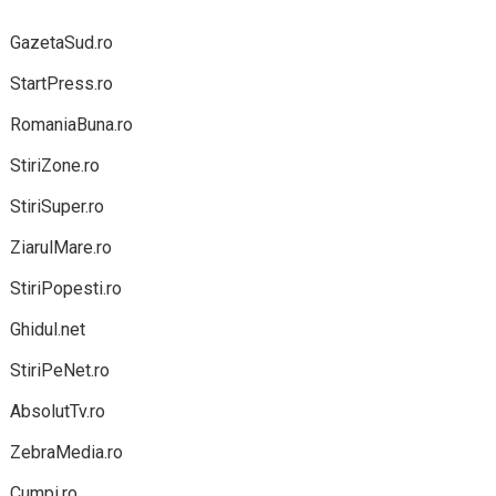
GazetaSud.ro
StartPress.ro
RomaniaBuna.ro
StiriZone.ro
StiriSuper.ro
ZiarulMare.ro
StiriPopesti.ro
Ghidul.net
StiriPeNet.ro
AbsolutTv.ro
ZebraMedia.ro
Cumpi.ro