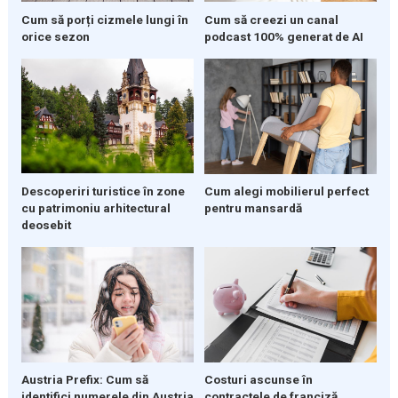
Cum să porți cizmele lungi în
Cum să creezi un canal
orice sezon
podcast 100% generat de AI
Descoperiri turistice în zone
Cum alegi mobilierul perfect
cu patrimoniu arhitectural
pentru mansardă
deosebit
Austria Prefix: Cum să
Costuri ascunse în
identifici numerele din Austria
contractele de franciză