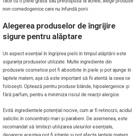
face cu o piele grasă sau predispusă la acnee, alege produse
non-comedogenice care nu înfundă porii.
Alegerea produselor de îngrijire
sigure pentru alăptare
Un aspect esențial în îngrijirea pielii în timpul alăptării este
siguranța produselor utilizate. Multe ingrediente din
produsele cosmetice pot fi absorbite în piele și pot ajunge în
laptele matern, așa că este important să fii atentă la ceea ce
folosești. Optează pentru produse blânde, hipoalergenice și
fără parfum, pentru a minimiza riscul de reacții alergice.
Evită ingredientele potențial nocive, cum ar fi retinoizii, acidul
salicilic în concentrații mari și parabeni. De asemenea, este
recomandat să limitezi utilizarea uleiurilor esențiale,
deoarece acestea pot fi iritante și pot afecta laptele matern.