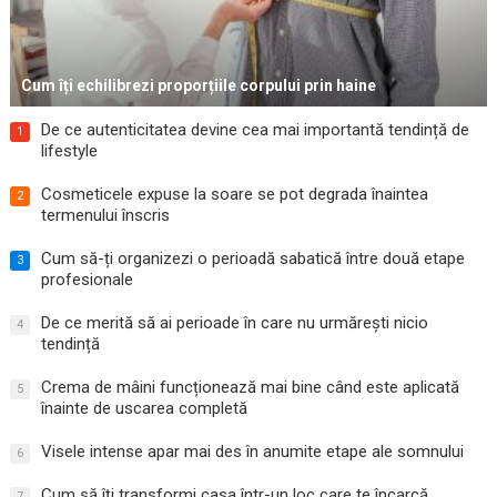
Cum îți echilibrezi proporțiile corpului prin haine
De ce autenticitatea devine cea mai importantă tendință de
1
lifestyle
Cosmeticele expuse la soare se pot degrada înaintea
2
termenului înscris
Cum să-ți organizezi o perioadă sabatică între două etape
3
profesionale
De ce merită să ai perioade în care nu urmărești nicio
4
tendință
Crema de mâini funcționează mai bine când este aplicată
5
înainte de uscarea completă
Visele intense apar mai des în anumite etape ale somnului
6
Cum să îți transformi casa într-un loc care te încarcă
7