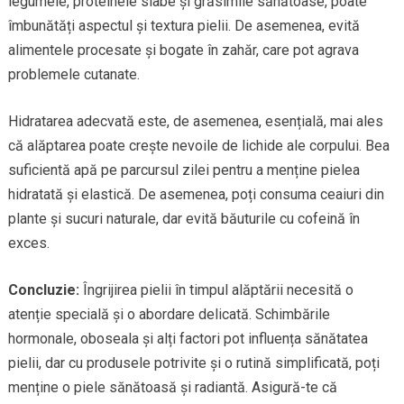
legumele, proteinele slabe și grăsimile sănătoase, poate
îmbunătăți aspectul și textura pielii. De asemenea, evită
alimentele procesate și bogate în zahăr, care pot agrava
problemele cutanate.
Hidratarea adecvată este, de asemenea, esențială, mai ales
că alăptarea poate crește nevoile de lichide ale corpului. Bea
suficientă apă pe parcursul zilei pentru a menține pielea
hidratată și elastică. De asemenea, poți consuma ceaiuri din
plante și sucuri naturale, dar evită băuturile cu cofeină în
exces.
Concluzie:
Îngrijirea pielii în timpul alăptării necesită o
atenție specială și o abordare delicată. Schimbările
hormonale, oboseala și alți factori pot influența sănătatea
pielii, dar cu produsele potrivite și o rutină simplificată, poți
menține o piele sănătoasă și radiantă. Asigură-te că