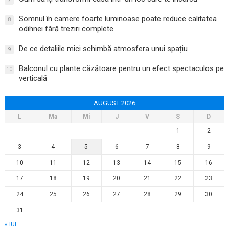
Somnul în camere foarte luminoase poate reduce calitatea
8
odihnei fără treziri complete
De ce detaliile mici schimbă atmosfera unui spațiu
9
Balconul cu plante căzătoare pentru un efect spectaculos pe
10
verticală
AUGUST 2026
L
Ma
Mi
J
V
S
D
1
2
3
4
5
6
7
8
9
10
11
12
13
14
15
16
17
18
19
20
21
22
23
24
25
26
27
28
29
30
31
« IUL.