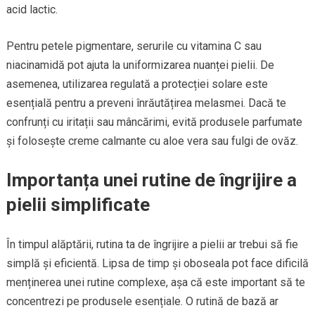
acid lactic.
Pentru petele pigmentare, serurile cu vitamina C sau
niacinamidă pot ajuta la uniformizarea nuanței pielii. De
asemenea, utilizarea regulată a protecției solare este
esențială pentru a preveni înrăutățirea melasmei. Dacă te
confrunți cu iritații sau mâncărimi, evită produsele parfumate
și folosește creme calmante cu aloe vera sau fulgi de ovăz.
Importanța unei rutine de îngrijire a
pielii simplificate
În timpul alăptării, rutina ta de îngrijire a pielii ar trebui să fie
simplă și eficientă. Lipsa de timp și oboseala pot face dificilă
menținerea unei rutine complexe, așa că este important să te
concentrezi pe produsele esențiale. O rutină de bază ar