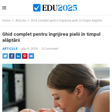
Skip
to
content
Home
Articole
Ghid complet pentru îngrijirea pielii în timpul alăptării
Ghid complet pentru îngrijirea pielii în timpul
alăptării
iulie 9, 2024
·
0 Comment
ARTICOLE