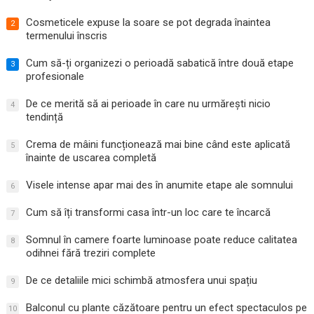
Cosmeticele expuse la soare se pot degrada înaintea
2
termenului înscris
Cum să-ți organizezi o perioadă sabatică între două etape
3
profesionale
De ce merită să ai perioade în care nu urmărești nicio
4
tendință
Crema de mâini funcționează mai bine când este aplicată
5
înainte de uscarea completă
Visele intense apar mai des în anumite etape ale somnului
6
Cum să îți transformi casa într-un loc care te încarcă
7
Somnul în camere foarte luminoase poate reduce calitatea
8
odihnei fără treziri complete
De ce detaliile mici schimbă atmosfera unui spațiu
9
Balconul cu plante căzătoare pentru un efect spectaculos pe
10