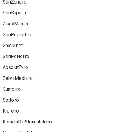
StiriZone.ro
StiriSuper.ro
ZiarulMare.ro
StiriPopesti.ro
Ghidul.net
StiriPeNet.ro
AbsolutTv.ro
ZebraMedia.ro
Cumpi.ro
Sotto.ro
Rid-e.ro
RomaniDinStrainatate.ro