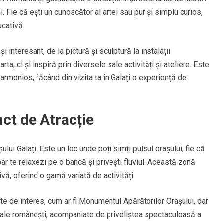
. Fie că ești un cunoscător al artei sau pur și simplu curios,
cativă.
interesant, de la pictură și sculptură la instalații
, ci și inspiră prin diversele sale activități și ateliere. Este
 armonios, făcând din vizita ta în Galați o experiență de
ct de Atracție
ului Galați. Este un loc unde poți simți pulsul orașului, fie că
oar te relaxezi pe o bancă și privești fluviul. Această zonă
ivă, oferind o gamă variată de activități.
te de interes, cum ar fi Monumentul Apărătorilor Orașului, dar
onale românești, acompaniate de priveliștea spectaculoasă a