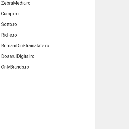
ZebraMedia.ro
Cumpi.ro
Sotto.ro
Rid-e.ro
RomaniDinStrainatate.ro
DosarulDigital.ro
OnlyBrands.ro