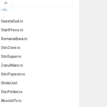
31
« IUL.
GazetaSud.ro
StartPress.ro
RomaniaBuna.ro
StiriZone.ro
StiriSuper.ro
ZiarulMare.ro
StiriPopesti.ro
Ghidul.net
StiriPeNet.ro
AbsolutTv.ro