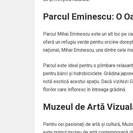
Parcul Eminescu: O Oa
Parcul Mihai Eminescu este un alt loc pe care 
oferă un refugiu verde pentru oricine doreșt
național, Mihai Eminescu, una dintre cele ma
Parcul este ideal pentru o plimbare relaxantă
pentru bărci și hidrobiciclete. Grădina japone
notă exotică acestui spațiu. Dacă vizitezi Ga
florilor care înfloresc în întreaga grădină.
Muzeul de Artă Vizuală
Pentru cei pasionați de artă și cultură, Muze
este primul muzeu de artă contemporană din