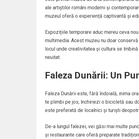
ale artiștilor români moderni și contemporani
muzeul oferă o experiență captivantă și edu
Expozițiile temporare aduc mereu ceva nou și 
multimedia. Acest muzeu nu doar conservă arta
locul unde creativitatea și cultura se îmbină
neuitat.
Faleza Dunării: Un Pun
Faleza Dunării este, fără îndoială, inima oraș
te plimbi pe jos, închiriezi o bicicletă sau d
este preferată de localnici și turiști deopotr
De-a lungul falezei, vei găsi mai multe punc
și restaurante care oferă preparate tradiți