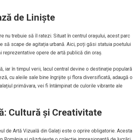
ză de Liniște
nu trebuie să îl ratezi. Situat în centrul orașului, acest parc
e să scape de agitația urbană. Aici, poți găsi statuia poetului
i reprezentative opere de artă publică din oraș.
, iar în timpul verii, lacul central devine o destinație populară
ză, cu aleile sale bine îngrijite și flora diversificată, adaugă o
lațiul primăvara, vei fi întâmpinat de culorile vibrante ale
: Cultură și Creativitate
ul de Artă Vizuală din Galați este o oprire obligatorie. Acesta
 România și găzduiește o colecție impresionantă de lucrări