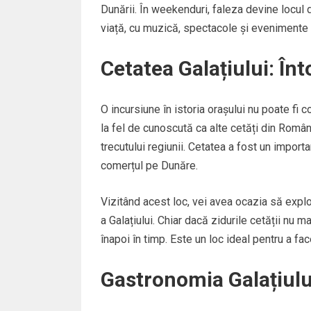
Dunării. În weekenduri, faleza devine locul de
viață, cu muzică, spectacole și evenimente î
Cetatea Galațiului: În
O incursiune în istoria orașului nu poate fi c
la fel de cunoscută ca alte cetăți din Român
trecutului regiunii. Cetatea a fost un importa
comerțul pe Dunăre.
Vizitând acest loc, vei avea ocazia să explo
a Galațiului. Chiar dacă zidurile cetății nu m
înapoi în timp. Este un loc ideal pentru a fa
Gastronomia Galațiului