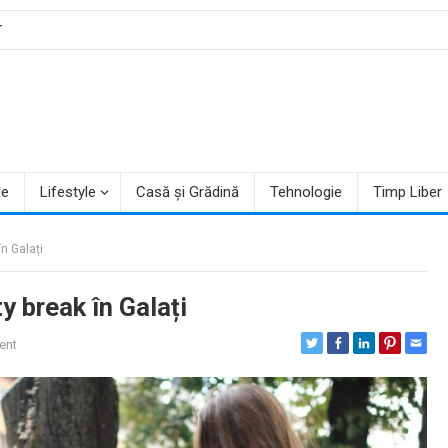
T
le
Lifestyle
Casă și Grădină
Tehnologie
Timp Liber
n Galați
y break în Galați
ent