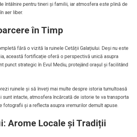
 întâlnire pentru tineri și familii, iar atmosfera este plină de
n aer liber.
toarcere în Timp
ompletă fără o vizită la ruinele Cetății Galațiului. Deși nu este
ia, această fortificație oferă o perspectivă unică asupra
nt punct strategic în Evul Mediu, protejând orașul și facilitând
rezi ruinele și să înveți mai multe despre istoria tumultoasă
ai sunt intacte, atmosfera încărcată de istorie te va transporta
ce fotografii și a reflecta asupra vremurilor demult apuse.
: Arome Locale și Tradiții