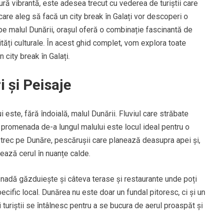
ltură vibrantă, este adesea trecut cu vederea de turiștii care
are aleg să facă un city break în Galați vor descoperi o
 pe malul Dunării, orașul oferă o combinație fascinantă de
vități culturale. În acest ghid complet, vom explora toate
n city break în Galați.
 și Peisaje
ui este, fără îndoială, malul Dunării. Fluviul care străbate
promenada de-a lungul malului este locul ideal pentru o
 trec pe Dunăre, pescărușii care planează deasupra apei și,
ează cerul în nuanțe calde.
nadă găzduiește și câteva terase și restaurante unde poți
ific local. Dunărea nu este doar un fundal pitoresc, ci și un
i turiștii se întâlnesc pentru a se bucura de aerul proaspăt și