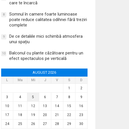
care te încarcă
Somnul în camere foarte luminoase
8
poate reduce calitatea odihnei fără treziri
complete
De ce detaliile mici schimbă atmosfera
9
unui spațiu
Balconul cu plante căzătoare pentru un
10
efect spectaculos pe verticală
AUGUST 2026
L
Ma
Mi
J
V
S
D
1
2
3
4
5
6
7
8
9
10
11
12
13
14
15
16
17
18
19
20
21
22
23
24
25
26
27
28
29
30