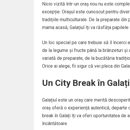
Nicio vizită într-un oraș nou nu este complet
excepție. Orașul este cunoscut pentru divers
tradițiile multiculturale. De la preparate di
mama acasă, Galațiul îți va răsfăța papilele 
Un loc special pe care trebuie să îl încerci
de la legume și fructe până la brânzeturi ș
variată de preparate, de la bucătăria tradiț
Orice ai alege, fii sigur că vei pleca din Gala
Un City Break în Galaț
Galațiul este un oraș care merită descoperit 
oraș oferă o experiență autentică, departe d
break în Galați îți va oferi oportunitatea de 
încântătoare.