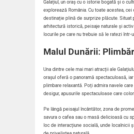
Galațiul, un oraș cu o istorie bogată și o cu
explorează România. Cu toate acestea, cei c
destinație plină de surprize plăcute. Situat
arhitectură istorică, peisaje naturale și acti
locurile pe care nu trebuie să le ratezi într-u
Malul Dunării: Plimbări
Una dintre cele mai mari atracții ale Galațiul
orașul oferă o panoramă spectaculoasă, iar 
plimbare relaxantă. Poți admira navele care
desigur, apusurile spectaculoase care color
Pe lângă peisajul încântător, zona de prome
savura o cafea sau o masă delicioasă cu spec
loc de interacțiune socială, unde localnicii ș
de priveliștea naturală.