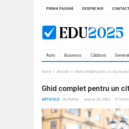
Skip
PRIMA PAGINĂ
DESPRE NOI
CONTAC
to
content
Auto
Business
Călătorii
Genera
Home
Articole
Ghid complet pentru un city break î
Ghid complet pentru un cit
By
Admin
·
august 26, 2024
·
0 Comm
ARTICOLE