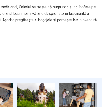
 tradițional, Galațiul reușește să surprindă și să încânte pe
xplorând locuri noi, învățând despre istoria fascinantă a
zi. Așadar, pregătește-ți bagajele și pornește într-o aventură