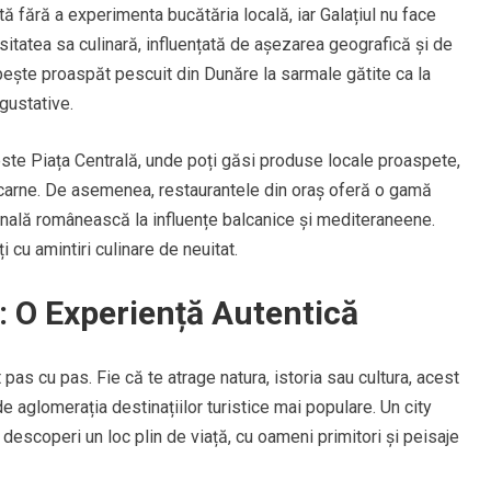
ă fără a experimenta bucătăria locală, iar Galațiul nu face
itatea sa culinară, influențată de așezarea geografică și de
n pește proaspăt pescuit din Dunăre la sarmale gătite ca la
gustative.
 este Piața Centrală, unde poți găsi produse locale proaspete,
i carne. De asemenea, restaurantele din oraș oferă o gamă
ională românească la influențe balcanice și mediteraneene.
ți cu amintiri culinare de neuitat.
i: O Experiență Autentică
pas cu pas. Fie că te atrage natura, istoria sau cultura, acest
e aglomerația destinațiilor turistice mai populare. Un city
a descoperi un loc plin de viață, cu oameni primitori și peisaje