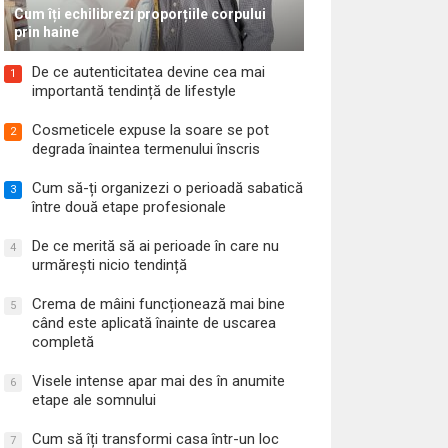
Cum îți echilibrezi proporțiile corpului
prin haine
De ce autenticitatea devine cea mai
1
importantă tendință de lifestyle
Cosmeticele expuse la soare se pot
2
degrada înaintea termenului înscris
Cum să-ți organizezi o perioadă sabatică
3
între două etape profesionale
De ce merită să ai perioade în care nu
4
urmărești nicio tendință
Crema de mâini funcționează mai bine
5
când este aplicată înainte de uscarea
completă
Visele intense apar mai des în anumite
6
etape ale somnului
Cum să îți transformi casa într-un loc
7