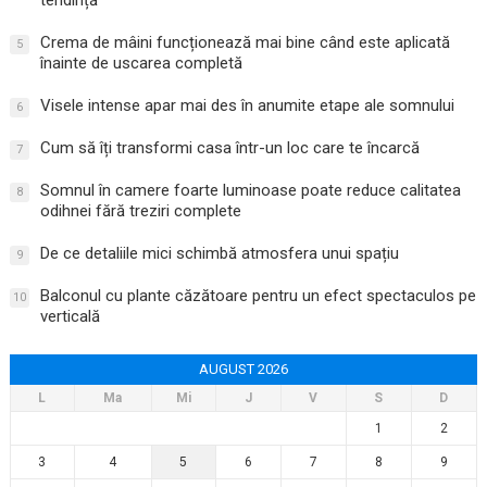
Crema de mâini funcționează mai bine când este aplicată
5
înainte de uscarea completă
Visele intense apar mai des în anumite etape ale somnului
6
Cum să îți transformi casa într-un loc care te încarcă
7
Somnul în camere foarte luminoase poate reduce calitatea
8
odihnei fără treziri complete
De ce detaliile mici schimbă atmosfera unui spațiu
9
Balconul cu plante căzătoare pentru un efect spectaculos pe
10
verticală
AUGUST 2026
L
Ma
Mi
J
V
S
D
1
2
3
4
5
6
7
8
9