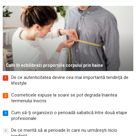
Cum îți echilibrezi proporțiile corpului prin haine
De ce autenticitatea devine cea mai importantă tendință de
1
lifestyle
Cosmeticele expuse la soare se pot degrada înaintea
2
termenului înscris
Cum să-ți organizezi o perioadă sabatică între două etape
3
profesionale
De ce merită să ai perioade în care nu urmărești nicio
4
tendință