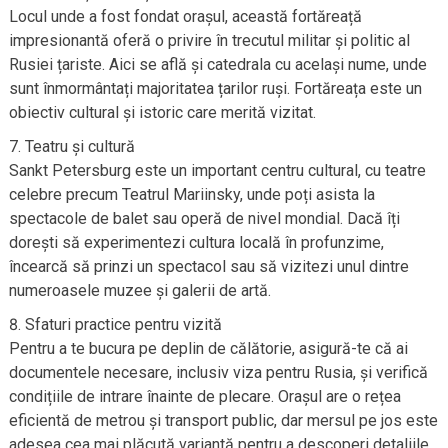
Locul unde a fost fondat orașul, această fortăreață
impresionantă oferă o privire în trecutul militar și politic al
Rusiei țariste. Aici se află și catedrala cu același nume, unde
sunt înmormântați majoritatea țarilor ruși. Fortăreața este un
obiectiv cultural și istoric care merită vizitat.
Teatru și cultură
Sankt Petersburg este un important centru cultural, cu teatre
celebre precum Teatrul Mariinsky, unde poți asista la
spectacole de balet sau operă de nivel mondial. Dacă îți
dorești să experimentezi cultura locală în profunzime,
încearcă să prinzi un spectacol sau să vizitezi unul dintre
numeroasele muzee și galerii de artă.
Sfaturi practice pentru vizită
Pentru a te bucura pe deplin de călătorie, asigură-te că ai
documentele necesare, inclusiv viza pentru Rusia, și verifică
condițiile de intrare înainte de plecare. Orașul are o rețea
eficientă de metrou și transport public, dar mersul pe jos este
adesea cea mai plăcută variantă pentru a descoperi detaliile