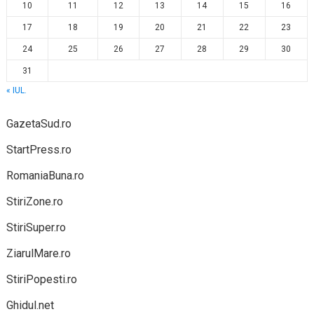
10
11
12
13
14
15
16
17
18
19
20
21
22
23
24
25
26
27
28
29
30
31
« IUL.
GazetaSud.ro
StartPress.ro
RomaniaBuna.ro
StiriZone.ro
StiriSuper.ro
ZiarulMare.ro
StiriPopesti.ro
Ghidul.net