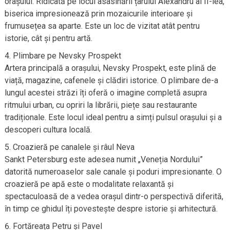
orașului. Ridicată pe locul asasinării țarului Alexandru al II-lea,
biserica impresionează prin mozaicurile interioare și
frumusețea sa aparte. Este un loc de vizitat atât pentru
istorie, cât și pentru artă.
Plimbare pe Nevsky Prospekt
Artera principală a orașului, Nevsky Prospekt, este plină de
viață, magazine, cafenele și clădiri istorice. O plimbare de-a
lungul acestei străzi îți oferă o imagine completă asupra
ritmului urban, cu opriri la librării, piețe sau restaurante
tradiționale. Este locul ideal pentru a simți pulsul orașului și a
descoperi cultura locală.
Croazieră pe canalele și râul Neva
Sankt Petersburg este adesea numit „Veneția Nordului”
datorită numeroaselor sale canale și poduri impresionante. O
croazieră pe apă este o modalitate relaxantă și
spectaculoasă de a vedea orașul dintr-o perspectivă diferită,
în timp ce ghidul îți povestește despre istorie și arhitectură.
Fortăreața Petru și Pavel