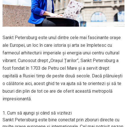
Sankt Petersburg este unul dintre cele mai fascinante orașe
ale Europei, un loc în care istoria și arta se împletesc cu
farmecul arhitecturii imperiale și energia unui centru cultural
vibrant. Cunoscut drept „Orașul Țarilor”, Sankt Petersburg a
fost fondat în 1703 de Petru cel Mare și a servit drept
capitală a Rusiei timp de peste două secole. Dacă plănuiești
o călătorie aici, acest ghid te va ajuta să te orientezi și să te
bucuri din plin de tot ce are de oferit această metropolă
impresionantă.
Cum să ajungi și când să vizitezi
Sankt Petersburg este bine conectat prin zboruri directe cu
multe orașe europene și internaționale. Cel mai potrivit sezon