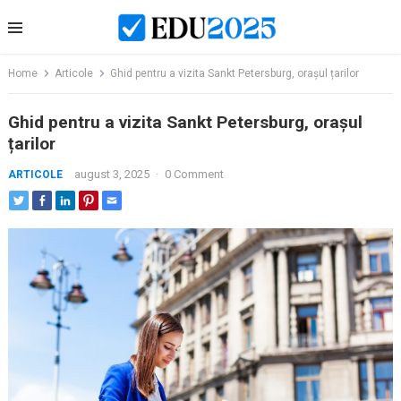
Skip
to
content
Home
Articole
Ghid pentru a vizita Sankt Petersburg, orașul țarilor
Ghid pentru a vizita Sankt Petersburg, orașul
țarilor
august 3, 2025
·
0 Comment
ARTICOLE