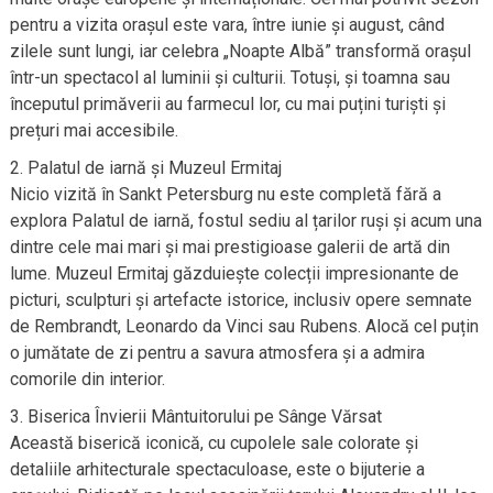
pentru a vizita orașul este vara, între iunie și august, când
zilele sunt lungi, iar celebra „Noapte Albă” transformă orașul
într-un spectacol al luminii și culturii. Totuși, și toamna sau
începutul primăverii au farmecul lor, cu mai puțini turiști și
prețuri mai accesibile.
Palatul de iarnă și Muzeul Ermitaj
Nicio vizită în Sankt Petersburg nu este completă fără a
explora Palatul de iarnă, fostul sediu al țarilor ruși și acum una
dintre cele mai mari și mai prestigioase galerii de artă din
lume. Muzeul Ermitaj găzduiește colecții impresionante de
picturi, sculpturi și artefacte istorice, inclusiv opere semnate
de Rembrandt, Leonardo da Vinci sau Rubens. Alocă cel puțin
o jumătate de zi pentru a savura atmosfera și a admira
comorile din interior.
Biserica Învierii Mântuitorului pe Sânge Vărsat
Această biserică iconică, cu cupolele sale colorate și
detaliile arhitecturale spectaculoase, este o bijuterie a