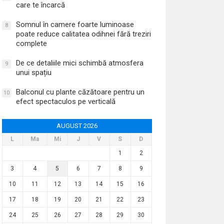
care te încarcă
Somnul în camere foarte luminoase
8
poate reduce calitatea odihnei fără treziri
complete
De ce detaliile mici schimbă atmosfera
9
unui spațiu
Balconul cu plante căzătoare pentru un
10
efect spectaculos pe verticală
AUGUST 2026
L
Ma
Mi
J
V
S
D
1
2
3
4
5
6
7
8
9
10
11
12
13
14
15
16
17
18
19
20
21
22
23
24
25
26
27
28
29
30