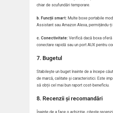
chiar de scufundări temporare.
b. Funcții smart:
Multe boxe portabile moder
Assistant sau Amazon Alexa, permițându-ți s
c. Conectivitate:
Verifică dacă boxa oferă 
conectare rapidă sau un port AUX pentru con
7. Bugetul
Stabilește un buget înainte de a începe căută
de marcă, calitate și caracteristici. Este impo
să obții cel mai bun raport cost-beneficiu.
8. Recenzii și recomandări
Înainte de a face o achiziție, citește recenzi