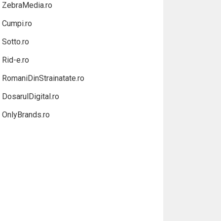
ZebraMedia.ro
Cumpi.ro
Sotto.ro
Rid-e.ro
RomaniDinStrainatate.ro
DosarulDigital.ro
OnlyBrands.ro