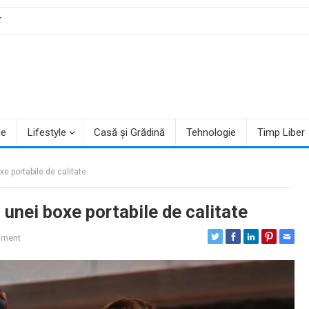
T
le
Lifestyle
Casă și Grădină
Tehnologie
Timp Liber
e portabile de calitate
 unei boxe portabile de calitate
mment