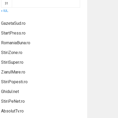
31
« IUL.
GazetaSud.ro
StartPress.ro
RomaniaBuna.ro
StiriZone.ro
StiriSuper.ro
ZiarulMare.ro
StiriPopesti.ro
Ghidul.net
StiriPeNet.ro
AbsolutTv.ro