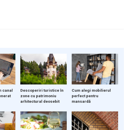
Descoperiri turistice în
n canal
Cum alegi mobilierul
zone cu patrimoniu
enerat
perfect pentru
arhitectural deosebit
mansardă