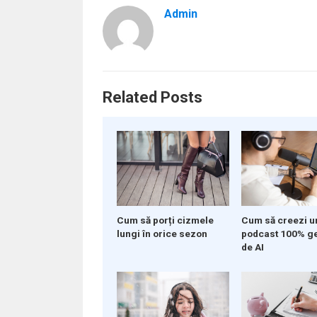
Admin
Related Posts
Cum să porți cizmele
Cum să creezi u
lungi în orice sezon
podcast 100% g
de AI