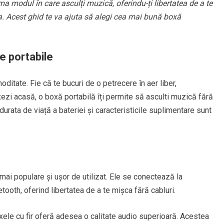
a modul în care asculți muzică, oferindu-ți libertatea de a te
la. Acest ghid te va ajuta să alegi cea mai bună boxă
e portabile
moditate. Fie că te bucuri de o petrecere în aer liber,
axezi acasă, o boxă portabilă îți permite să asculti muzică fără
 durata de viață a bateriei și caracteristicile suplimentare sunt
ai populare și ușor de utilizat. Ele se conectează la
etooth, oferind libertatea de a te mișca fără cabluri.
xele cu fir oferă adesea o calitate audio superioară. Acestea