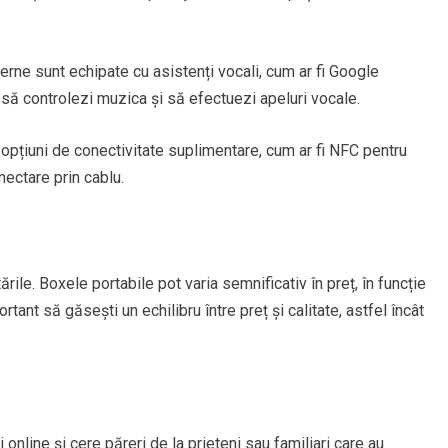
ne sunt echipate cu asistenți vocali, cum ar fi Google
ă controlezi muzica și să efectuezi apeluri vocale.
opțiuni de conectivitate suplimentare, cum ar fi NFC pentru
ectare prin cablu.
rile. Boxele portabile pot varia semnificativ în preț, în funcție
rtant să găsești un echilibru între preț și calitate, astfel încât
i online și cere păreri de la prieteni sau familiari care au