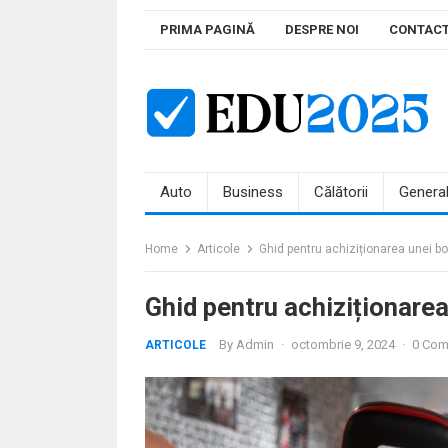
Skip
PRIMA PAGINĂ
DESPRE NOI
CONTAC
to
content
Auto
Business
Călătorii
Genera
Home
Articole
Ghid pentru achiziționarea unei box
Ghid pentru achiziționarea
By
Admin
·
octombrie 9, 2024
·
0 Co
ARTICOLE