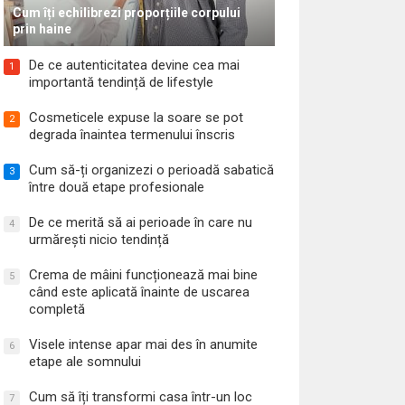
Cum îți echilibrezi proporțiile corpului
prin haine
De ce autenticitatea devine cea mai
1
importantă tendință de lifestyle
Cosmeticele expuse la soare se pot
2
degrada înaintea termenului înscris
Cum să-ți organizezi o perioadă sabatică
3
între două etape profesionale
De ce merită să ai perioade în care nu
4
urmărești nicio tendință
Crema de mâini funcționează mai bine
5
când este aplicată înainte de uscarea
completă
Visele intense apar mai des în anumite
6
etape ale somnului
Cum să îți transformi casa într-un loc
7