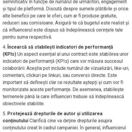
semnificativ în funcție de numărul de urmăritori, engagement
și tipul de platformă. Discută despre sumele plătibile și orice
alte beneficii pe care le oferi, cum ar fi produse gratuite,
reduceri sau comisioane. Asigură-te că bugetul este realist și
că influencerul este dispus să îndeplinească cerințele tale
pentru suma respectivă.
Încearcă să stabilești indicatori de performanță
(KPIs)
Un aspect esențial al unui contract este stabilirea unor
indicatori de performanță (KPIs) care vor măsura succesul
colaborării. Aceștia pot include numărul de vizualizări, like-uri,
comentarii, clickuri pe linkuri, sau conversii directe. Este
important să definești clar ce rezultate aștepți și cum vor fi
monitorizate aceste performanțe. De asemenea, stabilește
termenele până la care influenceri trebuie să îndeplinească
obiectivele stabilite.
Protejează drepturile de autor și utilizarea
conținutului
Clarifică cine va deține drepturile asupra
conținutului creat în cadrul campaniei. În general, influencerul