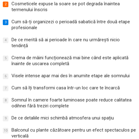
Cosmeticele expuse la soare se pot degrada înaintea
2
termenului înscris
Cum să-ți organizezi o perioadă sabatică între două etape
3
profesionale
De ce merită să ai perioade în care nu urmărești nicio
4
tendință
Crema de mâini funcționează mai bine când este aplicată
5
înainte de uscarea completă
Visele intense apar mai des în anumite etape ale somnului
6
Cum să îți transformi casa într-un loc care te încarcă
7
Somnul în camere foarte luminoase poate reduce calitatea
8
odihnei fără treziri complete
De ce detaliile mici schimbă atmosfera unui spațiu
9
Balconul cu plante căzătoare pentru un efect spectaculos pe
10
verticală