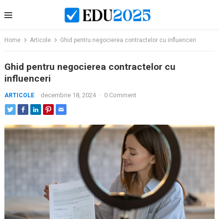
Skip
to
content
Home
Articole
Ghid pentru negocierea contractelor cu influenceri
Ghid pentru negocierea contractelor cu
influenceri
decembrie 18, 2024
·
0 Comment
ARTICOLE