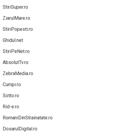
StiriSuper.ro
ZiarulMare.ro
StiriPopesti.ro
Ghidul.net
StiriPeNet.ro
AbsolutTv.ro
ZebraMedia.ro
Cumpi.ro
Sotto.ro
Rid-e.ro
RomaniDinStrainatate.ro
DosarulDigital.ro