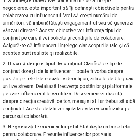
Stabilește obiective clare
Înainte de a începe
negocierea, este important să îți definești obiectivele pentru
colaborarea cu influencerul. Vrei să crești numărul de
urmăritori, să îmbunătățești engagement-ul sau să generezi
vânzări directe? Aceste obiective vor influența tipul de
conținut pe care îl vei solicita și condițiile de colaborare.
Asigură-te că influencerul înțelege clar scopurile tale și că
acestea sunt realiste și realizabile.
Discută despre tipul de conținut
Clarifică ce tip de
conținut dorești de la influencer – poate fi vorba despre
postări pe rețelele sociale, videoclipuri, articole de blog sau
un live stream. Detaliază frecvența postărilor și platformele
pe care influencerul le va utiliza. De asemenea, discută
despre direcția creativă: ce ton, mesaj și stil ar trebui să aibă
conținutul. Aceste detalii vor ajuta la evitarea confuziilor pe
parcursul colaborării.
Negociază termenii și bugetul
Stabilește un buget clar
pentru colaborare. Prețurile influencerilor pot varia