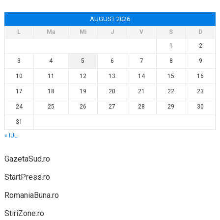
AUGUST 2026
L
Ma
Mi
J
V
S
D
1
2
3
4
5
6
7
8
9
10
11
12
13
14
15
16
17
18
19
20
21
22
23
24
25
26
27
28
29
30
31
« IUL.
GazetaSud.ro
StartPress.ro
RomaniaBuna.ro
StiriZone.ro