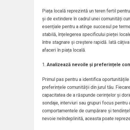
Piața locală reprezintă un teren fertil pentru
și de extindere în cadrul unei comunități cun
esențiale pentru a atinge succesul pe termen
stabilă, înțelegerea specificului pieței loca
între stagnare și creștere rapidă. Iată câțiva 
afaceri în piața locală.
Analizează nevoile și preferințele com
Primul pas pentru a identifica oportunitățile 
preferințele comunității din jurul tău. Fieca
capacitatea de a răspunde cerințelor și dorin
sondaje, interviuri sau grupuri focus pentr
comportamentele de cumpărare și tendințele
nevoie neîndeplinită, aceasta poate repreze