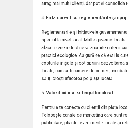
atrag mai mulți clienți, dar pot și consolida 
Fii la curent cu reglementările și spri
Reglementările și inițiativele guvernamentale
special la nivel local. Multe guverne locale 
afaceri care îndeplinesc anumite criterii, 
practici ecologice. Asigură-te că ești la cu
costurile inițiale și pot sprijini dezvoltare
locale, cum ar fi camere de comerț, incubat
să îți crești afacerea pe piața locală.
Valorifică marketingul localizat
Pentru a te conecta cu clienții din piața loc
Folosește canale de marketing care sunt rel
publicitare, pliante, evenimente locale și reț