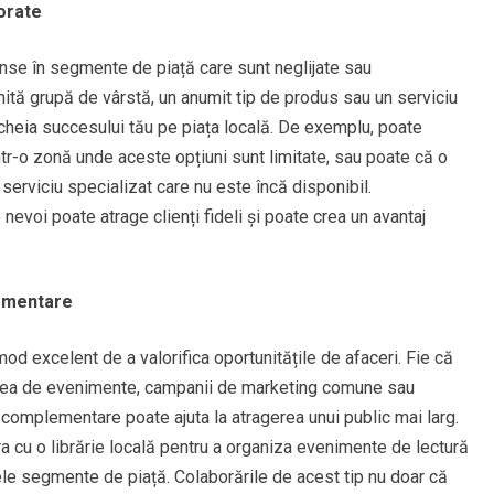
orate
unse în segmente de piață care sunt neglijate sau
mită grupă de vârstă, un anumit tip de produs sau un serviciu
i cheia succesului tău pe piața locală. De exemplu, poate
tr-o zonă unde aceste opțiuni sunt limitate, sau poate că o
erviciu specializat care nu este încă disponibil.
nevoi poate atrage clienți fideli și poate crea un avantaj
ementare
 mod excelent de a valorifica oportunitățile de afaceri. Fie că
area de evenimente, campanii de marketing comune sau
complementare poate ajuta la atragerea unui public mai larg.
a cu o librărie locală pentru a organiza evenimente de lectură
ele segmente de piață. Colaborările de acest tip nu doar că