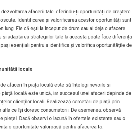
 dezvoltarea afacerii tale, oferindu-ți oportunități de creștere
oscute. Identificarea și valorificarea acestor oportunități sunt
 lung. Fie că ești la început de drum sau ai deja o afacere
le și adaptarea strategiilor tale la aceasta poate face diferența
pași esențiali pentru a identifica și valorifica oportunitățile de
unității locale
de afaceri în piața locală este să înțelegi nevoile și
re piață locală este unică, iar succesul unei afaceri depinde de
țelor clienților locali. Realizează cercetări de piață prin
u a afla ce își doresc consumatorii. De asemenea, observă
 pieței. Dacă observi o lacună în ofertele existente sau o
nta o oportunitate valoroasă pentru afacerea ta.