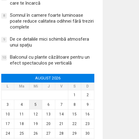
care te încarcă
Somnul în camere foarte luminoase
8
poate reduce calitatea odihnei fără treziri
complete
De ce detaliile mici schimbă atmosfera
9
unui spațiu
Balconul cu plante căzătoare pentru un
10
efect spectaculos pe verticală
AUGUST 2026
L
Ma
Mi
J
V
S
D
1
2
3
4
5
6
7
8
9
10
11
12
13
14
15
16
17
18
19
20
21
22
23
24
25
26
27
28
29
30