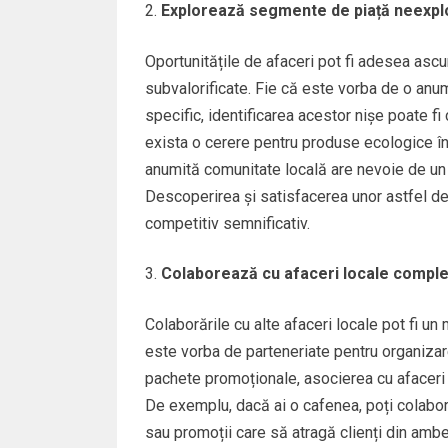
Explorează segmente de piață neexpl
Oportunitățile de afaceri pot fi adesea asc
subvalorificate. Fie că este vorba de o anu
specific, identificarea acestor nișe poate f
exista o cerere pentru produse ecologice în
anumită comunitate locală are nevoie de un s
Descoperirea și satisfacerea unor astfel de 
competitiv semnificativ.
Colaborează cu afaceri locale compl
Colaborările cu alte afaceri locale pot fi un
este vorba de parteneriate pentru organiz
pachete promoționale, asocierea cu afaceri 
De exemplu, dacă ai o cafenea, poți colabor
sau promoții care să atragă clienți din amb