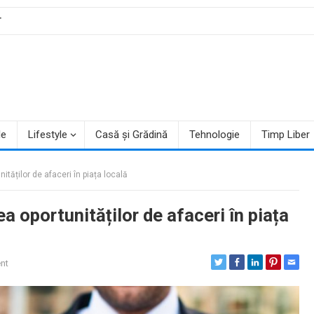
T
le
Lifestyle
Casă și Grădină
Tehnologie
Timp Liber
nităților de afaceri în piața locală
ea oportunităților de afaceri în piața
nt