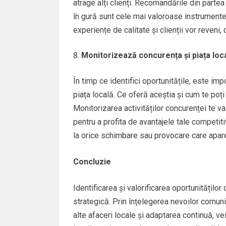
atrage alți clienți. Recomandările din partea 
în gură sunt cele mai valoroase instrumente
experiențe de calitate și clienții vor reveni
Monitorizează concurența și piața loc
În timp ce identifici oportunitățile, este im
piața locală. Ce oferă aceștia și cum te poți
Monitorizarea activităților concurenței te va 
pentru a profita de avantajele tale competit
la orice schimbare sau provocare care apare 
Concluzie
Identificarea și valorificarea oportunităților
strategică. Prin înțelegerea nevoilor comun
alte afaceri locale și adaptarea continuă, ve