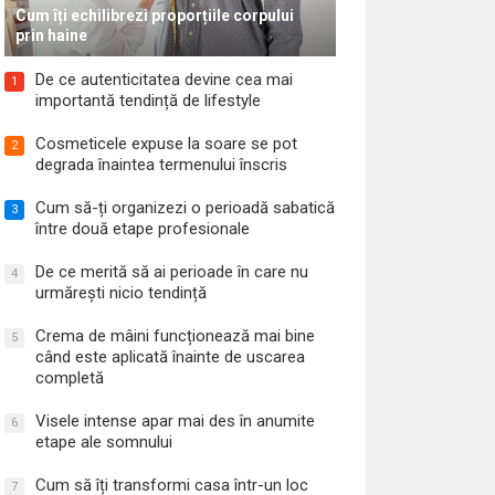
Cum îți echilibrezi proporțiile corpului
prin haine
De ce autenticitatea devine cea mai
1
importantă tendință de lifestyle
Cosmeticele expuse la soare se pot
2
degrada înaintea termenului înscris
Cum să-ți organizezi o perioadă sabatică
3
între două etape profesionale
De ce merită să ai perioade în care nu
4
urmărești nicio tendință
Crema de mâini funcționează mai bine
5
când este aplicată înainte de uscarea
completă
Visele intense apar mai des în anumite
6
etape ale somnului
Cum să îți transformi casa într-un loc
7