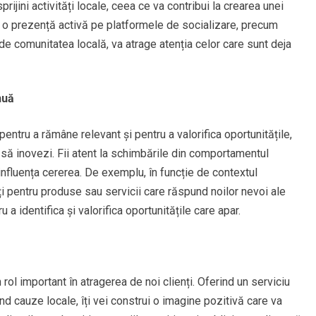
jini activități locale, ceea ce va contribui la crearea unei
a, o prezență activă pe platformele de socializare, precum
e comunitatea locală, va atrage atenția celor care sunt deja
nuă
pentru a rămâne relevant și pentru a valorifica oportunitățile,
i să inovezi. Fii atent la schimbările din comportamentul
 influența cererea. De exemplu, în funcție de contextul
i pentru produse sau servicii care răspund noilor nevoi ale
 a identifica și valorifica oportunitățile care apar.
 rol important în atragerea de noi clienți. Oferind un serviciu
ând cauze locale, îți vei construi o imagine pozitivă care va