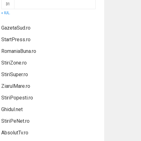
31
« IUL.
GazetaSud.ro
StartPress.ro
RomaniaBuna.ro
StiriZone.ro
StiriSuper.ro
ZiarulMare.ro
StiriPopesti.ro
Ghidul.net
StiriPeNet.ro
AbsolutTv.ro