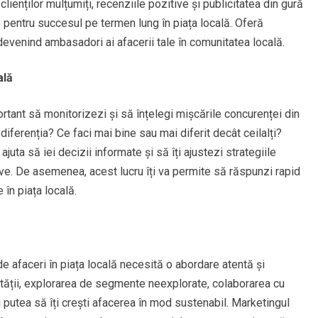
clienților mulțumiți, recenziile pozitive și publicitatea din gură
 pentru succesul pe termen lung în piața locală. Oferă
, devenind ambasadori ai afacerii tale în comunitatea locală.
ală
portant să monitorizezi și să înțelegi mișcările concurenței din
 diferenția? Ce faci mai bine sau mai diferit decât ceilalți?
ajuta să iei decizii informate și să îți ajustezi strategiile
ive. De asemenea, acest lucru îți va permite să răspunzi rapid
în piața locală.
 de afaceri în piața locală necesită o abordare atentă și
ității, explorarea de segmente neexplorate, colaborarea cu
i putea să îți crești afacerea în mod sustenabil. Marketingul