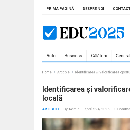
Skip
PRIMA PAGINĂ
DESPRE NOI
CONTAC
to
content
Auto
Business
Călătorii
Genera
Home
Articole
Identificarea și valorificarea oportu
Identificarea și valorificar
locală
By
Admin
·
aprilie 24, 2025
·
0 Comme
ARTICOLE