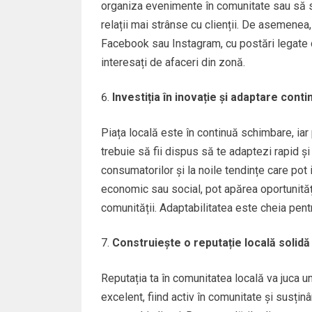
organiza evenimente în comunitate sau să spri
relații mai strânse cu clienții. De asemene
Facebook sau Instagram, cu postări legate d
interesați de afaceri din zonă.
Investiția în inovație și adaptare conti
Piața locală este în continuă schimbare, iar 
trebuie să fii dispus să te adaptezi rapid ș
consumatorilor și la noile tendințe care pot
economic sau social, pot apărea oportunităț
comunității. Adaptabilitatea este cheia pentru
Construiește o reputație locală solidă
Reputația ta în comunitatea locală va juca un
excelent, fiind activ în comunitate și susțin