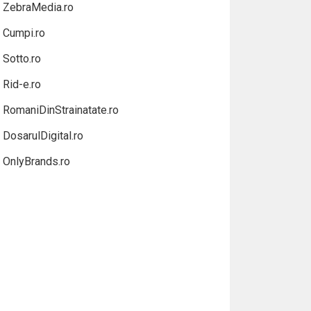
ZebraMedia.ro
Cumpi.ro
Sotto.ro
Rid-e.ro
RomaniDinStrainatate.ro
DosarulDigital.ro
OnlyBrands.ro