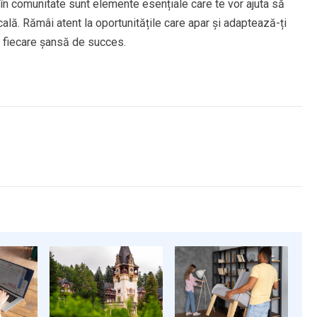
e în comunitate sunt elemente esențiale care te vor ajuta să
locală. Rămâi atent la oportunitățile care apar și adaptează-ți
a fiecare șansă de succes.