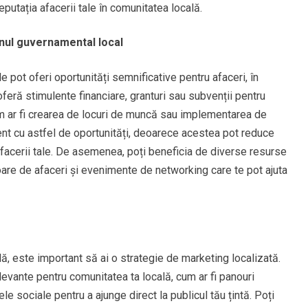
reputația afacerii tale în comunitatea locală.
jinul guvernamental local
 pot oferi oportunități semnificative pentru afaceri, în
oferă stimulente financiare, granturi sau subvenții pentru
cum ar fi crearea de locuri de muncă sau implementarea de
rent cu astfel de oportunități, deoarece acestea pot reduce
a afacerii tale. De asemenea, poți beneficia de diverse resurse
oare de afaceri și evenimente de networking care te pot ajuta
ală, este important să ai o strategie de marketing localizată.
evante pentru comunitatea ta locală, cum ar fi panouri
ele sociale pentru a ajunge direct la publicul tău țintă. Poți