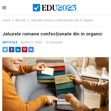
Skip
to
content
Home
Articole
Jaluzele romane confecționate din in organic
Jaluzele romane confecționate din in organic
aprilie 27, 2025
·
0 Comment
ARTICOLE