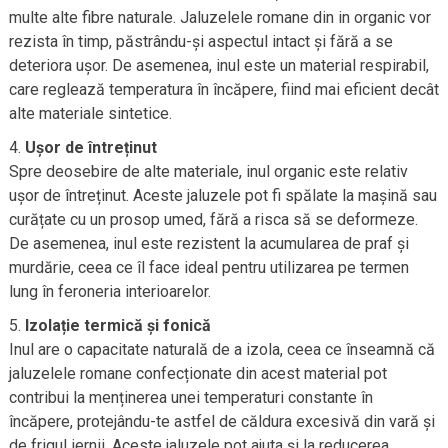
multe alte fibre naturale. Jaluzelele romane din in organic vor
rezista în timp, păstrându-și aspectul intact și fără a se
deteriora ușor. De asemenea, inul este un material respirabil,
care reglează temperatura în încăpere, fiind mai eficient decât
alte materiale sintetice.
Ușor de întreținut
Spre deosebire de alte materiale, inul organic este relativ
ușor de întreținut. Aceste jaluzele pot fi spălate la mașină sau
curățate cu un prosop umed, fără a risca să se deformeze.
De asemenea, inul este rezistent la acumularea de praf și
murdărie, ceea ce îl face ideal pentru utilizarea pe termen
lung în feroneria interioarelor.
Izolație termică și fonică
Inul are o capacitate naturală de a izola, ceea ce înseamnă că
jaluzelele romane confecționate din acest material pot
contribui la menținerea unei temperaturi constante în
încăpere, protejându-te astfel de căldura excesivă din vară și
de frigul iernii. Aceste jaluzele pot ajuta și la reducerea