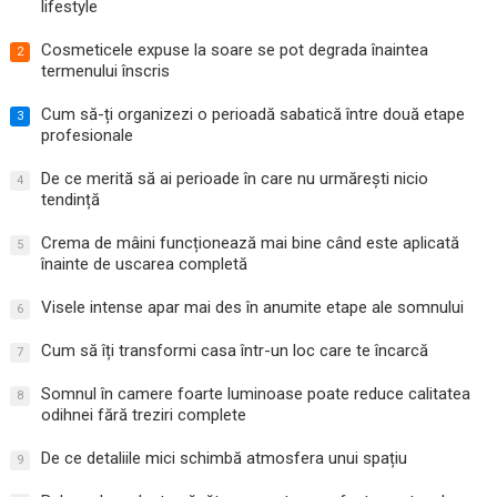
lifestyle
Cosmeticele expuse la soare se pot degrada înaintea
2
termenului înscris
Cum să-ți organizezi o perioadă sabatică între două etape
3
profesionale
De ce merită să ai perioade în care nu urmărești nicio
4
tendință
Crema de mâini funcționează mai bine când este aplicată
5
înainte de uscarea completă
Visele intense apar mai des în anumite etape ale somnului
6
Cum să îți transformi casa într-un loc care te încarcă
7
Somnul în camere foarte luminoase poate reduce calitatea
8
odihnei fără treziri complete
De ce detaliile mici schimbă atmosfera unui spațiu
9