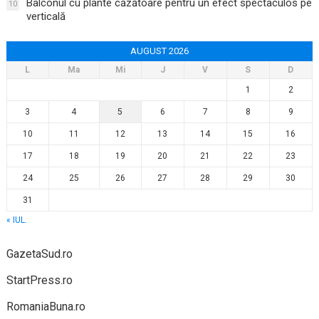
Balconul cu plante căzătoare pentru un efect spectaculos pe
10
verticală
AUGUST 2026
L
Ma
Mi
J
V
S
D
1
2
3
4
5
6
7
8
9
10
11
12
13
14
15
16
17
18
19
20
21
22
23
24
25
26
27
28
29
30
31
« IUL.
GazetaSud.ro
StartPress.ro
RomaniaBuna.ro