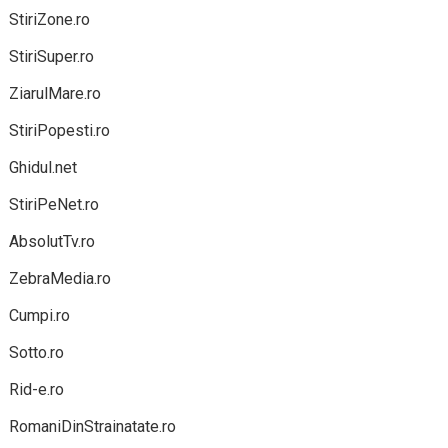
StiriZone.ro
StiriSuper.ro
ZiarulMare.ro
StiriPopesti.ro
Ghidul.net
StiriPeNet.ro
AbsolutTv.ro
ZebraMedia.ro
Cumpi.ro
Sotto.ro
Rid-e.ro
RomaniDinStrainatate.ro