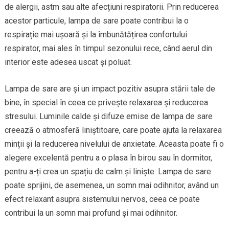
de alergii, astm sau alte afecțiuni respiratorii. Prin reducerea
acestor particule, lampa de sare poate contribui la o
respirație mai ușoară și la îmbunătățirea confortului
respirator, mai ales în timpul sezonului rece, când aerul din
interior este adesea uscat și poluat.
Lampa de sare are și un impact pozitiv asupra stării tale de
bine, în special în ceea ce privește relaxarea și reducerea
stresului. Luminile calde și difuze emise de lampa de sare
creează o atmosferă liniștitoare, care poate ajuta la relaxarea
minții și la reducerea nivelului de anxietate. Aceasta poate fi o
alegere excelentă pentru a o plasa în birou sau în dormitor,
pentru a-ți crea un spațiu de calm și liniște. Lampa de sare
poate sprijini, de asemenea, un somn mai odihnitor, având un
efect relaxant asupra sistemului nervos, ceea ce poate
contribui la un somn mai profund și mai odihnitor.