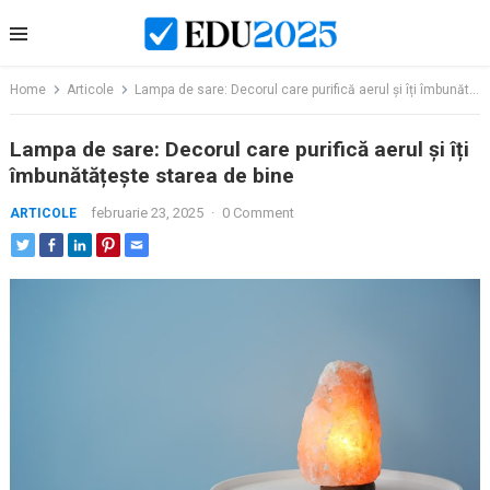
Skip
to
content
Home
Articole
Lampa de sare: Decorul care purifică aerul și îți îmbunătățește starea de bine
Lampa de sare: Decorul care purifică aerul și îți
îmbunătățește starea de bine
februarie 23, 2025
·
0 Comment
ARTICOLE