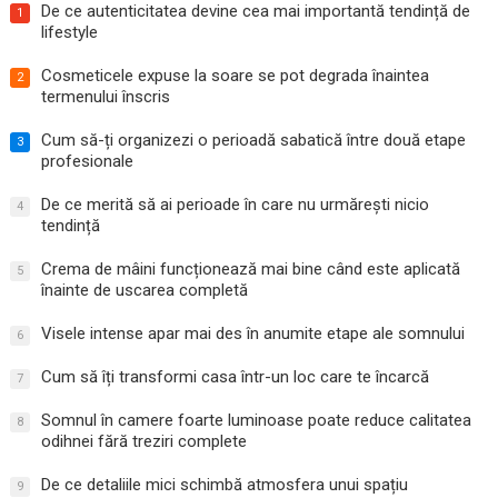
De ce autenticitatea devine cea mai importantă tendință de
1
lifestyle
Cosmeticele expuse la soare se pot degrada înaintea
2
termenului înscris
Cum să-ți organizezi o perioadă sabatică între două etape
3
profesionale
De ce merită să ai perioade în care nu urmărești nicio
4
tendință
Crema de mâini funcționează mai bine când este aplicată
5
înainte de uscarea completă
Visele intense apar mai des în anumite etape ale somnului
6
Cum să îți transformi casa într-un loc care te încarcă
7
Somnul în camere foarte luminoase poate reduce calitatea
8
odihnei fără treziri complete
De ce detaliile mici schimbă atmosfera unui spațiu
9