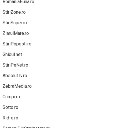
RomaniaBuna.ro
StiriZone.ro
StiriSuper.ro
ZiarulMare.ro
StiriPopesti.ro
Ghidul.net
StiriPeNet.ro
AbsolutTv.ro
ZebraMedia.ro
Cumpi.ro
Sotto.ro
Rid-e.ro