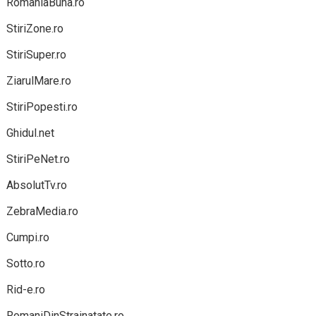
RomaniaBuna.ro
StiriZone.ro
StiriSuper.ro
ZiarulMare.ro
StiriPopesti.ro
Ghidul.net
StiriPeNet.ro
AbsolutTv.ro
ZebraMedia.ro
Cumpi.ro
Sotto.ro
Rid-e.ro
RomaniDinStrainatate.ro