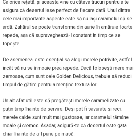
Ca orice rețetă, și aceasta vine cu câteva trucuri pentru a te
asigura că desertul iese perfect de fiecare dată. Unul dintre
cele mai importante aspecte este să nu lași caramelul să se
ardă. Zahărul se poate transforma din aurie în amăruie foarte
repede, așa că supraveghează-l constant în timp ce se
topește.
De asemenea, este esențial să alegi merele potrivite, astfel
încât să nu se înmoaie prea repede. Dacă folosești mere mai
zemoase, cum sunt cele Golden Delicious, trebuie să reduci
timpul de gătire pentru a menține textura lor.
Un alt sfat util este să pregătești merele caramelizate cu
puțin timp înainte de servire. Deși pot fi savurate și reci,
merele calde sunt mult mai gustoase, iar caramelul rămâne
moale și cremos. Așadar, asigură-te că desertul este gata
chiar înainte de a-l pune pe masă.