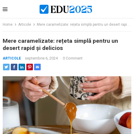
Skip
to
content
Home
Articole
Mere caramelizate: rețeta simplă pentru un desert rapid și delicios
Mere caramelizate: rețeta simplă pentru un
desert rapid și delicios
septembrie 6, 2024
·
0 Comment
ARTICOLE