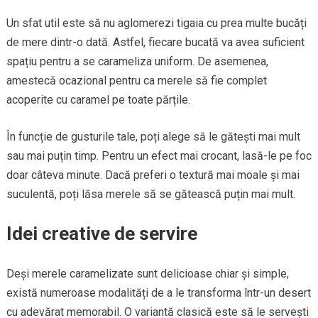
Un sfat util este să nu aglomerezi tigaia cu prea multe bucăți
de mere dintr-o dată. Astfel, fiecare bucată va avea suficient
spațiu pentru a se carameliza uniform. De asemenea,
amestecă ocazional pentru ca merele să fie complet
acoperite cu caramel pe toate părțile.
În funcție de gusturile tale, poți alege să le gătești mai mult
sau mai puțin timp. Pentru un efect mai crocant, lasă-le pe foc
doar câteva minute. Dacă preferi o textură mai moale și mai
suculentă, poți lăsa merele să se gătească puțin mai mult.
Idei creative de servire
Deși merele caramelizate sunt delicioase chiar și simple,
există numeroase modalități de a le transforma într-un desert
cu adevărat memorabil. O variantă clasică este să le servești