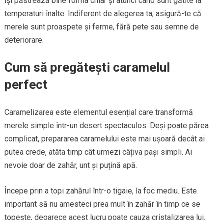
își păstrează bine forma chiar și atunci când sunt gătite la
temperaturi înalte. Indiferent de alegerea ta, asigură-te că
merele sunt proaspete și ferme, fără pete sau semne de
deteriorare.
Cum să pregătești caramelul
perfect
Caramelizarea este elementul esențial care transformă
merele simple într-un desert spectaculos. Deși poate părea
complicat, prepararea caramelului este mai ușoară decât ai
putea crede, atâta timp cât urmezi câțiva pași simpli. Ai
nevoie doar de zahăr, unt și puțină apă.
Începe prin a topi zahărul într-o tigaie, la foc mediu. Este
important să nu amesteci prea mult în zahăr în timp ce se
topește, deoarece acest lucru poate cauza cristalizarea lui.