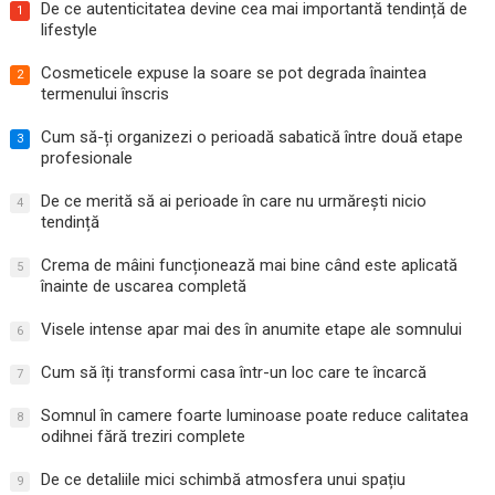
De ce autenticitatea devine cea mai importantă tendință de
1
lifestyle
Cosmeticele expuse la soare se pot degrada înaintea
2
termenului înscris
Cum să-ți organizezi o perioadă sabatică între două etape
3
profesionale
De ce merită să ai perioade în care nu urmărești nicio
4
tendință
Crema de mâini funcționează mai bine când este aplicată
5
înainte de uscarea completă
Visele intense apar mai des în anumite etape ale somnului
6
Cum să îți transformi casa într-un loc care te încarcă
7
Somnul în camere foarte luminoase poate reduce calitatea
8
odihnei fără treziri complete
De ce detaliile mici schimbă atmosfera unui spațiu
9