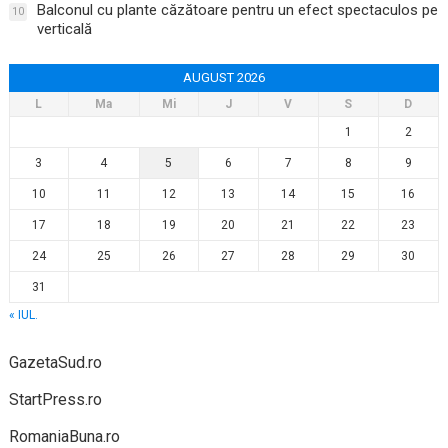
Balconul cu plante căzătoare pentru un efect spectaculos pe
10
verticală
AUGUST 2026
L
Ma
Mi
J
V
S
D
1
2
3
4
5
6
7
8
9
10
11
12
13
14
15
16
17
18
19
20
21
22
23
24
25
26
27
28
29
30
31
« IUL.
GazetaSud.ro
StartPress.ro
RomaniaBuna.ro