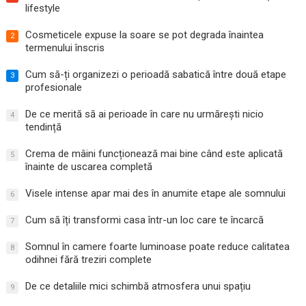
lifestyle
Cosmeticele expuse la soare se pot degrada înaintea
2
termenului înscris
Cum să-ți organizezi o perioadă sabatică între două etape
3
profesionale
De ce merită să ai perioade în care nu urmărești nicio
4
tendință
Crema de mâini funcționează mai bine când este aplicată
5
înainte de uscarea completă
Visele intense apar mai des în anumite etape ale somnului
6
Cum să îți transformi casa într-un loc care te încarcă
7
Somnul în camere foarte luminoase poate reduce calitatea
8
odihnei fără treziri complete
De ce detaliile mici schimbă atmosfera unui spațiu
9