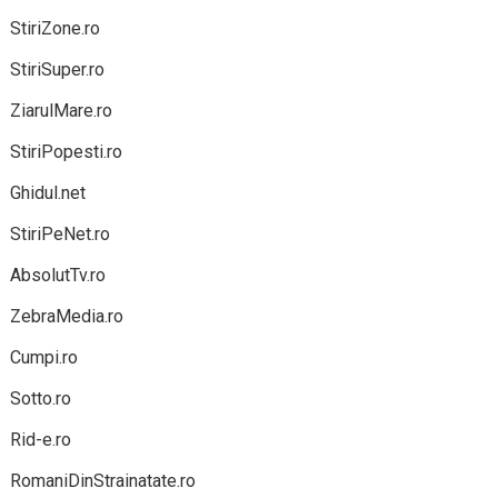
StiriZone.ro
StiriSuper.ro
ZiarulMare.ro
StiriPopesti.ro
Ghidul.net
StiriPeNet.ro
AbsolutTv.ro
ZebraMedia.ro
Cumpi.ro
Sotto.ro
Rid-e.ro
RomaniDinStrainatate.ro