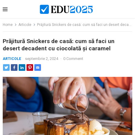
Skip
to
content
Home
Articole
Prăjitură Snickers de casă: cum să faci un desert decadent cu ciocolată și caramel
Prăjitură Snickers de casă: cum să faci un
desert decadent cu ciocolată și caramel
septembrie 2, 2024
·
0 Comment
ARTICOLE