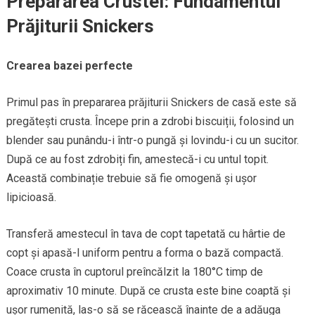
Prepararea Crustei: Fundamentul
Prăjiturii Snickers
Crearea bazei perfecte
Primul pas în prepararea prăjiturii Snickers de casă este să
pregătești crusta. Începe prin a zdrobi biscuiții, folosind un
blender sau punându-i într-o pungă și lovindu-i cu un sucitor.
După ce au fost zdrobiți fin, amestecă-i cu untul topit.
Această combinație trebuie să fie omogenă și ușor
lipicioasă.
Transferă amestecul în tava de copt tapetată cu hârtie de
copt și apasă-l uniform pentru a forma o bază compactă.
Coace crusta în cuptorul preîncălzit la 180°C timp de
aproximativ 10 minute. După ce crusta este bine coaptă și
ușor rumenită, las-o să se răcească înainte de a adăuga