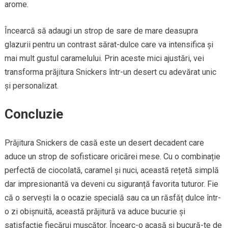
arome.
Încearcă să adaugi un strop de sare de mare deasupra
glazurii pentru un contrast sărat-dulce care va intensifica și
mai mult gustul caramelului. Prin aceste mici ajustări, vei
transforma prăjitura Snickers într-un desert cu adevărat unic
și personalizat.
Concluzie
Prăjitura Snickers de casă este un desert decadent care
aduce un strop de sofisticare oricărei mese. Cu o combinație
perfectă de ciocolată, caramel și nuci, această rețetă simplă
dar impresionantă va deveni cu siguranță favorita tuturor. Fie
că o servești la o ocazie specială sau ca un răsfăț dulce într-
o zi obișnuită, această prăjitură va aduce bucurie și
satisfacție fiecărui mușcător. Încearc-o acasă și bucură-te de