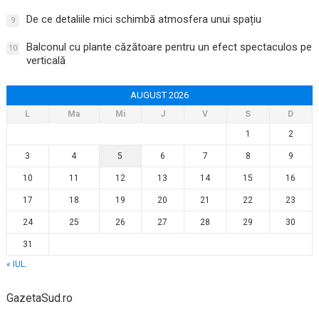
De ce detaliile mici schimbă atmosfera unui spațiu
9
Balconul cu plante căzătoare pentru un efect spectaculos pe
10
verticală
AUGUST 2026
L
Ma
Mi
J
V
S
D
1
2
3
4
5
6
7
8
9
10
11
12
13
14
15
16
17
18
19
20
21
22
23
24
25
26
27
28
29
30
31
« IUL.
GazetaSud.ro