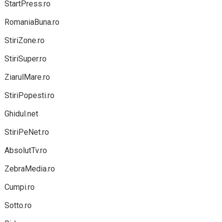
StartPress.ro
RomaniaBuna.ro
StiriZone.ro
StiriSuper.ro
ZiarulMare.ro
StiriPopesti.ro
Ghidul.net
StiriPeNet.ro
AbsolutTv.ro
ZebraMedia.ro
Cumpi.ro
Sotto.ro