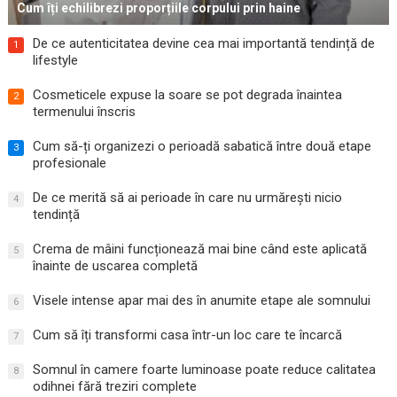
Cum îți echilibrezi proporțiile corpului prin haine
De ce autenticitatea devine cea mai importantă tendință de
1
lifestyle
Cosmeticele expuse la soare se pot degrada înaintea
2
termenului înscris
Cum să-ți organizezi o perioadă sabatică între două etape
3
profesionale
De ce merită să ai perioade în care nu urmărești nicio
4
tendință
Crema de mâini funcționează mai bine când este aplicată
5
înainte de uscarea completă
Visele intense apar mai des în anumite etape ale somnului
6
Cum să îți transformi casa într-un loc care te încarcă
7
Somnul în camere foarte luminoase poate reduce calitatea
8
odihnei fără treziri complete