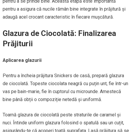
pentru a se prinde bine. Această etapă este importantă
pentru a asigura că nucile rămân bine integrate în prăjitură și
adaugă acel crocant caracteristic în fiecare mușcătură.
Glazura de Ciocolată: Finalizarea
Prăjiturii
Aplicarea glazurii
Pentru a încheia prăjitura Snickers de casă, prepară glazura
de ciocolată. Topeste ciocolata neagră cu puțin unt, fie într-un
vas pe bain-marie, fie în cuptorul cu microunde. Amestecă
bine până obții o compoziție netedă și uniformă.
Toarnă glazura de ciocolată peste straturile de caramel și
nuci. Întinde uniform glazura folosind o spatulă sau un cuțit,
asigurându-te că acoperi toată suprafața. Lasă prăjitura să se