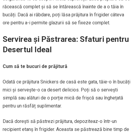
răcească complet și să se întărească înainte de a o tăia în
bucăți. Dacă ai răbdare, poți lăsa prăjitura în frigider câteva
ore pentru a-i permite glazurii să se fixeze complet.
Servirea și Păstrarea: Sfaturi pentru
Desertul Ideal
Cum să te bucuri de prăjitură
Odată ce prăjitura Snickers de casă este gata, tăie-o în bucăți
mici și servește-o ca desert delicios. Poți să o servești
simplă sau alături de o porție mică de frișcă sau înghețată
pentru un răsfăț suplimentar.
Dacă dorești să păstrezi prăjitura, depoziteaz-o într-un
recipient etanș în frigider. Aceasta se păstrează bine timp de