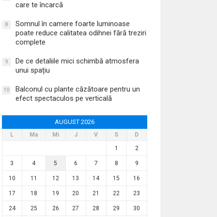
care te încarcă
Somnul în camere foarte luminoase
8
poate reduce calitatea odihnei fără treziri
complete
De ce detaliile mici schimbă atmosfera
9
unui spațiu
Balconul cu plante căzătoare pentru un
10
efect spectaculos pe verticală
AUGUST 2026
L
Ma
Mi
J
V
S
D
1
2
3
4
5
6
7
8
9
10
11
12
13
14
15
16
17
18
19
20
21
22
23
24
25
26
27
28
29
30