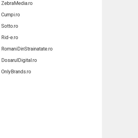
ZebraMedia.ro
Cumpi.ro
Sotto.ro
Rid-e.ro
RomaniDinStrainatate.ro
DosarulDigital.ro
OnlyBrands.ro