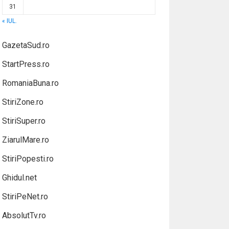
31
« IUL.
GazetaSud.ro
StartPress.ro
RomaniaBuna.ro
StiriZone.ro
StiriSuper.ro
ZiarulMare.ro
StiriPopesti.ro
Ghidul.net
StiriPeNet.ro
AbsolutTv.ro