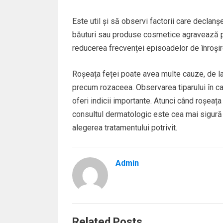
Este util și să observi factorii care decla
băuturi sau produse cosmetice agravează pro
reducerea frecvenței episoadelor de înroșir
Roșeața feței poate avea multe cauze, de la
precum rozaceea. Observarea tiparului în ca
oferi indicii importante. Atunci când roșeaț
consultul dermatologic este cea mai sigură 
alegerea tratamentului potrivit.
Admin
Related Posts