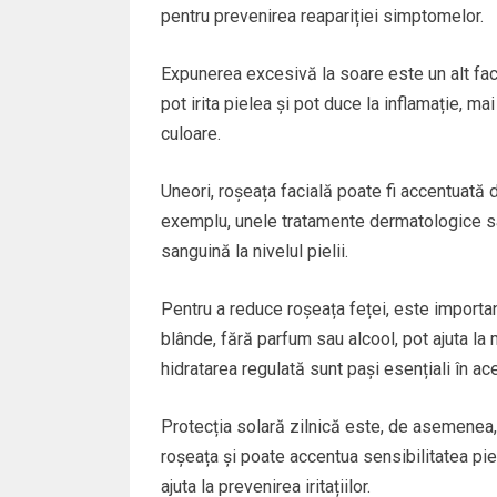
pentru prevenirea reapariției simptomelor.
Expunerea excesivă la soare este un alt fact
pot irita pielea și pot duce la inflamație, m
culoare.
Uneori, roșeața facială poate fi accentuat
exemplu, unele tratamente dermatologice sa
sanguină la nivelul pielii.
Pentru a reduce roșeața feței, este important
blânde, fără parfum sau alcool, pot ajuta la m
hidratarea regulată sunt pași esențiali în ac
Protecția solară zilnică este, de asemenea,
roșeața și poate accentua sensibilitatea piel
ajuta la prevenirea iritațiilor.