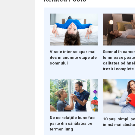
Visele intense apar mai
Somnul în camer
des în anumite etape ale
luminoase poate
somnului
calitatea odihnei
treziri complete
De ce relațiile bune fac
10 pași simpli p
parte din sănătatea pe
inimă mai sănăt
termen lung