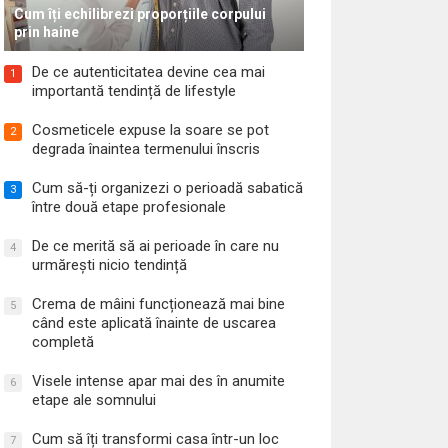
Cum îți echilibrezi proporțiile corpului
prin haine
De ce autenticitatea devine cea mai
1
importantă tendință de lifestyle
Cosmeticele expuse la soare se pot
2
degrada înaintea termenului înscris
Cum să-ți organizezi o perioadă sabatică
3
între două etape profesionale
De ce merită să ai perioade în care nu
4
urmărești nicio tendință
Crema de mâini funcționează mai bine
5
când este aplicată înainte de uscarea
completă
Visele intense apar mai des în anumite
6
etape ale somnului
Cum să îți transformi casa într-un loc
7