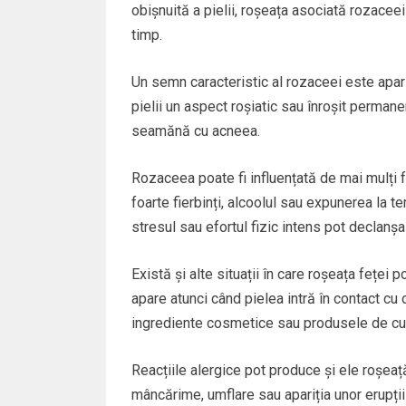
obișnuită a pielii, roșeața asociată rozaceei
timp.
Un semn caracteristic al rozaceei este apari
pielii un aspect roșiatic sau înroșit permanen
seamănă cu acneea.
Rozaceea poate fi influențată de mai mulți f
foarte fierbinți, alcoolul sau expunerea la 
stresul sau efortul fizic intens pot declanșa
Există și alte situații în care roșeața feței
apare atunci când pielea intră în contact cu
ingrediente cosmetice sau produsele de cură
Reacțiile alergice pot produce și ele roșeaț
mâncărime, umflare sau apariția unor erupții 