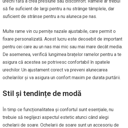
urechi fără a crea presiune sau disconfort. Ramele ar trebui
să fie suficient de largi pentru a nu strânge tâmplele, dar
suficient de strânse pentru a nu aluneca pe nas.
Multe rame vin cu pernițe nazale ajustabile, care permit o
fixare personalizată. Acest lucru este deosebit de important
pentru cei care au un nas mai mic sau mai mare decât media.
De asemenea, verifică lungimea brațelor ramelor pentru a te
asigura că acestea se potrivesc confortabil în spatele
urechilor. Un ajustament corect va preveni alunecarea
ochelarilor și va asigura un confort maxim pe durata purtării.
Stil și tendințe de modă
În timp ce funcționalitatea și confortul sunt esențiale, nu
trebuie să neglijezi aspectul estetic atunci când alegi
ochelarii de soare. Ochelarii de soare sunt un accesoriu de