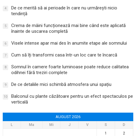
De ce merită să ai perioade în care nu urmărești nicio
4
tendință
Crema de mâini funcționează mai bine când este aplicată
5
înainte de uscarea completă
Visele intense apar mai des în anumite etape ale somnului
6
Cum să îți transformi casa într-un loc care te încarcă
7
Somnul în camere foarte luminoase poate reduce calitatea
8
odihnei fără treziri complete
De ce detaliile mici schimbă atmosfera unui spațiu
9
Balconul cu plante căzătoare pentru un efect spectaculos pe
10
verticală
AUGUST 2026
L
Ma
Mi
J
V
S
D
1
2