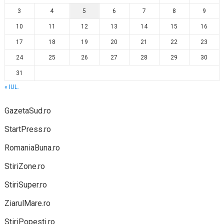
3
4
5
6
7
8
9
10
11
12
13
14
15
16
17
18
19
20
21
22
23
24
25
26
27
28
29
30
31
« IUL.
GazetaSud.ro
StartPress.ro
RomaniaBuna.ro
StiriZone.ro
StiriSuper.ro
ZiarulMare.ro
StiriPopesti.ro