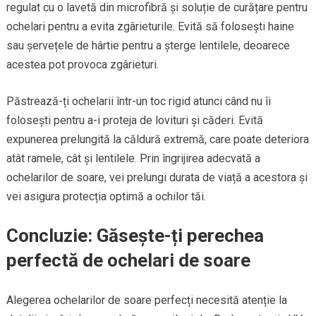
regulat cu o lavetă din microfibră și soluție de curățare pentru
ochelari pentru a evita zgârieturile. Evită să folosești haine
sau șervețele de hârtie pentru a șterge lentilele, deoarece
acestea pot provoca zgârieturi.
Păstrează-ți ochelarii într-un toc rigid atunci când nu îi
folosești pentru a-i proteja de lovituri și căderi. Evită
expunerea prelungită la căldură extremă, care poate deteriora
atât ramele, cât și lentilele. Prin îngrijirea adecvată a
ochelarilor de soare, vei prelungi durata de viață a acestora și
vei asigura protecția optimă a ochilor tăi.
Concluzie: Găsește-ți perechea
perfectă de ochelari de soare
Alegerea ochelarilor de soare perfecți necesită atenție la