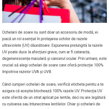
Ochelarii de soare nu sunt doar un accesoriu de modă; ei
joacă un rol esențial în protejarea ochilor de razele
ultraviolete (UV) dăunătoare. Expunerea prelungită la razele
UV poate duce la afecțiuni grave, cum ar fi cataracta,
degenerescența maculară și cancerul ocular. Prin urmare, este
crucial să alegi ochelari de soare care oferă protecție 100%
împotriva razelor UVA și UVB.
Când cumperi ochelari de soare, verifică eticheta pentru a te
asigura că aceștia blochează 100% razele UV. Protecția UV
este oferită de un strat aplicat pe lentile, deci nu are legătură
cu culoarea sau întunecimea lentilelor. Chiar și ochelarii de