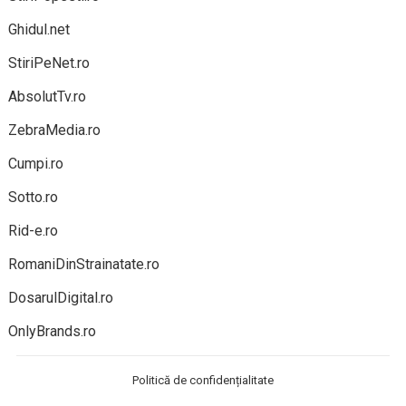
Ghidul.net
StiriPeNet.ro
AbsolutTv.ro
ZebraMedia.ro
Cumpi.ro
Sotto.ro
Rid-e.ro
RomaniDinStrainatate.ro
DosarulDigital.ro
OnlyBrands.ro
Politică de confidențialitate