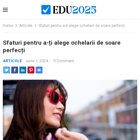
Skip
to
content
Home
Articole
Sfaturi pentru a-ți alege ochelarii de soare perfecți
Sfaturi pentru a-ți alege ochelarii de soare
perfecți
iunie 1, 2024
·
0 Comment
ARTICOLE