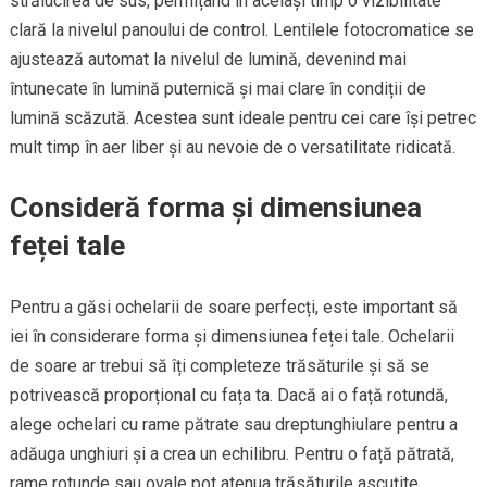
strălucirea de sus, permițând în același timp o vizibilitate
clară la nivelul panoului de control. Lentilele fotocromatice se
ajustează automat la nivelul de lumină, devenind mai
întunecate în lumină puternică și mai clare în condiții de
lumină scăzută. Acestea sunt ideale pentru cei care își petrec
mult timp în aer liber și au nevoie de o versatilitate ridicată.
Consideră forma și dimensiunea
feței tale
Pentru a găsi ochelarii de soare perfecți, este important să
iei în considerare forma și dimensiunea feței tale. Ochelarii
de soare ar trebui să îți completeze trăsăturile și să se
potrivească proporțional cu fața ta. Dacă ai o față rotundă,
alege ochelari cu rame pătrate sau dreptunghiulare pentru a
adăuga unghiuri și a crea un echilibru. Pentru o față pătrată,
rame rotunde sau ovale pot atenua trăsăturile ascuțite.