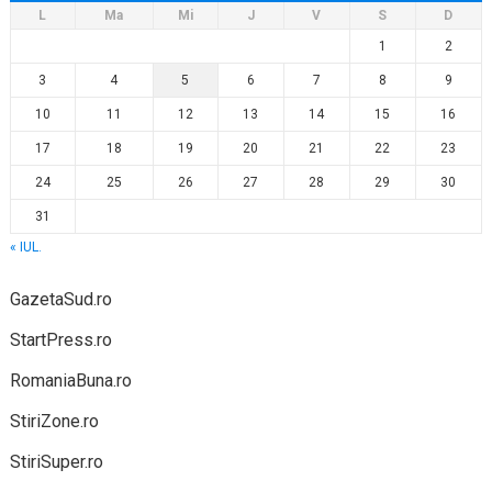
L
Ma
Mi
J
V
S
D
1
2
3
4
5
6
7
8
9
10
11
12
13
14
15
16
17
18
19
20
21
22
23
24
25
26
27
28
29
30
31
« IUL.
GazetaSud.ro
StartPress.ro
RomaniaBuna.ro
StiriZone.ro
StiriSuper.ro