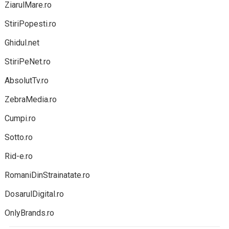
ZiarulMare.ro
StiriPopesti.ro
Ghidul.net
StiriPeNet.ro
AbsolutTv.ro
ZebraMedia.ro
Cumpi.ro
Sotto.ro
Rid-e.ro
RomaniDinStrainatate.ro
DosarulDigital.ro
OnlyBrands.ro