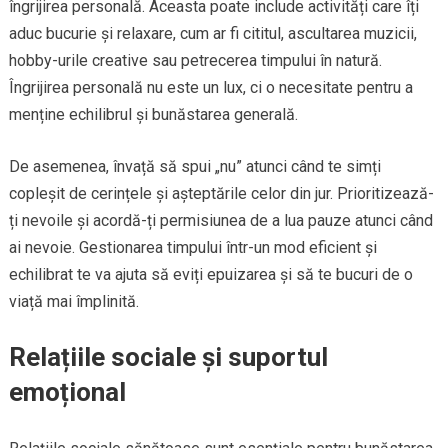
îngrijirea personală. Aceasta poate include activități care îți
aduc bucurie și relaxare, cum ar fi cititul, ascultarea muzicii,
hobby-urile creative sau petrecerea timpului în natură.
Îngrijirea personală nu este un lux, ci o necesitate pentru a
menține echilibrul și bunăstarea generală.
De asemenea, învață să spui „nu” atunci când te simți
copleșit de cerințele și așteptările celor din jur. Prioritizează-
ți nevoile și acordă-ți permisiunea de a lua pauze atunci când
ai nevoie. Gestionarea timpului într-un mod eficient și
echilibrat te va ajuta să eviți epuizarea și să te bucuri de o
viață mai împlinită.
Relațiile sociale și suportul
emoțional