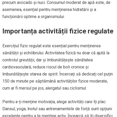
precum avocado și nuci. Consumul moderat de apă este, de
asemenea, esențial pentru menținerea hidratării și a
funcționării optime a organismului.
Importanța activității fizice regulate
Exercițiul fizic regulat este esențial pentru menținerea
sănătății și echilibrului. Activitatea fizică nu doar că ajută la
controlul greutății, dar și îmbunătățește sănătatea
cardiovasculară, reduce riscul de boli cronice și
îmbunătățește starea de spirit. Încercați să dedicați cel puțin
150 de minute pe săptămână activităților fizice moderate,
cum ar fi mersul pe jos, alergatul sau ciclismul.
Pentru a-ți menține motivația, alege activități care îți plac.
Dansul, yoga, înotul sau antrenamentele de forță sunt opțiuni
excelente pentru a te menține activ. Încearcă să îți diversifici