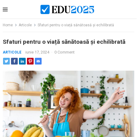
Skip
to
content
Home
Articole
Sfaturi pentru o viață sănătoasă și echilibrată
Sfaturi pentru o viață sănătoasă și echilibrată
iunie 17, 2024
·
0 Comment
ARTICOLE