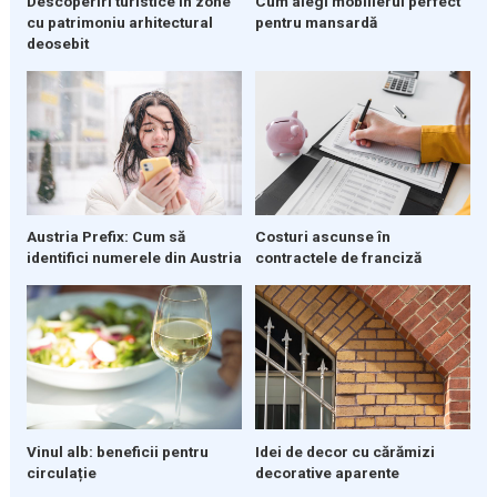
Descoperiri turistice în zone
Cum alegi mobilierul perfect
cu patrimoniu arhitectural
pentru mansardă
deosebit
Austria Prefix: Cum să
Costuri ascunse în
identifici numerele din Austria
contractele de franciză
Vinul alb: beneficii pentru
Idei de decor cu cărămizi
circulație
decorative aparente