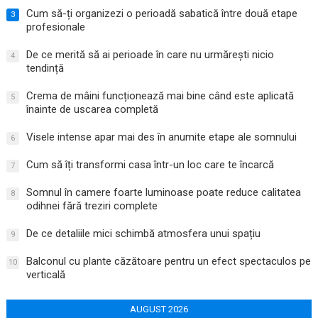
Cum să-ți organizezi o perioadă sabatică între două etape
3
profesionale
De ce merită să ai perioade în care nu urmărești nicio
4
tendință
Crema de mâini funcționează mai bine când este aplicată
5
înainte de uscarea completă
Visele intense apar mai des în anumite etape ale somnului
6
Cum să îți transformi casa într-un loc care te încarcă
7
Somnul în camere foarte luminoase poate reduce calitatea
8
odihnei fără treziri complete
De ce detaliile mici schimbă atmosfera unui spațiu
9
Balconul cu plante căzătoare pentru un efect spectaculos pe
10
verticală
AUGUST 2026