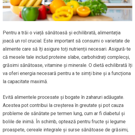
Pentru a trăi o viață sănătoasă și echilibrată, alimentația
joacă un rol crucial. Este important să consumi o varietate de
alimente care să îți asigure toți nutrienții necesari. Asigură-te
că mesele tale includ proteine slabe, carbohidrați complecși,
grăsimi sănătoase, vitamine și minerale. O dietă echilibrată îți
va oferi energia necesară pentru a te simți bine și a funcționa
la capacitate maximă.
Evită alimentele procesate și bogate în zaharuri adăugate.
Acestea pot contribui la creșterea în greutate și pot cauza
probleme de sănătate pe termen lung, cum ar fi diabetul și
bolile de inimă. În schimb, optează pentru fructe și legume
proaspete, cereale integrale și surse sănătoase de grăsimi,