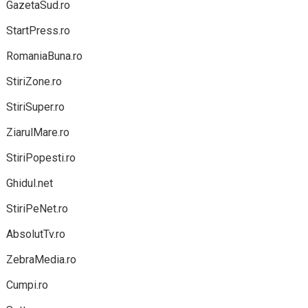
GazetaSud.ro
StartPress.ro
RomaniaBuna.ro
StiriZone.ro
StiriSuper.ro
ZiarulMare.ro
StiriPopesti.ro
Ghidul.net
StiriPeNet.ro
AbsolutTv.ro
ZebraMedia.ro
Cumpi.ro