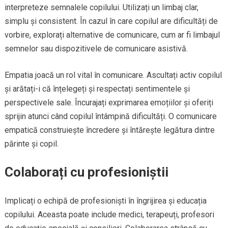
interpreteze semnalele copilului. Utilizați un limbaj clar,
simplu și consistent. În cazul în care copilul are dificultăți de
vorbire, explorați alternative de comunicare, cum ar fi limbajul
semnelor sau dispozitivele de comunicare asistivă.
Empatia joacă un rol vital în comunicare. Ascultați activ copilul
și arătați-i că înțelegeți și respectați sentimentele și
perspectivele sale. Încurajați exprimarea emoțiilor și oferiți
sprijin atunci când copilul întâmpină dificultăți. O comunicare
empatică construiește încredere și întărește legătura dintre
părinte și copil.
Colaborați cu profesioniștii
Implicați o echipă de profesioniști în îngrijirea și educația
copilului. Aceasta poate include medici, terapeuți, profesori