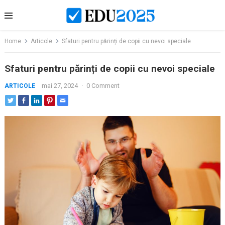
Skip
to
content
Home
Articole
Sfaturi pentru părinți de copii cu nevoi speciale
Sfaturi pentru părinți de copii cu nevoi speciale
mai 27, 2024
·
0 Comment
ARTICOLE