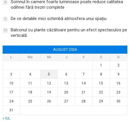
Somnul în camere foarte luminoase poate reduce calitatea
8
odihnei fără treziri complete
De ce detaliile mici schimbă atmosfera unui spațiu
9
Balconul cu plante căzătoare pentru un efect spectaculos pe
10
verticală
AUGUST 2026
L
Ma
Mi
J
V
S
D
1
2
3
4
5
6
7
8
9
10
11
12
13
14
15
16
17
18
19
20
21
22
23
24
25
26
27
28
29
30
31
« IUL.