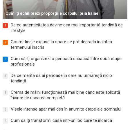
Cum îți echilibrezi proporțiile corpului prin haine
De ce autenticitatea devine cea mai importantă tendință de
1
lifestyle
Cosmeticele expuse la soare se pot degrada înaintea
2
termenului înscris
Cum să-ți organizezi o perioadă sabatică între două etape
3
profesionale
De ce merită să ai perioade în care nu urmărești nicio
4
tendință
Crema de mâini funcționează mai bine când este aplicată
5
înainte de uscarea completă
Visele intense apar mai des în anumite etape ale somnului
6
Cum să îți transformi casa într-un loc care te încarcă
7