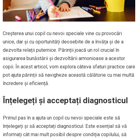
Creșterea unui copil cu nevoi speciale vine cu provocări
unice, dar și cu oportunități deosebite de a învăța și de a
dezvolta relații puternice. Părinții joacă un rol crucial în
asigurarea bunăstării și dezvoltării armonioase a acestor
copii. În acest articol, vom explora câteva sfaturi practice care
pot ajuta părinții să navigheze această călătorie cu mai multă
încredere și eficiență.
Înțelegeți și acceptați diagnosticul
Primul pas în a ajuta un copil cu nevoi speciale este să
înțelegeți și să acceptați diagnosticul. Este esențial să vă
informați cât mai mult posibil despre condiția copilului, să