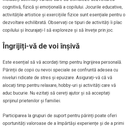
cognitivă, fizică și emoțională a copilului. Jocurile educative,
activitățile artistice și exercițiile fizice sunt esențiale pentru o
dezvoltare echilibrată. Observați ce tipuri de activități îi plac
copilului și încurajați-l să exploreze și să învețe prin joc.
Îngrijiți-vă de voi înșivă
Este esențial să vă acordați timp pentru îngrijirea personală.
Părinții de copii cu nevoi speciale se confruntă adesea cu
niveluri ridicate de stres și epuizare. Asigurați-vă că vă
alocați timp pentru relaxare, hobby-uri și activități care vă
aduc bucurie. Nu ezitați să cereți ajutor și să acceptați
sprijinul prietenilor și familiei.
Participarea la grupuri de suport pentru părinți poate oferi
oportunități valoroase de a împărtăși experiențe și de a primi