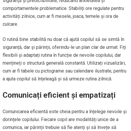
siguranță și predictibilitate, reducând anxietatea și
comportamentele problematice. Stabiliți ore regulate pentru
activități zilnice, cum ar fi mesele, joaca, temele și ora de
culcare.
O rutină bine stabilită nu doar că ajută copilul să se simtă în
siguranță, dar și părinții, oferindu-le un plan clar de urmat. Fiți
flexibili și adaptați rutina în funcție de nevoile copilului, dar
mențineți o structură generală constantă. Utilizați vizualizări,
cum ar fi tabele cu pictograme sau calendare ilustrate, pentru
a ajuta copilul să înțeleagă și să urmeze rutina zilnică.
Comunicați eficient și empatizați
Comunicarea eficientă este cheia pentru a înțelege nevoile și
dorințele copilului. Fiecare copil are modalități unice de a
comunica, iar părinții trebuie să fie atenți și să învețe să